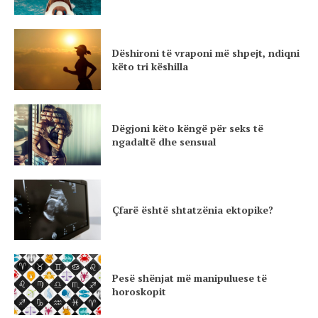
Dëshironi të vraponi më shpejt, ndiqni
këto tri këshilla
Dëgjoni këto këngë për seks të
ngadaltë dhe sensual
Çfarë është shtatzënia ektopike?
Pesë shënjat më manipuluese të
horoskopit