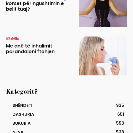
korset për ngushtimin e
belit tuaj?
Këshilla
Me anë të inhalimit
parandaloni ftohjen
Kategoritë
SHËNDETI
935
DASHURIA
651
BUKURIA
553
NËNA
538