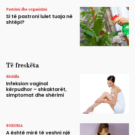
Pastrimi dhe organizimi
Si të pastroni lulet tuaja në
shtëpi?
Të freskëta
Këshilla
Infeksion vaginal
kërpudhor – shkaktarët,
simptomat dhe shërimi
BUKURIA
A është mirë të veshni një