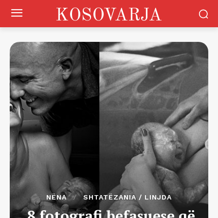
KOSOVARJA
NËNA
SHTATËZANIA / LINJDA
8 fotografi befasuese që