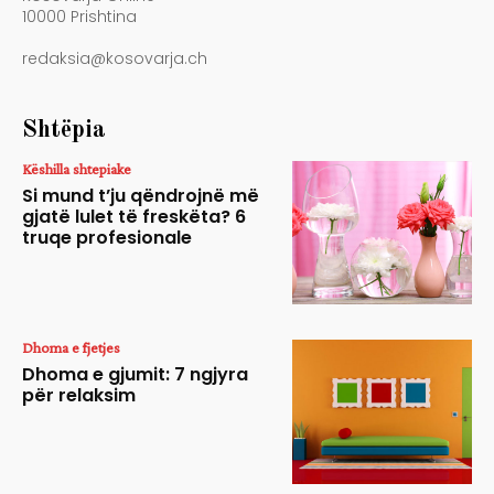
10000 Prishtina
redaksia@kosovarja.ch
Shtëpia
Këshilla shtepiake
Si mund t’ju qëndrojnë më
gjatë lulet të freskëta? 6
truqe profesionale
Dhoma e fjetjes
Dhoma e gjumit: 7 ngjyra
për relaksim