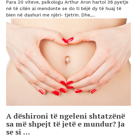
Para 20 viteve, psikologu Arthur Aron hartoi 36 pyetje
në të cilën ai mendonte se do ti bëjë dy të huaj të
bien në dashuri me njëri- tjetrin. Dhe,...
A dëshironi të ngeleni shtatzënë
sa më shpejt të jetë e mundur? Ja
se si …