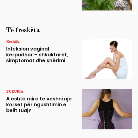
Të freskëta
Këshilla
Infeksion vaginal
kërpudhor – shkaktarët,
simptomat dhe shërimi
BUKURIA
A është mirë të veshni një
korset për ngushtimin e
belit tuaj?