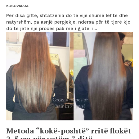
KOSOVARJA
Për disa çifte, shtatzënia do të vijë shumë lehtë dhe
natyrshëm, pa asnjë përpjekje, ndërsa për të tjerë kjo
do të jetë një proces pak më i gjatë, i...
Metoda “kokë-poshtë” rritë flokët
2-5 cm për vetëm 7 ditë