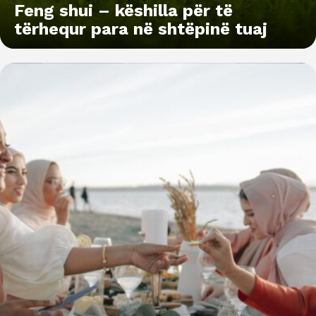
Feng shui – këshilla për të
tërhequr para në shtëpinë tuaj