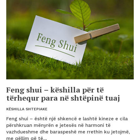
Feng shui – këshilla për të
tërhequr para në shtëpinë tuaj
KËSHILLA SHTEPIAKE
Feng shui – është një shkencë e lashtë kineze e cila
përshkruan mënyrën e jetesës në harmoni të
vazhdueshme dhe baraspeshë me rrethin ku jetojmë,
me qëllim që të...