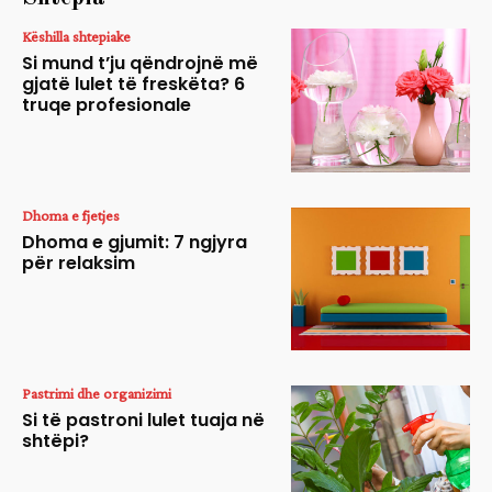
Këshilla shtepiake
Si mund t’ju qëndrojnë më
gjatë lulet të freskëta? 6
truqe profesionale
Dhoma e fjetjes
Dhoma e gjumit: 7 ngjyra
për relaksim
Pastrimi dhe organizimi
Si të pastroni lulet tuaja në
shtëpi?