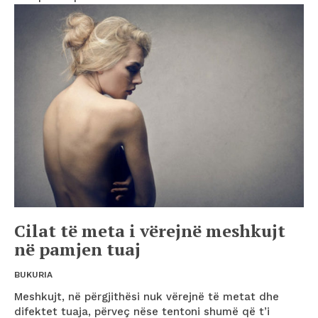
Cilat të meta i vërejnë meshkujt
në pamjen tuaj
BUKURIA
Meshkujt, në përgjithësi nuk vërejnë të metat dhe
difektet tuaja, përveç nëse tentoni shumë që t’i