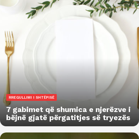
RREGULLIMI I SHTËPISË
7 gabimet që shumica e njerëzve i
bëjnë gjatë përgatitjes së tryezës