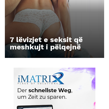
7 lëvizjet e seksit që
meshkujt i pëlqejnë