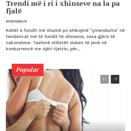
Trendi më i ri i xhinseve na la pa
fjalë
KOSOVARJA
Kohët e fundit më shumë po shikojmë "çmendurira" në
tendencat më të fundit të xhinseve, sesa gjëra të
zakonshme. Tashmë stilistët duken të jenë në
konkurrencë me njëri-tjetrin, për...
Popular