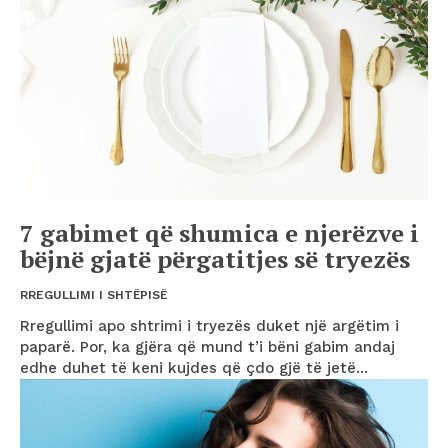
7 gabimet që shumica e njerëzve i
bëjnë gjatë përgatitjes së tryezës
RREGULLIMI I SHTËPISË
Rregullimi apo shtrimi i tryezës duket një argëtim i
paparë. Por, ka gjëra që mund t’i bëni gabim andaj
edhe duhet të keni kujdes që çdo gjë të jetë...