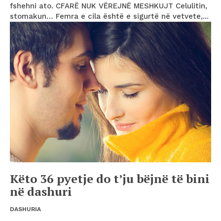
fshehni ato. CFARË NUK VËREJNË MESHKUJT Celulitin,
stomakun… Femra e cila është e sigurtë në vetvete,...
Këto 36 pyetje do t’ju bëjnë të bini
në dashuri
DASHURIA