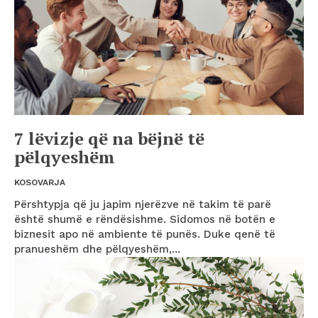
7 lëvizje që na bëjnë të
pëlqyeshëm
KOSOVARJA
Përshtypja që ju japim njerëzve në takim të parë
është shumë e rëndësishme. Sidomos në botën e
biznesit apo në ambiente të punës. Duke qenë të
pranueshëm dhe pëlqyeshëm,...