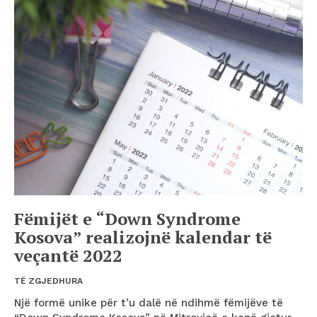
Fëmijët e “Down Syndrome
Kosova” realizojnë kalendar të
veçantë 2022
TË ZGJEDHURA
Një formë unike për t’u dalë në ndihmë fëmijëve të