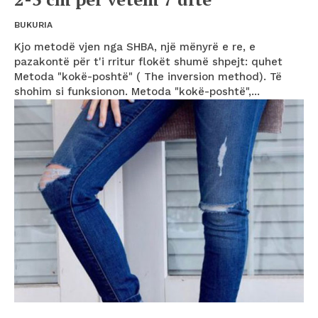
BUKURIA
Kjo metodë vjen nga SHBA, një mënyrë e re, e
pazakontë për t'i rritur flokët shumë shpejt: quhet
Metoda "kokë-poshtë" ( The inversion method). Të
shohim si funksionon. Metoda "kokë-poshtë",...