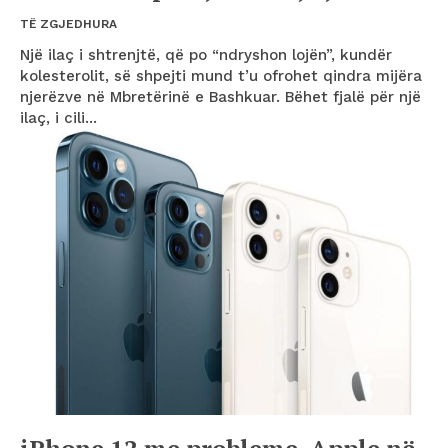
TË ZGJEDHURA
Një ilaç i shtrenjtë, që po “ndryshon lojën”, kundër
kolesterolit, së shpejti mund t’u ofrohet qindra mijëra
njerëzve në Mbretërinë e Bashkuar. Bëhet fjalë për një
ilaç, i cili...
iPhone 12 me probleme, Apple në