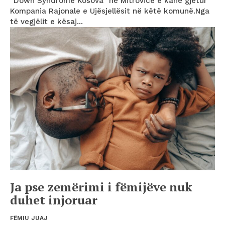
“Down Syndrome Kosova” në Mitrovicë e kanë gjetur
Kompania Rajonale e Ujësjellësit në këtë komunë.Nga
të vegjëlit e kësaj...
Ja pse zemërimi i fëmijëve nuk
duhet injoruar
FËMIU JUAJ