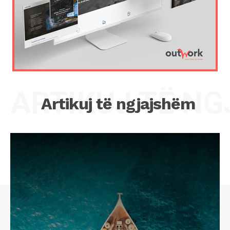
ARTIKUJ TË N
Artikuj të ngjajshëm