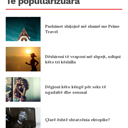
Të popullarizuara
Pushimet shijojnë më shumë me Prime
Travel
Dëshironi të vraponi më shpejt, ndiqni
këto tri këshilla
Dëgjoni këto këngë për seks të
ngadaltë dhe sensual
Çfarë është shtatzënia ektopike?