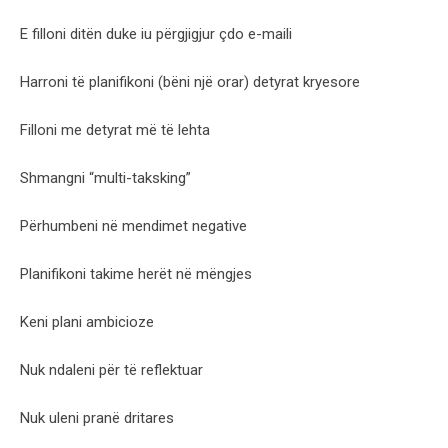
E filloni ditën duke iu përgjigjur çdo e-maili
Harroni të planifikoni (bëni një orar) detyrat kryesore
Filloni me detyrat më të lehta
Shmangni “multi-taksking”
Përhumbeni në mendimet negative
Planifikoni takime herët në mëngjes
Keni plani ambicioze
Nuk ndaleni për të reflektuar
Nuk uleni pranë dritares