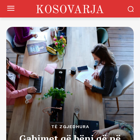
KOSOVARJA
TË ZGJEDHURA
Gabimet që bëni që në