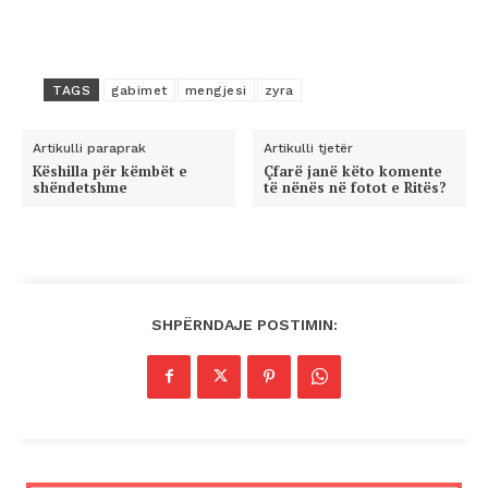
TAGS
gabimet
mengjesi
zyra
Artikulli paraprak
Artikulli tjetër
Këshilla për këmbët e
Çfarë janë këto komente
shëndetshme
të nënës në fotot e Ritës?
SHPËRNDAJE POSTIMIN: