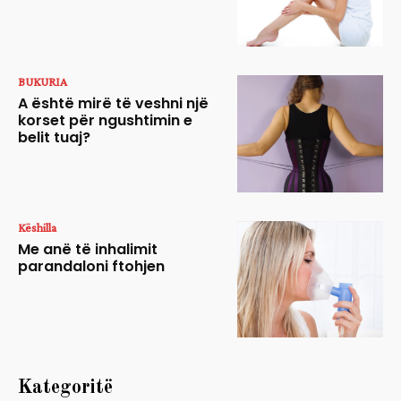
BUKURIA
A është mirë të veshni një
korset për ngushtimin e
belit tuaj?
Këshilla
Me anë të inhalimit
parandaloni ftohjen
Kategoritë