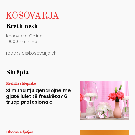
KOSOVARJA
Rreth nesh
Kosovarja Online
10000 Prishtina
redaksia@kosovarja.ch
Shtëpia
Këshilla shtepiake
Si mund t’ju qëndrojnë më
gjatë lulet të freskëta? 6
truqe profesionale
Dhoma e fjetjes