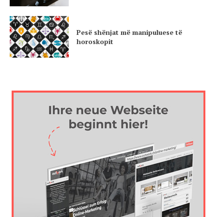
Pesë shënjat më manipuluese të
horoskopit