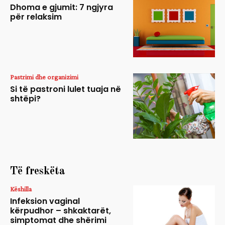
Dhoma e gjumit: 7 ngjyra
për relaksim
Pastrimi dhe organizimi
Si të pastroni lulet tuaja në
shtëpi?
Të freskëta
Këshilla
Infeksion vaginal
kërpudhor – shkaktarët,
simptomat dhe shërimi