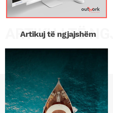
ARTIKUJ TË N
Artikuj të ngjajshëm