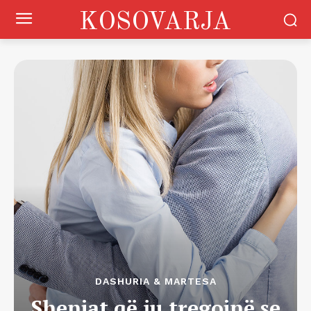
KOSOVARJA
DASHURIA & MARTESA
Shenjat që iu tregojnë se