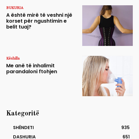
BUKURIA
A është mirë të veshni një
korset për ngushtimin e
belit tuaj?
Këshilla
Me anë të inhalimit
parandaloni ftohjen
Kategoritë
SHËNDETI
935
DASHURIA
651