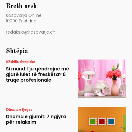
Rreth nesh
Kosovarja Online
10000 Prishtina
redaksia@kosovarja.ch
Shtëpia
Këshilla shtepiake
Si mund t’ju qëndrojnë më
gjatë lulet të freskëta? 6
truqe profesionale
Dhoma e fjetjes
Dhoma e gjumit: 7 ngjyra
për relaksim