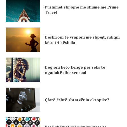
Pushimet shijojnë më shumë me Prime
Travel
Dëshironi të vraponi më shpejt, ndiqni
këto tri këshilla
Dëgjoni këto këngë për seks të
ngadaltë dhe sensual
Çfarë është shtatzënia ektopike?
Pesë shënjat më manipuluese të