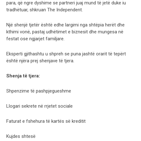
para, që ngre dyshime se partneri juaj mund të jetë duke iu
tradhëtuar, shkruan The Independent.
Një shenjë tjetër është edhe largimi nga shtëpia herët dhe
kthimi vonë, pastaj udhëtimet e biznesit dhe mungesa në
festat ose ngjarjet familjare.
Eksperti gjithashtu u shpreh se puna jashtë orarit të tepërt
është njëra prej shenjave të tjera.
Shenja të tjera:
Shpenzime të pashpjegueshme
Llogari sekrete në rrjetet sociale
Faturat e fshehura të kartës së kreditit
Kujdes shtesë