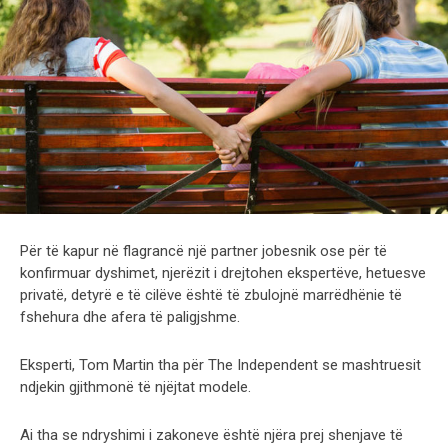
Për të kapur në flagrancë një partner jobesnik ose për të
konfirmuar dyshimet, njerëzit i drejtohen ekspertëve, hetuesve
privatë, detyrë e të cilëve është të zbulojnë marrëdhënie të
fshehura dhe afera të paligjshme.
Eksperti, Tom Martin tha për The Independent se mashtruesit
ndjekin gjithmonë të njëjtat modele.
Ai tha se ndryshimi i zakoneve është njëra prej shenjave të