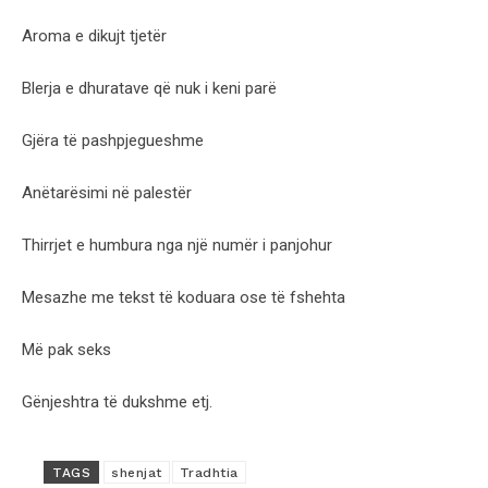
Aroma e dikujt tjetër
Blerja e dhuratave që nuk i keni parë
Gjëra të pashpjegueshme
Anëtarësimi në palestër
Thirrjet e humbura nga një numër i panjohur
Mesazhe me tekst të koduara ose të fshehta
Më pak seks
Gënjeshtra të dukshme etj.
TAGS
shenjat
Tradhtia