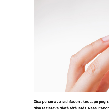
Disa personave iu shfaqen aknet apo puçrr
disa të tjerëve gjatë tërë jetës. Nëse i tako