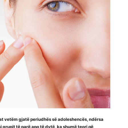
at vetëm gjatë periudhës së adoleshencës, ndërsa
ni grupit të parë apo të dytë, ka shumë teori që