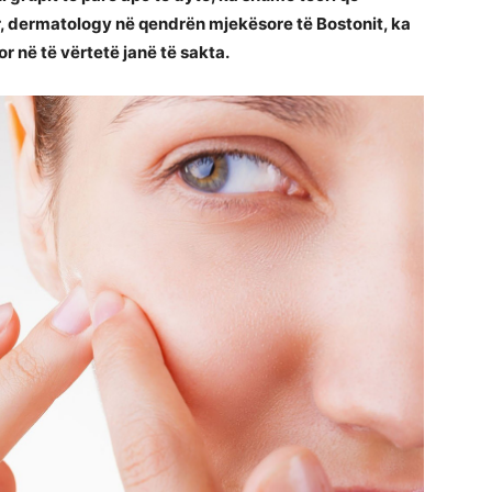
r, dermatology në qendrën mjekësore të Bostonit, ka
or në të vërtetë janë të sakta.