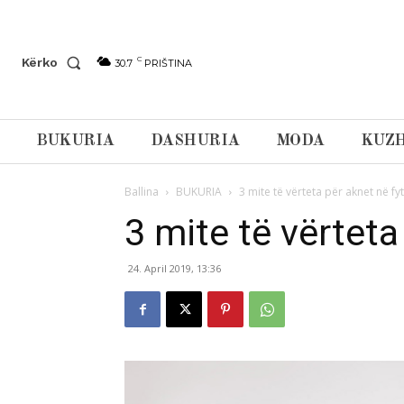
C
Kërko
30.7
PRIŠTINA
BUKURIA
DASHURIA
MODA
KUZH
Ballina
BUKURIA
3 mite të vërteta për aknet në fy
3 mite të vërteta
24. April 2019, 13:36