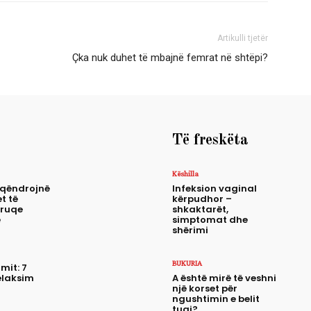
Artikulli tjetër
Çka nuk duhet të mbajnë femrat në shtëpi?
Të freskëta
Këshilla
 qëndrojnë
Infeksion vaginal
t të
kërpudhor –
truqe
shkaktarët,
e
simptomat dhe
shërimi
BUKURIA
mit: 7
elaksim
A është mirë të veshni
një korset për
ngushtimin e belit
tuaj?