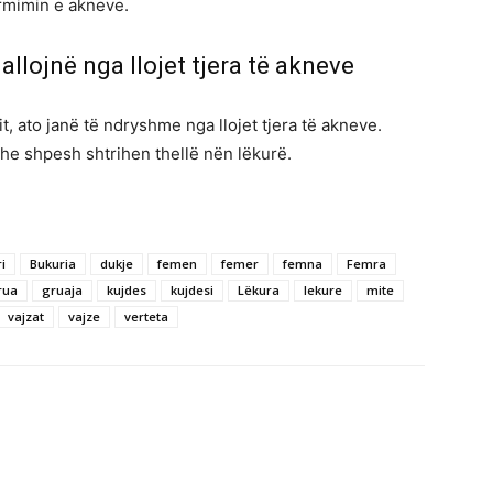
ormimin e akneve.
dallojnë nga llojet tjera të akneve
it, ato janë të ndryshme nga llojet tjera të akneve.
 dhe shpesh shtrihen thellë nën lëkurë.
i
Bukuria
dukje
femen
femer
femna
Femra
rua
gruaja
kujdes
kujdesi
Lëkura
lekure
mite
vajzat
vajze
verteta