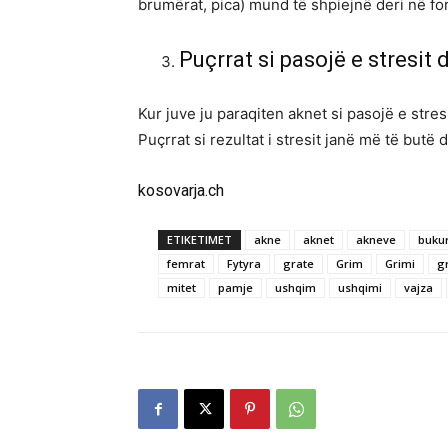
brumërat, pica) mund të shpiejnë deri në f
Puçrrat si pasojë e stresit 
Kur juve ju paraqiten aknet si pasojë e stres
Puçrrat si rezultat i stresit janë më të butë
kosovarja.ch
ETIKETIMET
akne
aknet
akneve
bukur
femrat
Fytyra
grate
Grim
Grimi
g
mitet
pamje
ushqim
ushqimi
vajza