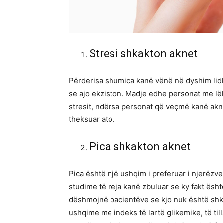
Stresi shkakton aknet
Përderisa shumica kanë vënë në dyshim lid
se ajo ekziston. Madje edhe personat me lë
stresit, ndërsa personat që veçmë kanë akn
theksuar ato.
Pica shkakton aknet
Pica është një ushqim i preferuar i njerëzv
studime të reja kanë zbuluar se ky fakt ësh
dëshmojnë pacientëve se kjo nuk është shkak
ushqime me indeks të lartë glikemike, të till