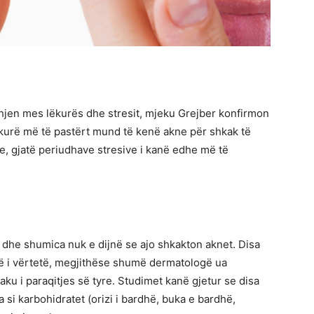
hjen mes lëkurës dhe stresit, mjeku Grejber konfirmon
kurë më të pastërt mund të kenë akne për shkak të
e, gjatë periudhave stresive i kanë edhe më të
e dhe shumica nuk e dijnë se ajo shkakton aknet. Disa
të i vërtetë, megjithëse shumë dermatologë ua
u i paraqitjes së tyre. Studimet kanë gjetur se disa
a si karbohidratet (orizi i bardhë, buka e bardhë,