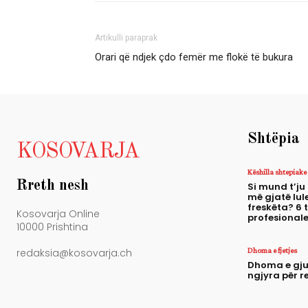
Artikulli paraprak
Orari që ndjek çdo femër me flokë të bukura
Shtëpia
KOSOVARJA
Këshilla shtepiake
Rreth nesh
Si mund t’ju
më gjatë lule
freskëta? 6 
Kosovarja Online
profesional
10000 Prishtina
Dhoma e fjetjes
redaksia@kosovarja.ch
Dhoma e gju
ngjyra për r