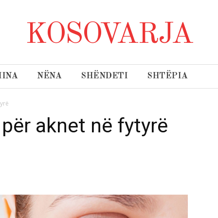
KOSOVARJA
INA
NËNA
SHËNDETI
SHTËPIA
tyrë
 për aknet në fytyrë