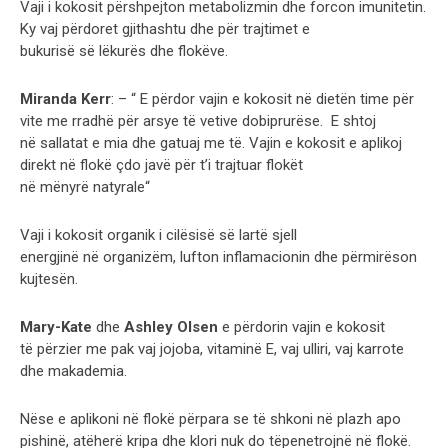
Vaji i kokosit p
ë
rshpejton metabolizmin dhe forcon imunitetin.
Ky vaj p
ë
rdoret gjithashtu dhe p
ë
r trajtimet e
bukuris
ë
s
ë
l
ë
kur
ë
s dhe flok
ë
ve.
Miranda Kerr
: – “ E p
ë
rdor vajin e kokosit n
ë
diet
ë
n time p
ë
r
vite me rradh
ë
p
ë
r arsye t
ë
vetive dobiprur
ë
se. E shtoj
n
ë
sallatat e mia dhe gatuaj me t
ë
. Vajin e kokosit e aplikoj
direkt n
ë
flok
ë
ç
do jav
ë
p
ë
r t’i trajtuar flok
ë
t
n
ë
m
ë
nyr
ë
natyrale“
Vaji i kokosit organik i cil
ë
sis
ë
s
ë
lart
ë
sjell
energjin
ë
n
ë
organiz
ë
m, lufton inflamacionin dhe p
ë
rmir
ë
son
kujtes
ë
n.
Mary-Kate
dhe
Ashley Olsen
e p
ë
rdorin vajin e kokosit
t
ë
p
ë
rzier me pak vaj jojoba, vitamin
ë
E, vaj ulliri, vaj karrote
dhe makademia.
N
ë
se e aplikoni n
ë
flok
ë
p
ë
rpara se t
ë
shkoni n
ë
plazh apo
pishin
ë
, at
ë
her
ë
kripa dhe klori nuk do t
ë
penetrojn
ë
n
ë
flok
ë
.