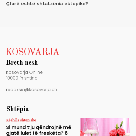
Çfarë është shtatzënia ektopike?
KOSOVARJA
Rreth nesh
Kosovarja Online
10000 Prishtina
redaksia@kosovarja.ch
Shtëpia
Këshilla shtepiake
Si mund t’ju qëndrojnë më
gjatë lulet të freskëta? 6