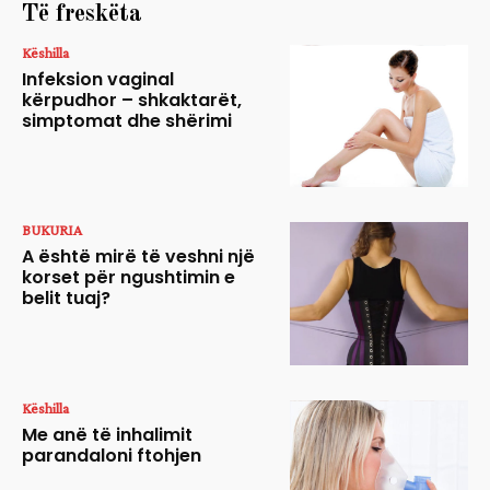
Të freskëta
Këshilla
Infeksion vaginal
kërpudhor – shkaktarët,
simptomat dhe shërimi
BUKURIA
A është mirë të veshni një
korset për ngushtimin e
belit tuaj?
Këshilla
Me anë të inhalimit
parandaloni ftohjen