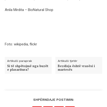
Anila Mirdita – BioNatural Shop
Foto: wikipedia, flickr
Artikulli paraprak
Artikulli tjetër
Si të shpëtojmë nga buzët
Bezdisja është vrasësi i
e plasaritura?
martesës
SHPËRNDAJE POSTIMIN: