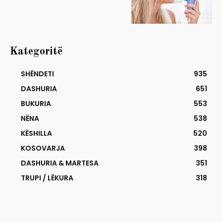
Kategoritë
SHËNDETI
935
DASHURIA
651
BUKURIA
553
NËNA
538
KËSHILLA
520
KOSOVARJA
398
DASHURIA & MARTESA
351
TRUPI / LËKURA
318