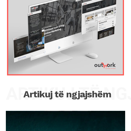
ARTIKUJ TË N
Artikuj të ngjajshëm