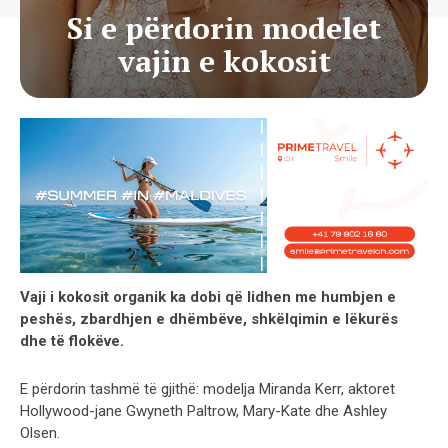
Si e përdorin modelet
vajin e kokosit
Vaji i kokosit organik ka dobi q
ë
lidhen me humbjen e
pesh
ë
s, zbardhjen e dh
ë
mb
ë
ve, shk
ë
lqimin e l
ë
kur
ë
s
dhe t
ë
flok
ë
ve.
E p
ë
rdorin tashm
ë
t
ë
gjith
ë
: modelja Miranda Kerr, aktoret
Hollywood-jane Gwyneth Paltrow, Mary-Kate dhe Ashley
Olsen.