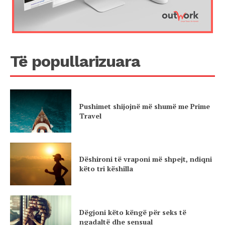
Të popullarizuara
Pushimet shijojnë më shumë me Prime
Travel
Dëshironi të vraponi më shpejt, ndiqni
këto tri këshilla
Dëgjoni këto këngë për seks të
ngadaltë dhe sensual