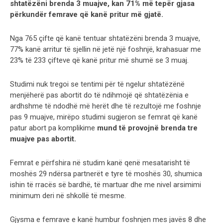
shtatëzëni brenda 3 muajve, kan 71% më tepër gjasa
përkundër femrave që kanë pritur më gjatë.
Nga 765 çifte që kanë tentuar shtatëzëni brenda 3 muajve,
77% kanë arritur të sjellin në jetë një foshnjë, krahasuar me
23% të 233 çifteve që kanë pritur më shumë se 3 muaj.
Studimi nuk tregoi se tentimi për të ngelur shtatëzënë
menjëherë pas abortit do të ndihmojë që shtatëzënia e
ardhshme të ndodhë më herët dhe të rezultojë me foshnje
pas 9 muajve, mirëpo studimi sugjeron se femrat që kanë
patur abort pa komplikime
mund të provojnë brenda tre
muajve pas abortit.
Femrat e përfshira në studim kanë qenë mesatarisht të
moshës 29 ndërsa partnerët e tyre të moshës 30, shumica
ishin të rracës së bardhë, të martuar dhe me nivel arsimimi
minimum deri në shkollë të mesme.
Gjysma e femrave e kanë humbur foshnjen mes javës 8 dhe