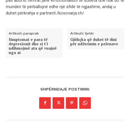
pas abortit femrat janë emocionalisht të dobëta dhe nuk do të
munden të përballojnë edhe një sfidë të ngjashme, andaj u
duhet përkrahja e partnerit./kosovarja.ch/
Artikulli paraprak
Artikulli tjetër
Simptomat e para të
Gjithçka që duhet të dini
depresionit dhe si t’i
për ndërrimin e pelenave
ndihmojmë ata që vuajnë
nga ai
SHPËRNDAJE POSTIMIN: