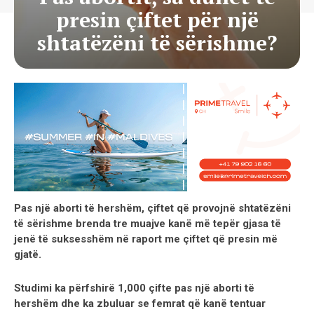
presin çiftet për një
shtatëzëni të sërishme?
Pas një aborti të hershëm, çiftet që provojnë shtatëzëni
të sërishme brenda tre muajve kanë më tepër gjasa të
jenë të suksesshëm në raport me çiftet që presin më
gjatë.
Studimi ka përfshirë 1,000 çifte pas një aborti të
hershëm dhe ka zbuluar se femrat që kanë tentuar