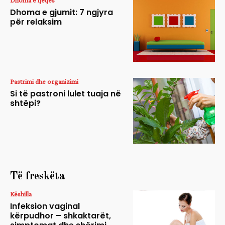
Dhoma e gjumit: 7 ngjyra
për relaksim
Pastrimi dhe organizimi
Si të pastroni lulet tuaja në
shtëpi?
Të freskëta
Këshilla
Infeksion vaginal
kërpudhor – shkaktarët,