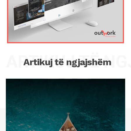
ARTIKUJ TË N
Artikuj të ngjajshëm