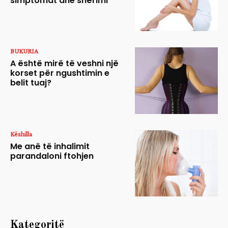
simptomat dhe shërimi
BUKURIA
A është mirë të veshni një
korset për ngushtimin e
belit tuaj?
Këshilla
Me anë të inhalimit
parandaloni ftohjen
Kategoritë