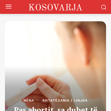
KOSOVARJA
NËNA
SHTATËZANIA / LINJDA
Pas abortit, sa duhet të