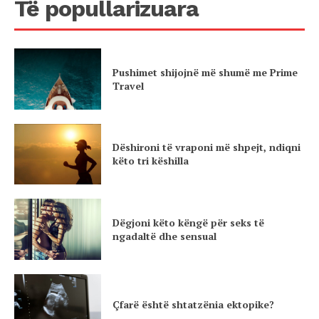
Të popullarizuara
Pushimet shijojnë më shumë me Prime
Travel
Dëshironi të vraponi më shpejt, ndiqni
këto tri këshilla
Dëgjoni këto këngë për seks të
ngadaltë dhe sensual
Çfarë është shtatzënia ektopike?