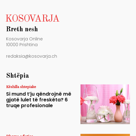
KOSOVARJA
Rreth nesh
Kosovarja Online
10000 Prishtina
redaksia@kosovarja.ch
Shtëpia
Këshilla shtepiake
Si mund t’ju qëndrojnë më
gjatë lulet të freskëta? 6
truqe profesionale
Dhoma e fjetjes