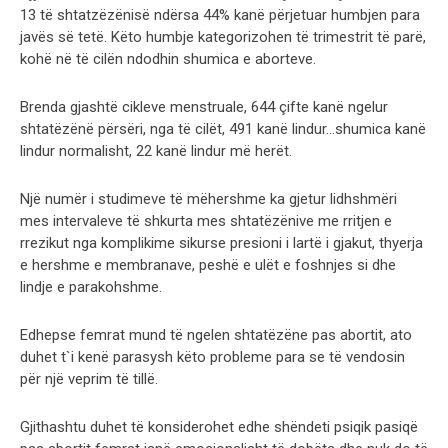
13 të shtatzëzënisë ndërsa 44% kanë përjetuar humbjen para
javës së tetë. Këto humbje kategorizohen të trimestrit të parë,
kohë në të cilën ndodhin shumica e aborteve.
Brenda gjashtë cikleve menstruale, 644 çifte kanë ngelur
shtatëzënë përsëri, nga të cilët, 491 kanë lindur…shumica kanë
lindur normalisht, 22 kanë lindur më herët.
Një numër i studimeve të mëhershme ka gjetur lidhshmëri
mes intervaleve të shkurta mes shtatëzënive me rritjen e
rrezikut nga komplikime sikurse presioni i lartë i gjakut, thyerja
e hershme e membranave, peshë e ulët e foshnjes si dhe
lindje e parakohshme.
Edhepse femrat mund të ngelen shtatëzëne pas abortit, ato
duhet t`i kenë parasysh këto probleme para se të vendosin
për një veprim të tillë.
Gjithashtu duhet të konsiderohet edhe shëndeti psiqik pasiqë