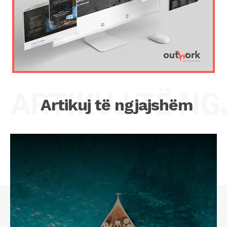
ARTIKUJ TË N
Artikuj të ngjajshëm