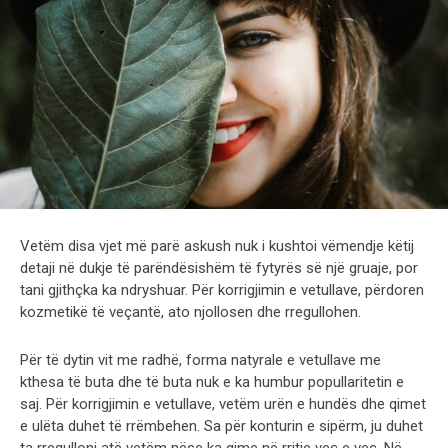
Vetëm disa vjet më parë askush nuk i kushtoi vëmendje këtij
detaji në dukje të parëndësishëm të fytyrës së një gruaje, por
tani gjithçka ka ndryshuar. Për korrigjimin e vetullave, përdoren
kozmetikë të veçantë, ato njollosen dhe rregullohen.
Për të dytin vit me radhë, forma natyrale e vetullave me
kthesa të buta dhe të buta nuk e ka humbur popullaritetin e
saj. Për korrigjimin e vetullave, vetëm urën e hundës dhe qimet
e ulëta duhet të rrëmbehen. Sa për konturin e sipërm, ju duhet
ta rregulloni atë vetëm nëse ka qime në rritje veç e veç. Në