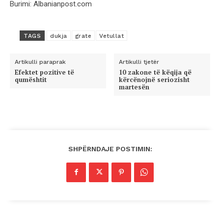
Burimi: Albanianpost.com
TAGS
dukja
grate
Vetullat
Artikulli paraprak
Artikulli tjetër
Efektet pozitive të
10 zakone të këqija që
qumështit
kërcënojnë seriozisht
martesën
SHPËRNDAJE POSTIMIN: