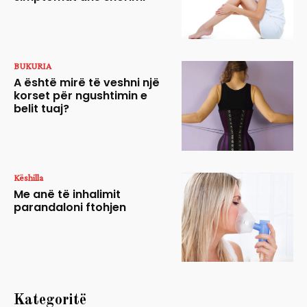
BUKURIA
A është mirë të veshni një
korset për ngushtimin e
belit tuaj?
Këshilla
Me anë të inhalimit
parandaloni ftohjen
Kategoritë