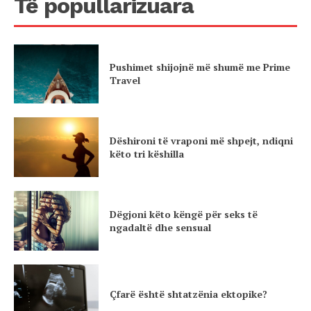
Të popullarizuara
Pushimet shijojnë më shumë me Prime
Travel
Dëshironi të vraponi më shpejt, ndiqni
këto tri këshilla
Dëgjoni këto këngë për seks të
ngadaltë dhe sensual
Çfarë është shtatzënia ektopike?