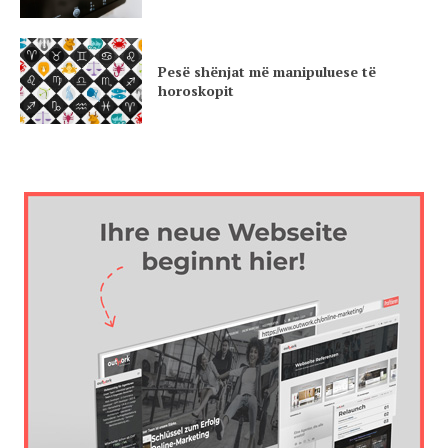
Pesë shënjat më manipuluese të
horoskopit