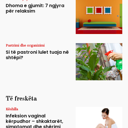
Dhoma e gjumit: 7 ngjyra
për relaksim
Pastrimi dhe organizimi
Si të pastroni lulet tuaja në
shtëpi?
Të freskëta
Këshilla
Infeksion vaginal
kërpudhor – shkaktarët,
simptomat dhe shërimi