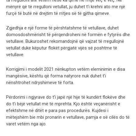
mënyrë që të rregulloni vetullat, ju duhet t’i krehni ato me një
furçë të butë në drejtim të rritjes së të gjitha qimeve.
Zgjedhja e një forme të përshtatshme të vetullave, duhet
domosdoshmërisht të përqendroheni në formën e fytyrës dhe
vetullave. Bukuroshet rekomandojnë që vajzat të rregullojnë
vetullat duke këputur flokët përgjatë vijës së poshtme të
vetullave.
Korrigjimi i modelit 2021 nënkupton vetëm eleminimin e disa
mangësive, kështu që forma natyrore nuk duhet t’i
nënshtrohet ndryshimeve të forta.
Përdorimi i ngjyrave do t’i japë një hije të kundërt flokëve dhe
do t’i bëjë vetullat më të mprehta. Kjo është veçanërisht e
efektshme në ditët e para pas procedurës. Kujdesi i
mëtejshëm bie mbi pronarin e vetullave, pamja e së cilës do të
varet vetëm nga ajo.