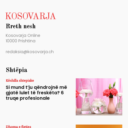
KOSOVARJA
Rreth nesh
Kosovarja Online
10000 Prishtina
redaksia@kosovarja.ch
Shtëpia
Këshilla shtepiake
Si mund t’ju qëndrojnë më
gjatë lulet të freskëta? 6
truqe profesionale
Dhoma e fjetjes