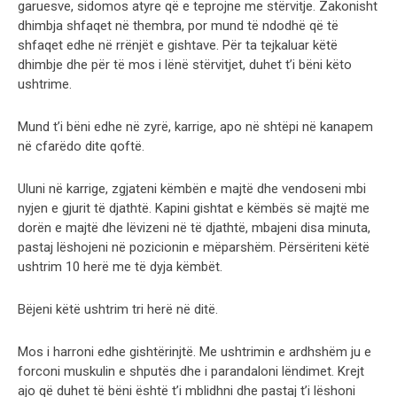
garuesve, sidomos atyre që e teprojne me stërvitje. Zakonisht
dhimbja shfaqet në thembra, por mund të ndodhë që të
shfaqet edhe në rrënjët e gishtave. Për ta tejkaluar këtë
dhimbje dhe për të mos i lënë stërvitjet, duhet t’i bëni këto
ushtrime.
Mund t’i bëni edhe në zyrë, karrige, apo në shtëpi në kanapem
në cfarëdo dite qoftë.
Uluni në karrige, zgjateni këmbën e majtë dhe vendoseni mbi
nyjen e gjurit të djathtë. Kapini gishtat e këmbës së majtë me
dorën e majtë dhe lëvizeni në të djathtë, mbajeni disa minuta,
pastaj lëshojeni në pozicionin e mëparshëm. Përsëriteni këtë
ushtrim 10 herë me të dyja këmbët.
Bëjeni këtë ushtrim tri herë në ditë.
Mos i harroni edhe gishtërinjtë. Me ushtrimin e ardhshëm ju e
forconi muskulin e shputës dhe i parandaloni lëndimet. Krejt
ajo që duhet të bëni është t’i mblidhni dhe pastaj t’i lëshoni