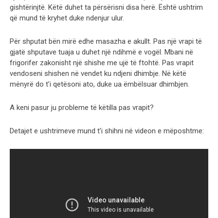
gishtërinjtë. Këtë duhet ta përsërisni disa herë. Është ushtrim
që mund të kryhet duke ndenjur ulur.
Për shputat bën mirë edhe masazha e akullt. Pas një vrapi të
gjatë shputave tuaja u duhet një ndihmë e vogël. Mbani në
frigorifer zakonisht një shishe me ujë të ftohtë. Pas vrapit
vendoseni shishen në vendet ku ndjeni dhimbje. Në këtë
mënyrë do t’i qetësoni ato, duke ua ëmbëlsuar dhimbjen.
A keni pasur ju probleme të këtilla pas vrapit?
Detajet e ushtrimeve mund t’i shihni në videon e mëposhtme: