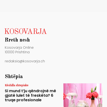
KOSOVARJA
Rreth nesh
Kosovarja Online
10000 Prishtina
redaksia@kosovarja.ch
Shtëpia
Këshilla shtepiake
Si mund t’ju qëndrojnë më
gjatë lulet të freskëta? 6
truqe profesionale