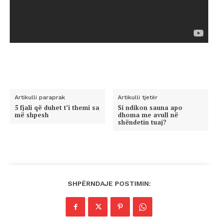
Artikulli paraprak
Artikulli tjetër
5 fjali që duhet t’i themi sa
Si ndikon sauna apo
më shpesh
dhoma me avull në
shëndetin tuaj?
SHPËRNDAJE POSTIMIN: