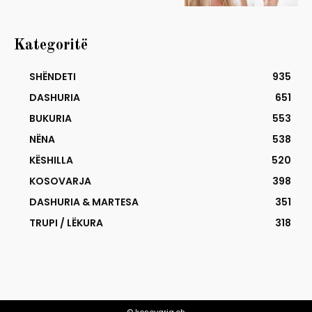
Kategoritë
SHËNDETI
935
DASHURIA
651
BUKURIA
553
NËNA
538
KËSHILLA
520
KOSOVARJA
398
DASHURIA & MARTESA
351
TRUPI / LËKURA
318
© kosovarja.ch