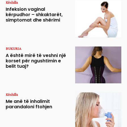
Këshilla
Infeksion vaginal
kërpudhor – shkaktarët,
simptomat dhe shërimi
BUKURIA
A është mirë të veshni një
korset për ngushtimin e
belit tuaj?
Këshilla
Me anë të inhalimit
parandaloni ftohjen