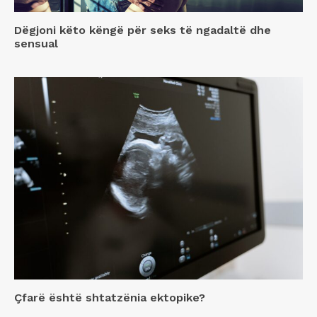
Dëgjoni këto këngë për seks të ngadaltë dhe
sensual
Çfarë është shtatzënia ektopike?