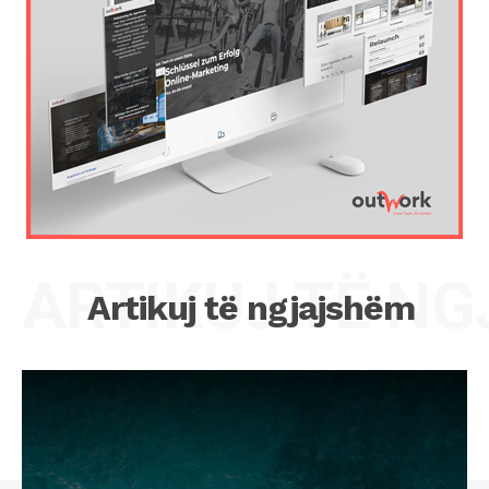
ARTIKUJ TË N
Artikuj të ngjajshëm