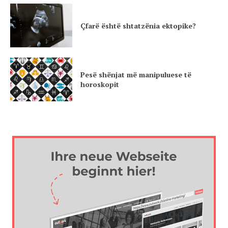
Çfarë është shtatzënia ektopike?
Pesë shënjat më manipuluese të
horoskopit