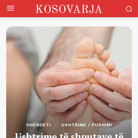
KOSOVARJA
SHËNDETI
USHTRIME / PUSHIMI
Ushtrime të shputave të