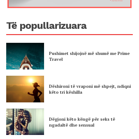
Të popullarizuara
Pushimet shijojnë më shumë me Prime
Travel
Dëshironi të vraponi më shpejt, ndiqni
këto tri këshilla
Dëgjoni këto këngë për seks të
ngadaltë dhe sensual