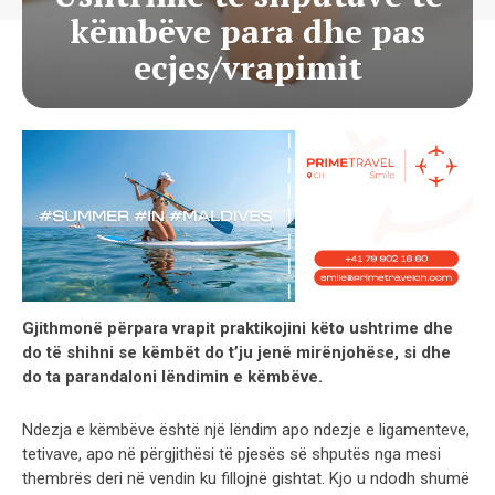
këmbëve para dhe pas
ecjes/vrapimit
Gjithmonë përpara vrapit praktikojini këto ushtrime dhe
do të shihni se këmbët do t’ju jenë mirënjohëse, si dhe
do ta parandaloni lëndimin e këmbëve.
Ndezja e këmbëve është një lëndim apo ndezje e ligamenteve,
tetivave, apo në përgjithësi të pjesës së shputës nga mesi
thembrës deri në vendin ku fillojnë gishtat. Kjo u ndodh shumë