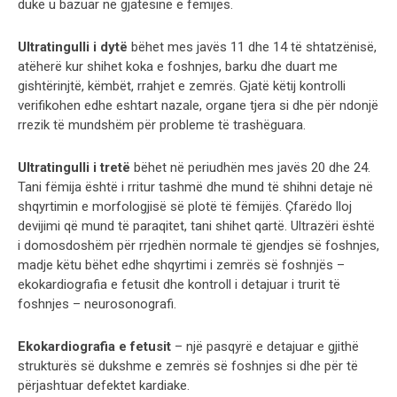
duke u bazuar në gjatësinë e fëmijës.
Ultratingulli i dytë
bëhet mes javës 11 dhe 14 të shtatzënisë,
atëherë kur shihet koka e foshnjes, barku dhe duart me
gishtërinjtë, këmbët, rrahjet e zemrës. Gjatë këtij kontrolli
verifikohen edhe eshtart nazale, organe tjera si dhe për ndonjë
rrezik të mundshëm për probleme të trashëguara.
Ultratingulli i tretë
bëhet në periudhën mes javës 20 dhe 24.
Tani fëmija është i rritur tashmë dhe mund të shihni detaje në
shqyrtimin e morfologjisë së plotë të fëmijës. Çfarëdo lloj
devijimi që mund të paraqitet, tani shihet qartë. Ultrazëri është
i domosdoshëm për rrjedhën normale të gjendjes së foshnjes,
madje këtu bëhet edhe shqyrtimi i zemrës së foshnjës –
ekokardiografia e fetusit dhe kontroll i detajuar i trurit të
foshnjes – neurosonografi.
Ekokardiografia e fetusit
– një pasqyrë e detajuar e gjithë
strukturës së dukshme e zemrës së foshnjes si dhe për të
përjashtuar defektet kardiake.