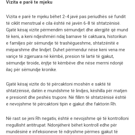
Vizita e parë te mjeku
Vizita e parë te mjeku bëhet 2-4 javë pas periudhës së fundit
të ciklit menstrual e cila është në javën 6-8 të shtatzënisë.
Gjatë kësaj vizite përmendim sëmundjet dhe alergjitë që mund
të keni, a keni ndjeshmëri ndaj barnave të caktuara, historikun
e familjes për sëmundje të trashëgueshme, shtatzënitë e
mëparshme dhe lindjet. Duhet përmendur nëse keni vena me
variçe të zgjeruara në këmbë, presion të lartë të gjakut,
sëmundje tiroide, ënjtje të këmbëve dhe nëse merrni ndonjë
ilaç për sëmundje kronike.
Gjatë kësaj vizite do të përcaktoni moshën e saktë të
shtatzënisë, datën e mundshme të lindjes, këshilla për matjen
e presionit dhe peshës trupore. Në fillim të shtatzënisë është
e nevojshme të përcaktoni tipin e gjakut dhe faktorin Rh.
Në rast se jeni Rh negativ, është e nevojshme që të kontrolloni
rregullisht antitrupat. Ndonjëherë bëhet kontroll edhe për
mundësinë e infeksioneve të ndryshme përmes gjakut të