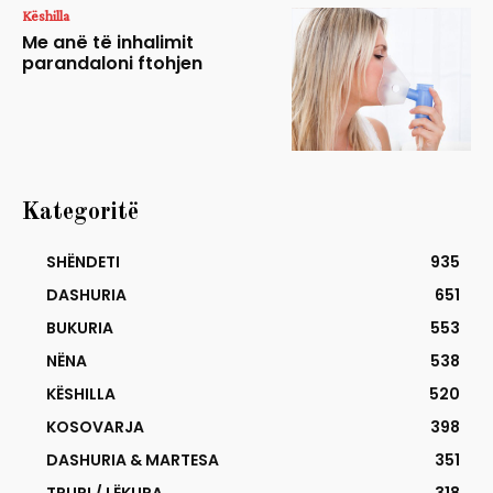
Këshilla
Me anë të inhalimit
parandaloni ftohjen
Kategoritë
SHËNDETI
935
DASHURIA
651
BUKURIA
553
NËNA
538
KËSHILLA
520
KOSOVARJA
398
DASHURIA & MARTESA
351