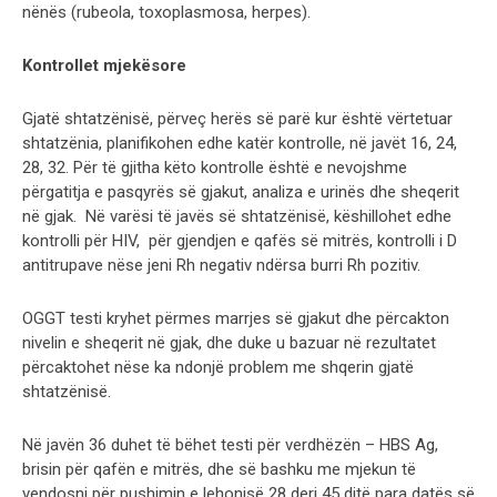
nënës (rubeola, toxoplasmosa, herpes).
Kontrollet mjekësore
Gjatë shtatzënisë, përveç herës së parë kur është vërtetuar
shtatzënia, planifikohen edhe katër kontrolle, në javët 16, 24,
28, 32. Për të gjitha këto kontrolle është e nevojshme
përgatitja e pasqyrës së gjakut, analiza e urinës dhe sheqerit
në gjak. Në varësi të javës së shtatzënisë, këshillohet edhe
kontrolli për HIV, për gjendjen e qafës së mitrës, kontrolli i D
antitrupave nëse jeni Rh negativ ndërsa burri Rh pozitiv.
OGGT testi kryhet përmes marrjes së gjakut dhe përcakton
nivelin e sheqerit në gjak, dhe duke u bazuar në rezultatet
përcaktohet nëse ka ndonjë problem me shqerin gjatë
shtatzënisë.
Në javën 36 duhet të bëhet testi për verdhëzën – HBS Ag,
brisin për qafën e mitrës, dhe së bashku me mjekun të
vendosni për pushimin e lehonisë 28 deri 45 ditë para datës së