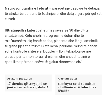
Neurosonografia e fetusit
– paraqet një pasqyrë të detajuar
të strukurës së trurit të foshnjes si dhe detaje tjera për qelizat
e trurit.
Ultratingulli i katërt
bëhet mes javës së 30 dhe 34 të
shtatzënisë. Këtu shohim progresin e duhur dhe të
mjaftueshëm, siç është pesha, placenta dhe lëngu amniotik,
të gjitha pjesët e trupit. Gjatë kësaj periudhe mund të bëhen
edhe kontrolle shtesë si Doppler – lloj i teknologjisë me
ultrazë për të monitoruar drejtimin dhe shpeshtësinë e
qarkullimit përmes enëve të gjakut./kosovarja.ch/
Artikulli paraprak
Artikulli tjetër
17 shenjat që tregojnë se
6 mënyra se si të nxisim
jeni rritur ashtu siç duhet!
zhvillimin e të folurit tek
fëmijët