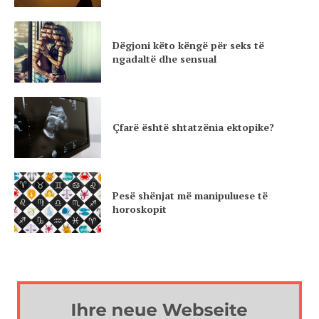
Dëgjoni këto këngë për seks të
ngadaltë dhe sensual
Çfarë është shtatzënia ektopike?
Pesë shënjat më manipuluese të
horoskopit