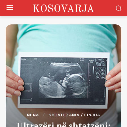
KOSOVARJA
NËNA
SHTATËZANIA / LINJDA
Ultrazëri në shtatzëni: