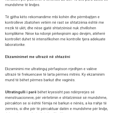
mundshme të lindjes.
Të gjitha këto rekomandime mbi kohën dhe përmbajtjen e
kontrolleve zbatohen vetëm në rast se shtatzënia është me
rrezik të ulët, dhe nëse gjatë shtatzënisë nuk zhvillohen
komplikime. Nëse ka ndonjë përkeqësim apo devijim, atëherë
kontrollet duhet të intensifikohen me kontrolle tjera adekuate
laboratorike.
Ekzaminimet me ultrazë në shtazëni
Ekzaminimi me ultratinguj përfaqëson rrjedhjen e valëve
ultrazë të frekuencave të larta përmes mitrës. Ky ekzaminim
mund të bëhet përmes barkut dhe vaginës.
Ultratingulli i parë
bëhet kryesisht pas ndërprerjes së
menstruacioneve, për vërtetimin e shtatzënisë së mundshme,
përcakton se si është fëmija në barkun e nënës, a ka rrahje të
zemrës, si dhe për të përcaktuar datën e mundshme për lindje,