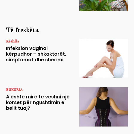
Të freskëta
Këshilla
Infeksion vaginal
kërpudhor – shkaktarët,
simptomat dhe shërimi
BUKURIA
A është mirë të veshni një
korset për ngushtimin e
belit tuaj?