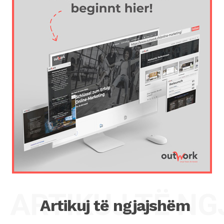
ARTIKUJ TË N
Artikuj të ngjajshëm