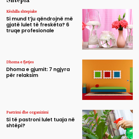
Shtëpia
Këshilla shtepiake
Si mund t’ju qëndrojnë më
gjatë lulet të freskëta? 6
truqe profesionale
Dhoma e fjetjes
Dhoma e gjumit: 7 ngjyra
për relaksim
Pastrimi dhe organizimi
Si të pastroni lulet tuaja në
shtëpi?