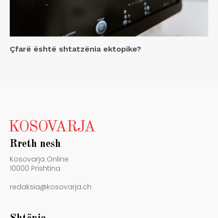
Çfarë është shtatzënia ektopike?
KOSOVARJA
Rreth nesh
Kosovarja Online
10000 Prishtina
redaksia@kosovarja.ch