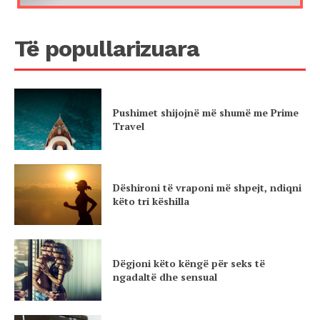
Të popullarizuara
Pushimet shijojnë më shumë me Prime
Travel
Dëshironi të vraponi më shpejt, ndiqni
këto tri këshilla
Dëgjoni këto këngë për seks të
ngadaltë dhe sensual