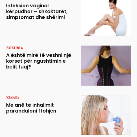
Infeksion vaginal
kërpudhor – shkaktarët,
simptomat dhe shërimi
BUKURIA
A është mirë të veshni një
korset për ngushtimin e
belit tuaj?
Këshilla
Me anë të inhalimit
parandaloni ftohjen