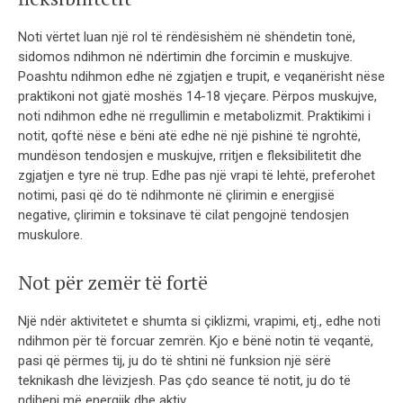
Noti vërtet luan një rol të rëndësishëm në shëndetin tonë,
sidomos ndihmon në ndërtimin dhe forcimin e muskujve.
Poashtu ndihmon edhe në zgjatjen e trupit, e veqanërisht nëse
praktikoni not gjatë moshës 14-18 vjeçare. Përpos muskujve,
noti ndihmon edhe në rregullimin e metabolizmit. Praktikimi i
notit, qoftë nëse e bëni atë edhe në një pishinë të ngrohtë,
mundëson tendosjen e muskujve, rritjen e fleksibilitetit dhe
zgjatjen e tyre në trup. Edhe pas një vrapi të lehtë, preferohet
notimi, pasi që do të ndihmonte në çlirimin e energjisë
negative, çlirimin e toksinave të cilat pengojnë tendosjen
muskulore.
Not për zemër të fortë
Një ndër aktivitetet e shumta si çiklizmi, vrapimi, etj., edhe noti
ndihmon për të forcuar zemrën. Kjo e bënë notin të veqantë,
pasi që përmes tij, ju do të shtini në funksion një sërë
teknikash dhe lëvizjesh. Pas çdo seance të notit, ju do të
ndiheni më energjik dhe aktiv.