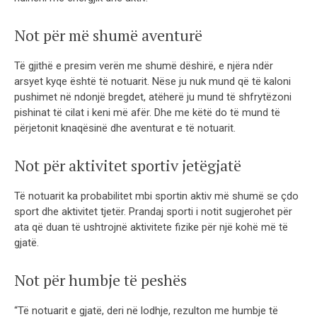
Not për më shumë aventurë
Të gjithë e presim verën me shumë dëshirë, e njëra ndër
arsyet kyqe është të notuarit. Nëse ju nuk mund që të kaloni
pushimet në ndonjë bregdet, atëherë ju mund të shfrytëzoni
pishinat të cilat i keni më afër. Dhe me këtë do të mund të
përjetonit knaqësinë dhe aventurat e të notuarit.
Not për aktivitet sportiv jetëgjatë
Të notuarit ka probabilitet mbi sportin aktiv më shumë se çdo
sport dhe aktivitet tjetër. Prandaj sporti i notit sugjerohet për
ata që duan të ushtrojnë aktivitete fizike për një kohë më të
gjatë.
Not për humbje të peshës
“Të notuarit e gjatë, deri në lodhje, rezulton me humbje të