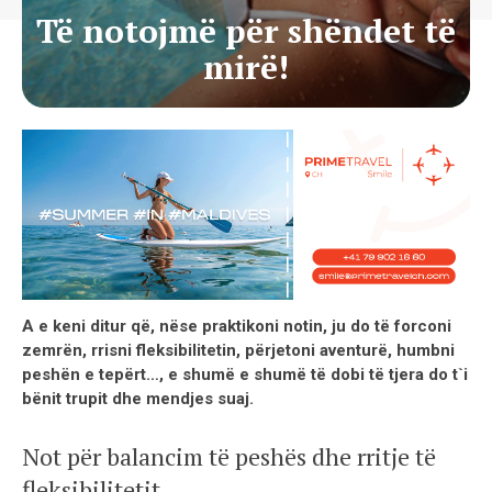
Të notojmë për shëndet të
mirë!
A e keni ditur që, nëse praktikoni notin, ju do të forconi
zemrën, rrisni fleksibilitetin, përjetoni aventurë, humbni
peshën e tepërt…, e shumë e shumë të dobi të tjera do t`i
bënit trupit dhe mendjes suaj.
Not për balancim të peshës dhe rritje të
fleksibilitetit