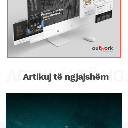
ARTIKUJ TË N
Artikuj të ngjajshëm