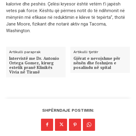
kalorive dhe peshës. Çelësi kryesor është vetëm t’i japësh
vetes pak force. Kështu që përmes notit do të ndihmonit në
mënyrën më efikase në reduktimin e kileve të tepërta”, thotë
Jane Moore, fizikant dhe notarë aktiv nga Tacoma,
Washington.
Artikulli paraprak
Artikulli tjetër
Intervistë me Dr. Antonio
Gjërat e nevojshme për
Ortega Gomez, kirurg
nënën dhe foshnjen e
estetik pranë Klinikës
posalindu në spital
Vivia në Tiranë
SHPËRNDAJE POSTIMIN: