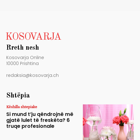
KOSOVARJA
Rreth nesh
Kosovarja Online
10000 Prishtina
redaksia@kosovarja.ch
Shtëpia
Këshilla shtepiake
Si mund t’ju qëndrojnë më
gjatë lulet të freskëta? 6
truqe profesionale