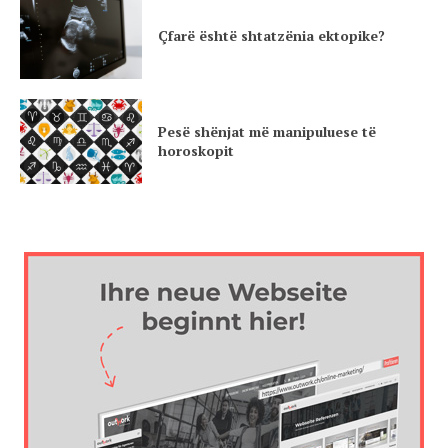
Çfarë është shtatzënia ektopike?
Pesë shënjat më manipuluese të
horoskopit