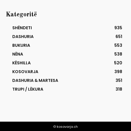
Kategoritë
SHËNDETI
935
DASHURIA
651
BUKURIA
553
NËNA
538
KËSHILLA
520
KOSOVARJA
398
DASHURIA & MARTESA
351
TRUPI / LËKURA
318
© kosovarja.ch