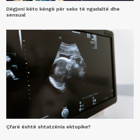
Dëgjoni këto këngë për seks të ngadaltë dhe
sensual
Çfarë është shtatzënia ektopike?