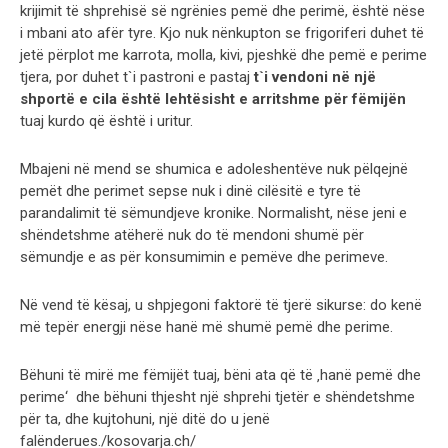
krijimit të shprehisë së ngrënies pemë dhe perimë, është nëse
i mbani ato afër tyre. Kjo nuk nënkupton se frigoriferi duhet të
jetë përplot me karrota, molla, kivi, pjeshkë dhe pemë e perime
tjera, por duhet t`i pastroni e pastaj
t`i vendoni në një
shportë e cila është lehtësisht e arritshme për fëmijën
tuaj kurdo që është i uritur.
Mbajeni në mend se shumica e adoleshentëve nuk pëlqejnë
pemët dhe perimet sepse nuk i dinë cilësitë e tyre të
parandalimit të sëmundjeve kronike. Normalisht, nëse jeni e
shëndetshme atëherë nuk do të mendoni shumë për
sëmundje e as për konsumimin e pemëve dhe perimeve.
Në vend të kësaj, u shpjegoni faktorë të tjerë sikurse: do kenë
më tepër energji nëse hanë më shumë pemë dhe perime.
Bëhuni të mirë me fëmijët tuaj, bëni ata që të ‚hanë pemë dhe
perime‘ dhe bëhuni thjesht një shprehi tjetër e shëndetshme
për ta, dhe kujtohuni, një ditë do u jenë
falënderues./kosovarja.ch/