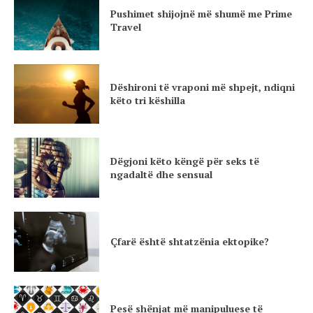
Pushimet shijojnë më shumë me Prime
Travel
Dëshironi të vraponi më shpejt, ndiqni
këto tri këshilla
Dëgjoni këto këngë për seks të
ngadaltë dhe sensual
Çfarë është shtatzënia ektopike?
Pesë shënjat më manipuluese të