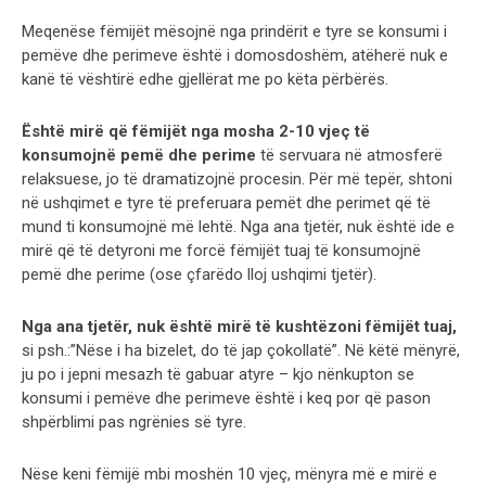
Meqenëse fëmijët mësojnë nga prindërit e tyre se konsumi i
pemëve dhe perimeve është i domosdoshëm, atëherë nuk e
kanë të vështirë edhe gjellërat me po këta përbërës.
Është mirë që fëmijët nga mosha 2-10 vjeç të
konsumojnë pemë dhe perime
të servuara në atmosferë
relaksuese, jo të dramatizojnë procesin. Për më tepër, shtoni
në ushqimet e tyre të preferuara pemët dhe perimet që të
mund ti konsumojnë më lehtë. Nga ana tjetër, nuk është ide e
mirë që të detyroni me forcë fëmijët tuaj të konsumojnë
pemë dhe perime (ose çfarëdo lloj ushqimi tjetër).
Nga ana tjetër, nuk është mirë të kushtëzoni fëmijët tuaj,
si psh.:”Nëse i ha bizelet, do të jap çokollatë”. Në këtë mënyrë,
ju po i jepni mesazh të gabuar atyre – kjo nënkupton se
konsumi i pemëve dhe perimeve është i keq por që pason
shpërblimi pas ngrënies së tyre.
Nëse keni fëmijë mbi moshën 10 vjeç, mënyra më e mirë e