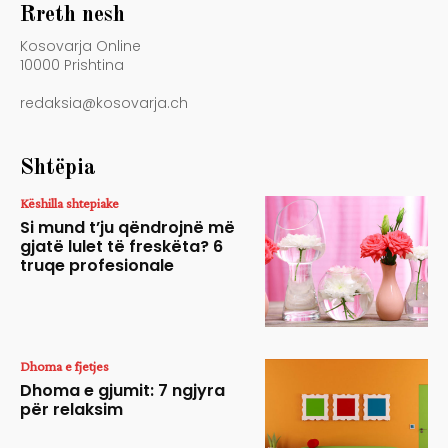
Rreth nesh
Kosovarja Online
10000 Prishtina
redaksia@kosovarja.ch
Shtëpia
Këshilla shtepiake
Si mund t’ju qëndrojnë më
gjatë lulet të freskëta? 6
truqe profesionale
Dhoma e fjetjes
Dhoma e gjumit: 7 ngjyra
për relaksim