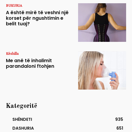
BUKURIA
A është mirë të veshni një
korset për ngushtimin e
belit tuaj?
Këshilla
Me anë të inhalimit
parandaloni ftohjen
Kategoritë
SHËNDETI
935
DASHURIA
651