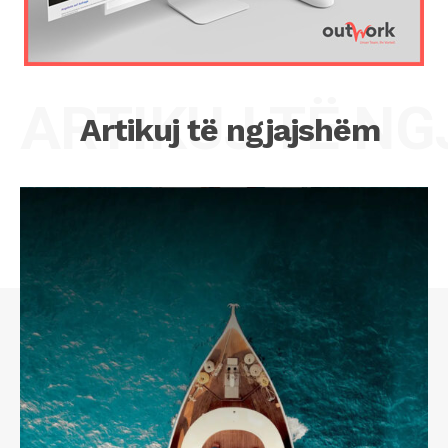
ARTIKUJ TË N
Artikuj të ngjajshëm