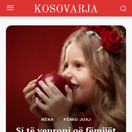
KOSOVARJA
NËNA
FËMIU JUAJ
Si të veproni që fëmijët