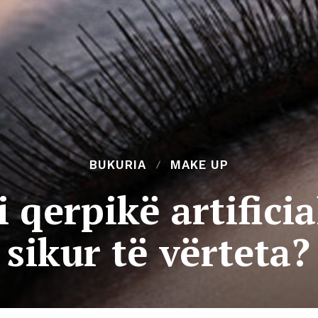
BUKURIA
MAKE UP
i qerpikë artifici
sikur të vërteta?