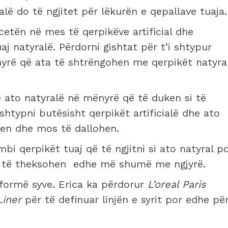
ialë do të ngjitet për lëkurën e qepallave tuaja.
cetën në mes të qerpikëve artificial dhe
j natyralë. Përdorni gishtat për t’i shtypur
ënyrë që ata të shtrëngohen me qerpikët natyra
me ato natyralë në mënyrë që të duken si të
shtypni butësisht qerpikët artificialë dhe ato
hen dhe mos të dallohen.
bi qerpikët tuaj që të ngjitni si ato natyral p
 që të theksohen edhe më shumë me ngjyrë.
 formë syve. Erica ka përdorur
L’oreal Paris
 Liner
për të definuar linjën e syrit por edhe pë