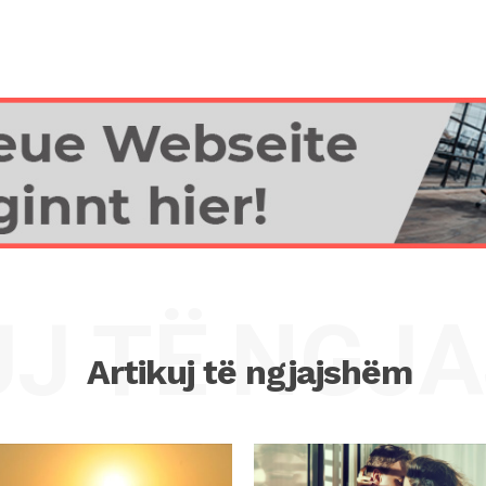
UJ TË NGJ
Artikuj të ngjajshëm