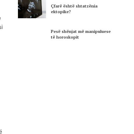
Çfarë është shtatzënia
ektopike?
e
si
Pesë shënjat më manipuluese
të horoskopit
ë