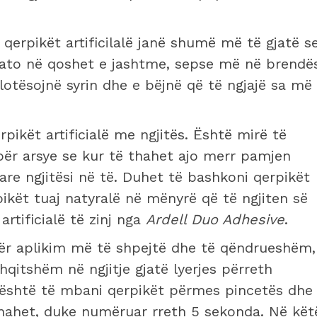
 qerpikët artificilalë janë shumë më të gjatë s
 ato në qoshet e jashtme, sepse më në brendë
lotësojnë syrin dhe e bëjnë që të ngjajë sa më
pikët artificialë me ngjitës. Është mirë të
 për arsye se kur të thahet ajo merr pamjen
fare ngjitësi në të. Duhet të bashkoni qerpikët
erpikët tuaj natyralë në mënyrë që të ngjiten së
rtificialë të zinj nga
Ardell Duo Adhesive
.
Për aplikim më të shpejtë dhe të qëndrueshëm,
shqitshëm në ngjitje gjatë lyerjes përreth
 është të mbani qerpikët përmes pincetës dhe
 thahet, duke numëruar rreth 5 sekonda. Në kët