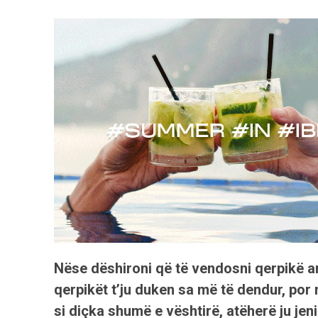
Nëse dëshironi që të vendosni qerpikë ar
qerpikët t’ju duken sa më të dendur, por
si diçka shumë e vështirë, atëherë ju jen