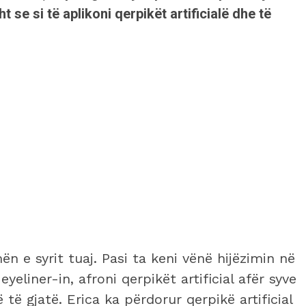
se si të aplikoni qerpikët artificialë dhe të
n e syrit tuaj. Pasi ta keni vënë hijëzimin në
yeliner-in, afroni qerpikët artificial afër syve
të gjatë. Erica ka përdorur qerpikë artificial