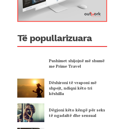
Të popullarizuara
Pushimet shijojnë më shumë
me Prime Travel
Dëshironi të vraponi më
shpejt, ndiqni këto tri
këshilla
Dëgjoni këto këngë për seks
të ngadaltë dhe sensual