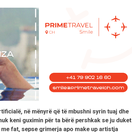
tificialë, në mënyrë që të mbushni syrin tuaj dhe
 nuk keni guximin për ta bërë pershkak se ju duket
i me fat, sepse grimerja apo make up artistja