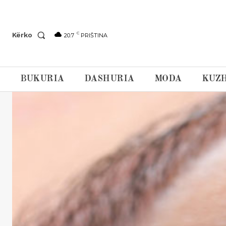
C
Kërko
20.7
PRIŠTINA
BUKURIA
DASHURIA
MODA
KUZH