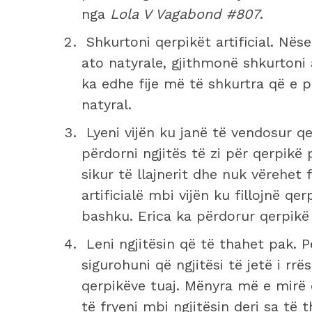
nga
Lola V Vagabond #807
.
Shkurtoni qerpikët artificial. Nëse
ato natyrale, gjithmonë shkurtoni
ka edhe fije më të shkurtra që e p
natyral.
Lyeni vijën ku janë të vendosur qer
përdorni ngjitës të zi për qerpikë
sikur të llajnerit dhe nuk vërehet 
artificialë mbi vijën ku fillojnë q
bashku. Erica ka përdorur qerpikë a
Leni ngjitësin që të thahet pak. 
sigurohuni që ngjitësi të jetë i rrë
qerpikëve tuaj. Mënyra më e mirë
të fryeni mbi ngjitësin deri sa të