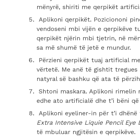
mënyrë, shiriti me qerpikët artific
Aplikoni qerpikët. Poziciononi pin
vendoseni mbi vijën e qerpikëve tua
qerpikët njërin mbi tjetrin, në m
sa më shumë të jetë e mundur.
Përzieni qerpikët tuaj artificial 
vërtetë. Me anë të gishtit tregues 
natyral së bashku që ata të përzi
Shtoni maskara. Aplikoni rimelin m
edhe ato artificialë dhe t’i bëni
Aplikoni eyeliner-in për t’i dhënë
Extra Intensive Liquie Pencil Eye
të mbuluar ngjitësin e qerpikëve.