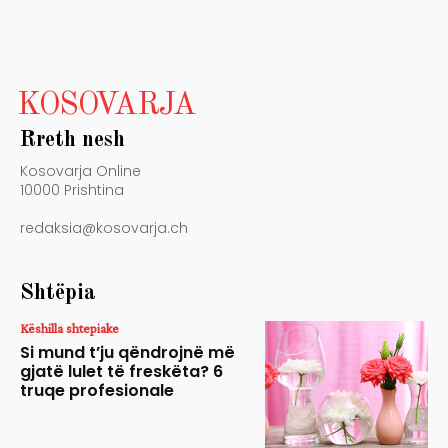
KOSOVARJA
Rreth nesh
Kosovarja Online
10000 Prishtina
redaksia@kosovarja.ch
Shtëpia
Këshilla shtepiake
Si mund t’ju qëndrojnë më
gjatë lulet të freskëta? 6
truqe profesionale