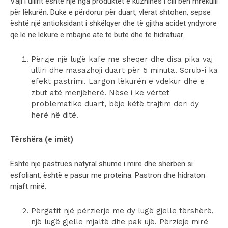
Vaji i ullirit është një nga produktet e kuzhinës i cili bën mrekulli
për lëkurën. Duke e përdorur për duart, vlerat shtohen, sepse
është një antioksidant i shkëlqyer dhe të gjitha acidet yndyrore
që lë në lëkurë e mbajnë atë të butë dhe të hidratuar.
Përzje një lugë kafe me sheqer dhe disa pika vaj
ulliri dhe masazhoji duart për 5 minuta. Scrub-i ka
efekt pastrimi. Largon lëkurën e vdekur dhe e
zbut atë menjëherë. Nëse i ke vërtet
problematike duart, bëje këtë trajtim deri dy
herë në ditë.
Tërshëra (e imët)
Është një pastrues natyral shumë i mirë dhe shërben si
esfoliant, është e pasur me proteina. Pastron dhe hidraton
mjaft mirë.
Përgatit një përzierje me dy lugë gjelle tërshërë,
një lugë gjelle mjaltë dhe pak ujë. Përzieje mirë