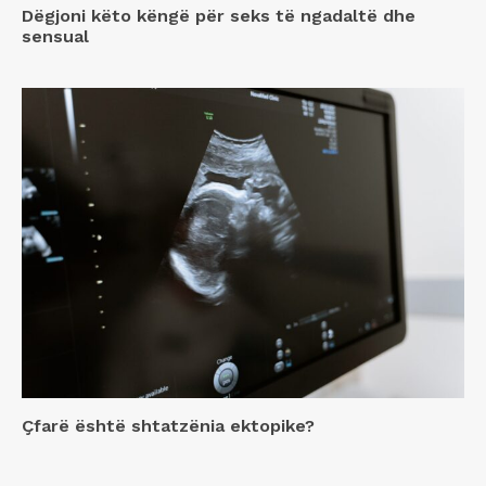
Dëgjoni këto këngë për seks të ngadaltë dhe
sensual
Çfarë është shtatzënia ektopike?