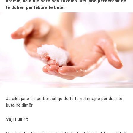
kremin, kalo një herë nga kuzhina. Aty janë përbërësit që
të duhen për lëkurë të butë.
Ja cilët janë tre përbërësit që do të të ndihmojnë për duar të
buta në dimër:
Vaji i ullirit