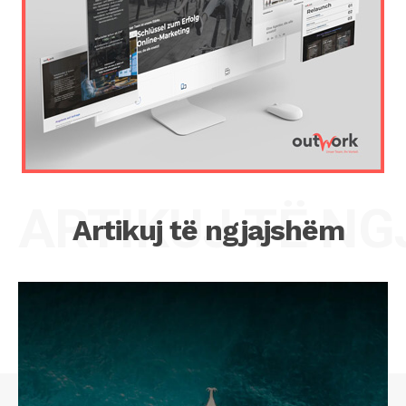
ARTIKUJ TË N
Artikuj të ngjajshëm