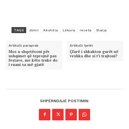
TAGS
dimri
Këshilla
Lëkura
receta
tharja
Artikulli paraprak
Artikulli tjetër
Mos u shqetësoni për
Çfarë i shkakton gurët në
ushqimet që teprojnë pas
veshka dhe si t’i trajtoni?
festave, me këto truke do
i ruani sa më gjatë
SHPËRNDAJE POSTIMIN: