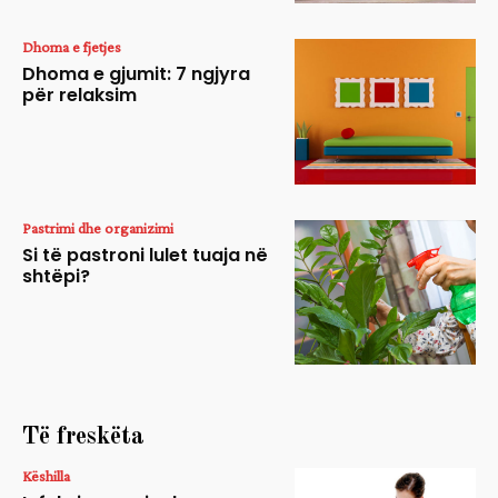
Dhoma e fjetjes
Dhoma e gjumit: 7 ngjyra
për relaksim
Pastrimi dhe organizimi
Si të pastroni lulet tuaja në
shtëpi?
Të freskëta
Këshilla