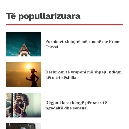
Të popullarizuara
Pushimet shijojnë më shumë me Prime
Travel
Dëshironi të vraponi më shpejt, ndiqni
këto tri këshilla
Dëgjoni këto këngë për seks të
ngadaltë dhe sensual