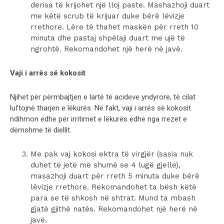
derisa të krijohet një lloj paste. Mashazhoji duart
me këtë scrub të krijuar duke bërë lëvizje
rrethore. Lëre të thahet maskën për rreth 10
minuta dhe pastaj shpëlaji duart me ujë të
ngrohtë. Rekomandohet një herë në javë.
Vaji i arrës së kokosit
Njihet për përmbajtjen e lartë të acideve yndyrore, të cilat
luftojnë tharjen e lëkurës. Në fakt, vaji i arrës së kokosit
ndihmon edhe për irritimet e lëkurës edhe nga rrezet e
dëmshme të diellit.
Me pak vaj kokosi ektra të virgjër (sasia nuk
duhet të jetë më shumë se 4 lugë gjelle),
masazhoji duart për rreth 5 minuta duke bërë
lëvizje rrethore. Rekomandohet ta bësh këtë
para se të shkosh në shtrat. Mund ta mbash
gjatë gjithë natës. Rekomandohet një herë në
javë.