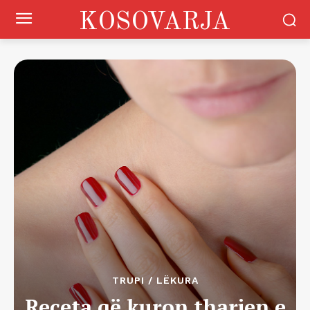
KOSOVARJA
TRUPI / LËKURA
Receta që kuron tharjen e