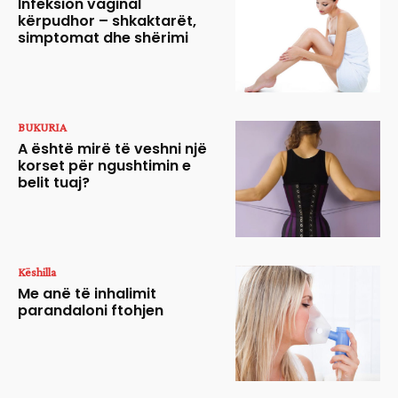
Infeksion vaginal
kërpudhor – shkaktarët,
simptomat dhe shërimi
BUKURIA
A është mirë të veshni një
korset për ngushtimin e
belit tuaj?
Këshilla
Me anë të inhalimit
parandaloni ftohjen