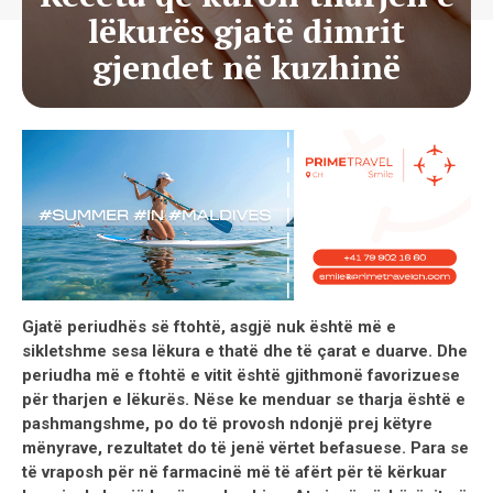
lëkurës gjatë dimrit
gjendet në kuzhinë
Gjatë periudhës së ftohtë, asgjë nuk është më e
sikletshme sesa lëkura e thatë dhe të çarat e duarve. Dhe
periudha më e ftohtë e vitit është gjithmonë favorizuese
për tharjen e lëkurës. Nëse ke menduar se tharja është e
pashmangshme, po do të provosh ndonjë prej këtyre
mënyrave, rezultatet do të jenë vërtet befasuese. Para se
të vraposh për në farmacinë më të afërt për të kërkuar