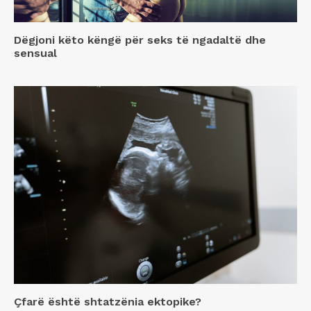
Dëgjoni këto këngë për seks të ngadaltë dhe
sensual
Çfarë është shtatzënia ektopike?