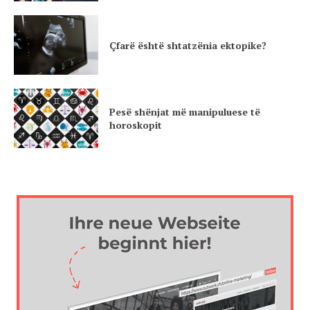
Çfarë është shtatzënia ektopike?
Pesë shënjat më manipuluese të
horoskopit