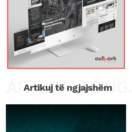
ARTIKUJ TË N
Artikuj të ngjajshëm