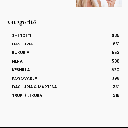
Kategoritë
SHËNDETI
935
DASHURIA
651
BUKURIA
553
NËNA
538
KËSHILLA
520
KOSOVARJA
398
DASHURIA & MARTESA
351
TRUPI / LËKURA
318