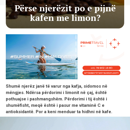
Përse njerëzit po e pijnë
kafen me limon?
Shumë njerëz janë të varur nga kafja, sidomos në
mëngjes. Ndërsa përdorimi i limonit në çaj, është
pothuajse i pashmangshëm. Përdorimi i tij është i
shumëfisht, meqë është i pasur me vitaminë C e
antioksidantë. Por a keni menduar ta hidhni në kafe.