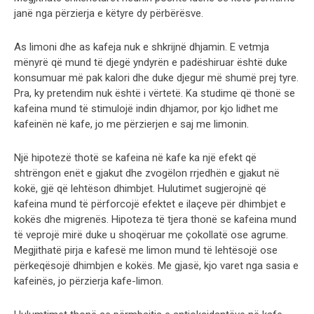
janë nga përzierja e këtyre dy përbërësve.
As limoni dhe as kafeja nuk e shkrijnë dhjamin. E vetmja
mënyrë që mund të djegë yndyrën e padëshiruar është duke
konsumuar më pak kalori dhe duke djegur më shumë prej tyre.
Pra, ky pretendim nuk është i vërtetë. Ka studime që thonë se
kafeina mund të stimulojë indin dhjamor, por kjo lidhet me
kafeinën në kafe, jo me përzierjen e saj me limonin.
Një hipotezë thotë se kafeina në kafe ka një efekt që
shtrëngon enët e gjakut dhe zvogëlon rrjedhën e gjakut në
kokë, gjë që lehtëson dhimbjet. Hulutimet sugjerojnë që
kafeina mund të përforcojë efektet e ilaçeve për dhimbjet e
kokës dhe migrenës. Hipoteza të tjera thonë se kafeina mund
të veprojë mirë duke u shoqëruar me çokollatë ose agrume.
Megjithatë pirja e kafesë me limon mund të lehtësojë ose
përkeqësojë dhimbjen e kokës. Me gjasë, kjo varet nga sasia e
kafeinës, jo përzierja kafe-limon.