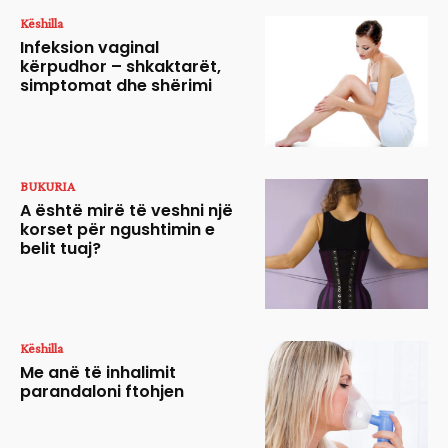
Këshilla
Infeksion vaginal
kërpudhor – shkaktarët,
simptomat dhe shërimi
BUKURIA
A është mirë të veshni një
korset për ngushtimin e
belit tuaj?
Këshilla
Me anë të inhalimit
parandaloni ftohjen