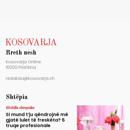
KOSOVARJA
Rreth nesh
Kosovarja Online
10000 Prishtina
redaksia@kosovarja.ch
Shtëpia
Këshilla shtepiake
Si mund t’ju qëndrojnë më
gjatë lulet të freskëta? 6
truqe profesionale