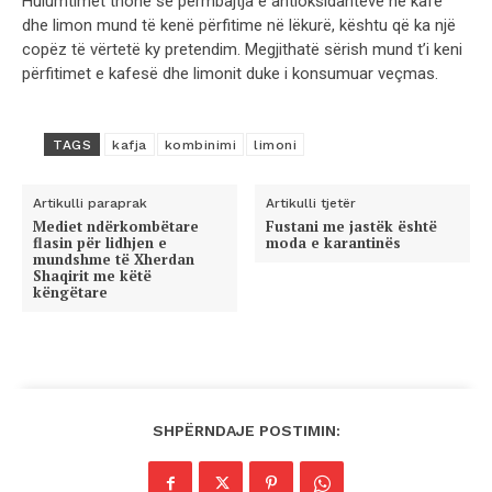
Hulumtimet thonë se përmbajtja e antioksidantëve në kafe
dhe limon mund të kenë përfitime në lëkurë, kështu që ka një
copëz të vërtetë ky pretendim. Megjithatë sërish mund t’i keni
përfitimet e kafesë dhe limonit duke i konsumuar veçmas.
TAGS
kafja
kombinimi
limoni
Artikulli paraprak
Artikulli tjetër
Mediet ndërkombëtare
Fustani me jastëk është
flasin për lidhjen e
moda e karantinës
mundshme të Xherdan
Shaqirit me këtë
këngëtare
SHPËRNDAJE POSTIMIN: