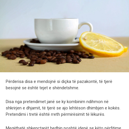
Përderisa disa e mendojnë si diçka të pazakontë, të tjerë
besojnë se është tejet e shëndetshme.
Disa nga pretendimet janë se ky kombinim ndihmon në
shkrirjen e dhjamit, të tjerë se ajo lehtëson dhimbjen e kokës.
Pretendimi i tretë është rreth përmirësimit të lëkurës.
Megjithatë shkenctarët hedhin poshtë idenë se këto përfitime