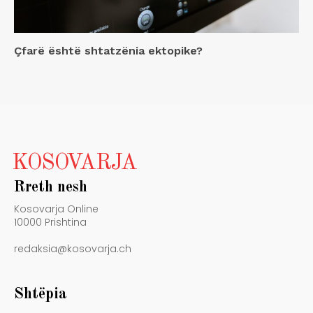
Çfarë është shtatzënia ektopike?
KOSOVARJA
Rreth nesh
Kosovarja Online
10000 Prishtina
redaksia@kosovarja.ch
Shtëpia