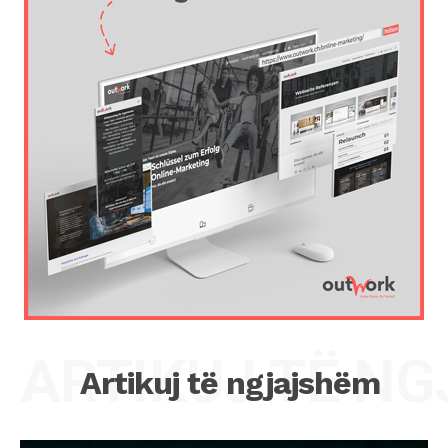
ARTIKUJ TË N
Artikuj të ngjajshëm