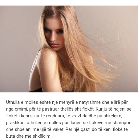
Uthulla e mollës është një mënyrë e natyrshme dhe e lirë për
nga çmimi, për të pastruar thellësisht flokët. Kur ju të ndjeni se
flokët i keni sikur të rënduara, të vrazhda dhe pa shkëlqim,
praktikoni uthullën e mollës pas larjes së flokëve me shampon
dhe shpëlani me ujë të vakët. Për një çast, do të keni flokë të
buta dhe me shkëlqim.