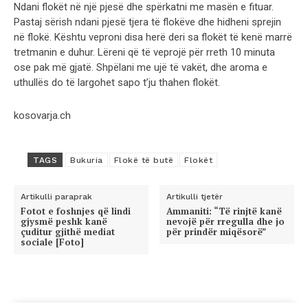
Ndani flokët në një pjesë dhe spërkatni me masën e fituar.
Pastaj sërish ndani pjesë tjera të flokëve dhe hidheni sprejin
në flokë. Kështu veproni disa herë deri sa flokët të kenë marrë
tretmanin e duhur. Lëreni që të veprojë për rreth 10 minuta
ose pak më gjatë. Shpëlani me ujë të vakët, dhe aroma e
uthullës do të largohet sapo t’ju thahen flokët.
kosovarja.ch
TAGS
Bukuria
Flokë të butë
Flokët
Artikulli paraprak
Artikulli tjetër
Fotot e foshnjes që lindi
Ammaniti: “Të rinjtë kanë
gjysmë peshk kanë
nevojë për rregulla dhe jo
çuditur gjithë mediat
për prindër miqësorë”
sociale [Foto]