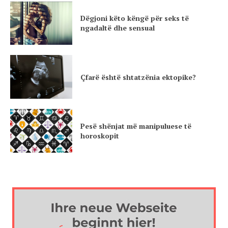
Dëgjoni këto këngë për seks të
ngadaltë dhe sensual
Çfarë është shtatzënia ektopike?
Pesë shënjat më manipuluese të
horoskopit