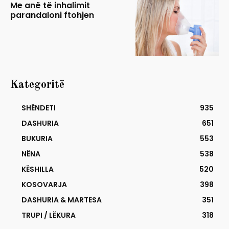
Me anë të inhalimit
parandaloni ftohjen
Kategoritë
SHËNDETI
935
DASHURIA
651
BUKURIA
553
NËNA
538
KËSHILLA
520
KOSOVARJA
398
DASHURIA & MARTESA
351
TRUPI / LËKURA
318