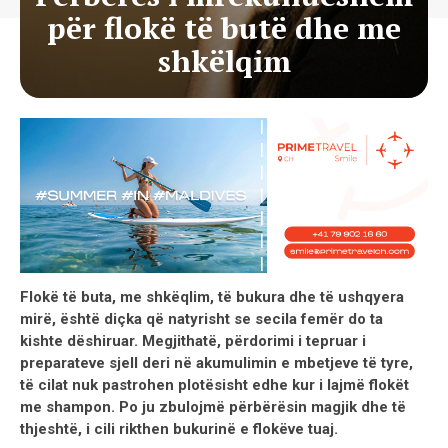
për flokë të butë dhe me
shkëlqim
Flokë të buta, me shkëqlim, të bukura dhe të ushqyera
mirë, është diçka që natyrisht se secila femër do ta
kishte dëshiruar. Megjithatë, përdorimi i tepruar i
preparateve sjell deri në akumulimin e mbetjeve të tyre,
të cilat nuk pastrohen plotësisht edhe kur i lajmë flokët
me shampon. Po ju zbulojmë përbërësin magjik dhe të
thjeshtë, i cili rikthen bukurinë e flokëve tuaj.