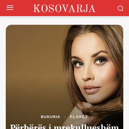
KOSOVARJA
BUKURIA
FLOKËT
Përbërës i mrekullueshëm