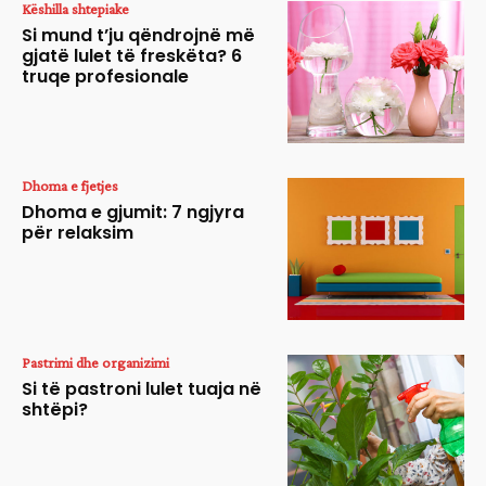
Këshilla shtepiake
Si mund t’ju qëndrojnë më
gjatë lulet të freskëta? 6
truqe profesionale
Dhoma e fjetjes
Dhoma e gjumit: 7 ngjyra
për relaksim
Pastrimi dhe organizimi
Si të pastroni lulet tuaja në
shtëpi?