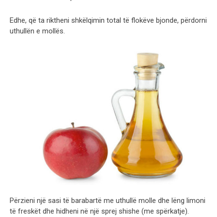
Edhe, që ta riktheni shkëlqimin total të flokëve bjonde, përdorni
uthullën e mollës.
Përzieni një sasi të barabartë me uthullë molle dhe lëng limoni
të freskët dhe hidheni në një sprej shishe (me spërkatje).