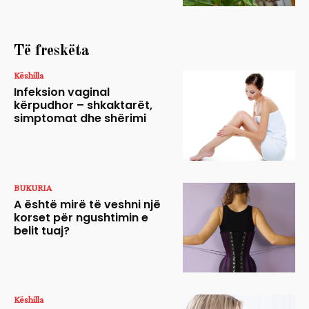
Të freskëta
Këshilla
Infeksion vaginal
kërpudhor – shkaktarët,
simptomat dhe shërimi
BUKURIA
A është mirë të veshni një
korset për ngushtimin e
belit tuaj?
Këshilla