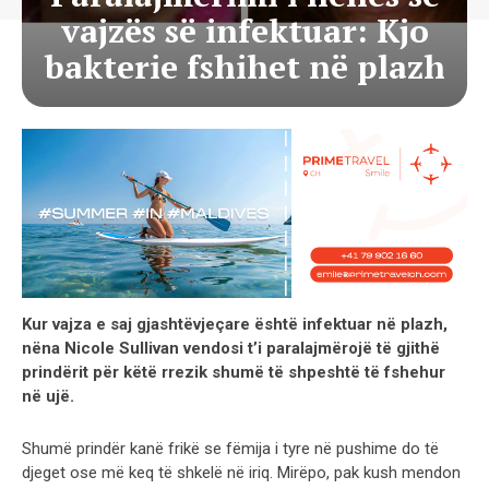
vajzës së infektuar: Kjo
bakterie fshihet në plazh
Kur vajza e saj gjashtëvjeçare është infektuar në plazh,
nëna Nicole Sullivan vendosi t’i paralajmërojë të gjithë
prindërit për këtë rrezik shumë të shpeshtë të fshehur
në ujë.
Shumë prindër kanë frikë se fëmija i tyre në pushime do të
djeget ose më keq të shkelë në iriq. Mirëpo, pak kush mendon