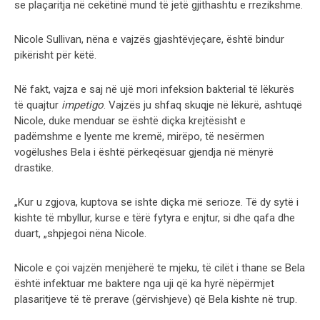
se plaçaritja në cekëtinë mund të jetë gjithashtu e rrezikshme.
Nicole Sullivan, nëna e vajzës gjashtëvjeçare, është bindur
pikërisht për këtë.
Në fakt, vajza e saj në ujë mori infeksion bakterial të lëkurës
të quajtur
impetigo
. Vajzës ju shfaq skuqje në lëkurë, ashtuqë
Nicole, duke menduar se është diçka krejtësisht e
padëmshme e lyente me kremë, mirëpo, të nesërmen
vogëlushes Bela i është përkeqësuar gjendja në mënyrë
drastike.
„Kur u zgjova, kuptova se ishte diçka më serioze. Të dy sytë i
kishte të mbyllur, kurse e tërë fytyra e enjtur, si dhe qafa dhe
duart, „shpjegoi nëna Nicole.
Nicole e çoi vajzën menjëherë te mjeku, të cilët i thane se Bela
është infektuar me baktere nga uji që ka hyrë nëpërmjet
plasaritjeve të të prerave (gërvishjeve) që Bela kishte në trup.