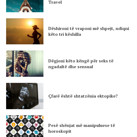
Travel
Dëshironi të vraponi më shpejt, ndiqni
këto tri këshilla
Dëgjoni këto këngë për seks të
ngadaltë dhe sensual
Çfarë është shtatzënia ektopike?
Pesë shënjat më manipuluese të
horoskopit