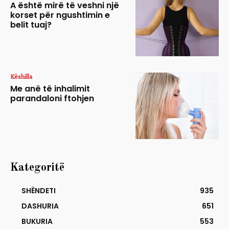
A është mirë të veshni një
korset për ngushtimin e
belit tuaj?
Këshilla
Me anë të inhalimit
parandaloni ftohjen
Kategoritë
SHËNDETI
935
DASHURIA
651
BUKURIA
553