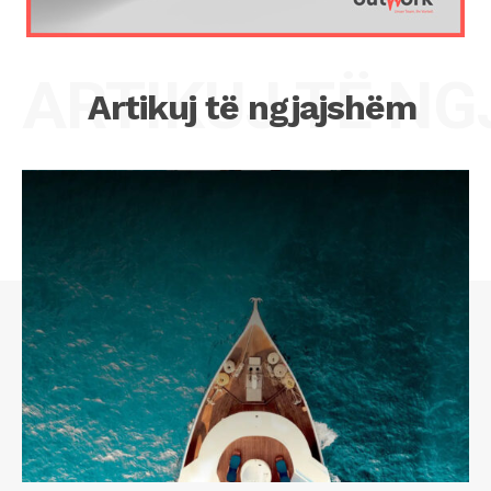
ARTIKUJ TË N
Artikuj të ngjajshëm