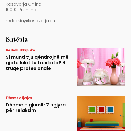
Kosovarja Online
10000 Prishtina
redaksia@kosovarja.ch
Shtëpia
Këshilla shtepiake
Si mund t’ju qëndrojnë më
gjatë lulet të freskëta? 6
truqe profesionale
Dhoma e fjetjes
Dhoma e gjumit: 7 ngjyra
për relaksim