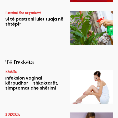
Pastrimi dhe organizimi
Si të pastroni lulet tuaja në
shtëpi?
Të freskëta
Këshilla
Infeksion vaginal
kërpudhor – shkaktarët,
simptomat dhe shërimi
BUKURIA