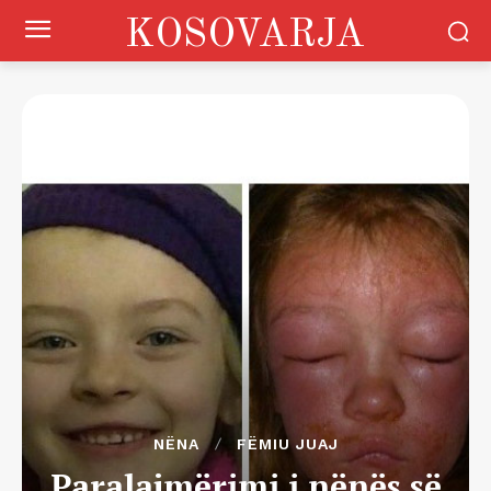
KOSOVARJA
NËNA
FËMIU JUAJ
Paralajmërimi i nënës së