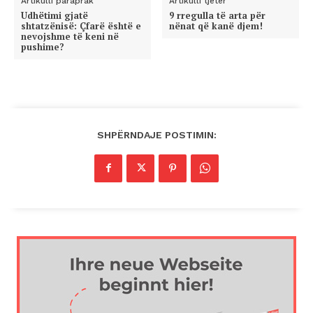
Artikulli paraprak
Artikulli tjetër
Udhëtimi gjatë
9 rregulla të arta për
shtatzënisë: Çfarë është e
nënat që kanë djem!
nevojshme të keni në
pushime?
SHPËRNDAJE POSTIMIN: