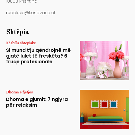
10000 Prishtina
redaksia@kosovarja.ch
Shtëpia
Këshilla shtepiake
Si mund t’ju qëndrojnë më
gjatë lulet të freskëta? 6
truqe profesionale
Dhoma e fjetjes
Dhoma e gjumit: 7 ngjyra
për relaksim