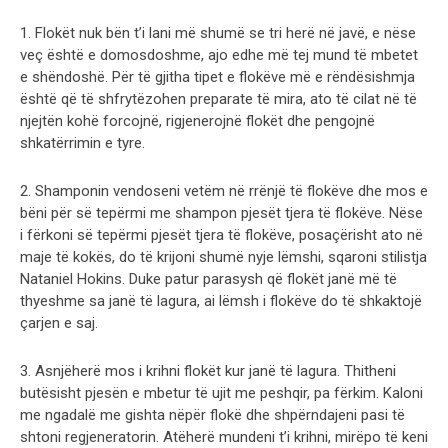
1. Flokët nuk bën t’i lani më shumë se tri herë në javë, e nëse
veç është e domosdoshme, ajo edhe më tej mund të mbetet
e shëndoshë. Për të gjitha tipet e flokëve më e rëndësishmja
është që të shfrytëzohen preparate të mira, ato të cilat në të
njejtën kohë forcojnë, rigjenerojnë flokët dhe pengojnë
shkatërrimin e tyre.
2. Shamponin vendoseni vetëm në rrënjë të flokëve dhe mos e
bëni për së tepërmi me shampon pjesët tjera të flokëve. Nëse
i fërkoni së tepërmi pjesët tjera të flokëve, posaçërisht ato në
maje të kokës, do të krijoni shumë nyje lëmshi, sqaroni stilistja
Nataniel Hokins. Duke patur parasysh që flokët janë më të
thyeshme sa janë të lagura, ai lëmsh i flokëve do të shkaktojë
çarjen e saj.
3. Asnjëherë mos i krihni flokët kur janë të lagura. Thitheni
butësisht pjesën e mbetur të ujit me peshqir, pa fërkim. Kaloni
me ngadalë me gishta nëpër flokë dhe shpërndajeni pasi të
shtoni regjeneratorin. Atëherë mundeni t’i krihni, mirëpo të keni