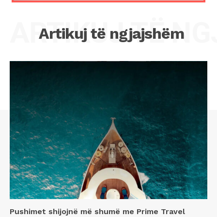
ARTIKUJ TË N
Artikuj të ngjajshëm
Pushimet shijojnë më shumë me Prime Travel