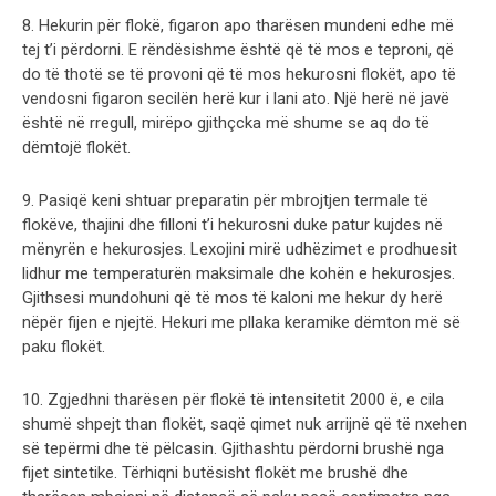
8. Hekurin për flokë, figaron apo tharësen mundeni edhe më
tej t’i përdorni. E rëndësishme është që të mos e teproni, që
do të thotë se të provoni që të mos hekurosni flokët, apo të
vendosni figaron secilën herë kur i lani ato. Një herë në javë
është në rregull, mirëpo gjithçcka më shume se aq do të
dëmtojë flokët.
9. Pasiqë keni shtuar preparatin për mbrojtjen termale të
flokëve, thajini dhe filloni t’i hekurosni duke patur kujdes në
mënyrën e hekurosjes. Lexojini mirë udhëzimet e prodhuesit
lidhur me temperaturën maksimale dhe kohën e hekurosjes.
Gjithsesi mundohuni që të mos të kaloni me hekur dy herë
nëpër fijen e njejtë. Hekuri me pllaka keramike dëmton më së
paku flokët.
10. Zgjedhni tharësen për flokë të intensitetit 2000 ë, e cila
shumë shpejt than flokët, saqë qimet nuk arrijnë që të nxehen
së tepërmi dhe të pëlcasin. Gjithashtu përdorni brushë nga
fijet sintetike. Tërhiqni butësisht flokët me brushë dhe