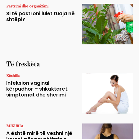
Pastrimi dhe organizimi
Si të pastroni lulet tuaja në
shtëpi?
Të freskëta
Këshilla
Infeksion vaginal
kërpudhor – shkaktarët,
simptomat dhe shërimi
BUKURIA
A është mirë të veshni një