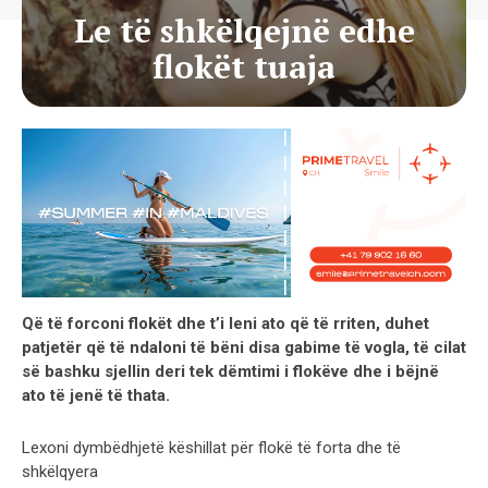
Le të shkëlqejnë edhe
flokët tuaja
Që të forconi flokët dhe t’i leni ato që të rriten, duhet
patjetër që të ndaloni të bëni disa gabime të vogla, të cilat
së bashku sjellin deri tek dëmtimi i flokëve dhe i bëjnë
ato të jenë të thata.
Lexoni dymbëdhjetë këshillat për flokë të forta dhe të
shkëlqyera