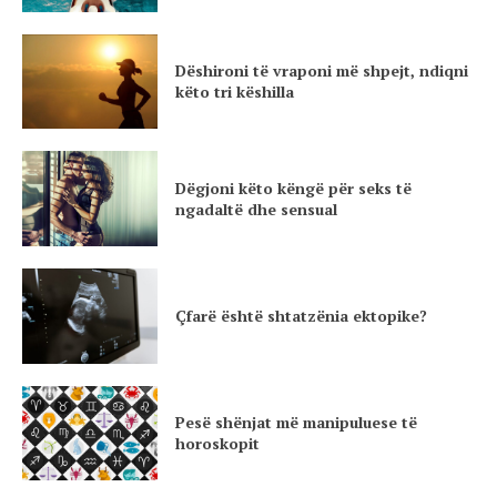
Dëshironi të vraponi më shpejt, ndiqni
këto tri këshilla
Dëgjoni këto këngë për seks të
ngadaltë dhe sensual
Çfarë është shtatzënia ektopike?
Pesë shënjat më manipuluese të
horoskopit