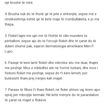
një brushë të mirë.
4. Brusha nuk do të thotë që të jetë e shtrenjtë, sepse më e
rëndësishmja është që të ketë maje të rrumbullakëta, e jo me
thepa.
5. Flokët lajini me ujin më të ftohtë të cilin mundeni ta
përballoni, sepse ajo do të forcojë flokët dhe të çarat do të
duken shumë pak, sqaron dermatologia amerikane Meri P.
Lupo.
6. Pasiqë të keni lartë flokët dhe stërvitur ato me duar, thajini
me peshqir. Mos e mbledhni atë në formë turbani, dhe mos i
fërkoni flokët me peshqir, sepse do t’i bëni lëmsh, por
butësisht thani prej rrënjës kah majat.
7. Parase të filloni t’i thani flokët, në flokë shtoni vaj, krem apo
sprej për mbrojtje termale. Në këtë mënyrë do të parandaloni
të çarat në majet e flokëve