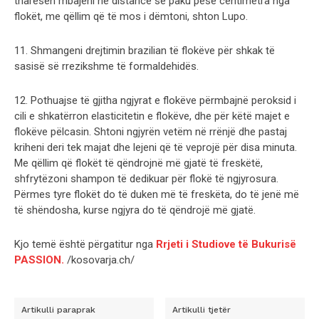
tharësen mbajeni në distancë së paku pesë centimetra nga
flokët, me qëllim që të mos i dëmtoni, shton Lupo.
11. Shmangeni drejtimin brazilian të flokëve për shkak të
sasisë së rrezikshme të formaldehidës.
12. Pothuajse të gjitha ngjyrat e flokëve përmbajnë peroksid i
cili e shkatërron elasticitetin e flokëve, dhe për këtë majet e
flokëve pëlcasin. Shtoni ngjyrën vetëm në rrënjë dhe pastaj
kriheni deri tek majat dhe lejeni që të veprojë për disa minuta.
Me qëllim që flokët të qëndrojnë më gjatë të freskëtë,
shfrytëzoni shampon të dedikuar për flokë të ngjyrosura.
Përmes tyre flokët do të duken më të freskëta, do të jenë më
të shëndosha, kurse ngjyra do të qëndrojë më gjatë.
Kjo temë është përgatitur nga
Rrjeti i Studiove të Bukurisë
PASSION.
/kosovarja.ch/
Artikulli paraprak
Artikulli tjetër