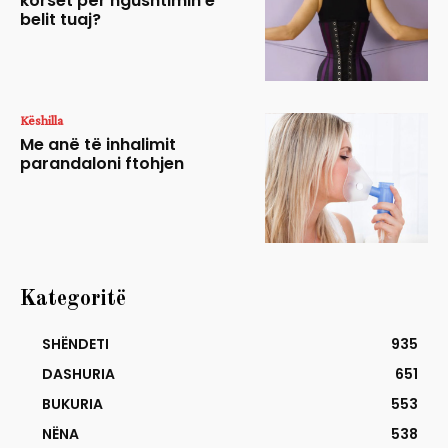
korset për ngushtimin e
belit tuaj?
Këshilla
Me anë të inhalimit
parandaloni ftohjen
Kategoritë
SHËNDETI
935
DASHURIA
651
BUKURIA
553
NËNA
538