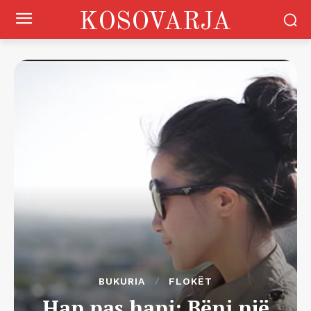
KOSOVARJA
BUKURIA
FLOKËT
Hap pas hapi: Bëni një