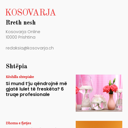
KOSOVARJA
Rreth nesh
Kosovarja Online
10000 Prishtina
redaksia@kosovarja.ch
Shtëpia
Këshilla shtepiake
Si mund t’ju qëndrojnë më
gjatë lulet të freskëta? 6
truqe profesionale
Dhoma e fjetjes