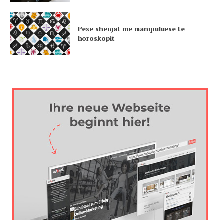
Pesë shënjat më manipuluese të
horoskopit