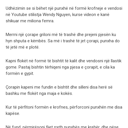
Udhëzimin se si bëhet një punxhë në formë krofneje e vendosi
në Youtube stilistja Wendy Nguyen, kurse videon e kanë
shikuar me miliona femra.
Merrni një çorape griloni më të trashë dhe prejeni pjesën ku
hyn shputa e këmbës. Sa më i trashë të jet çorapi, punxha do
të jetë më e plotë.
Kapni flokët në formë të bishtit të kalit dhe vendosni një llastik
gome. Pastaj bishtin tërhiqeni nga pjesa e çorapit, e cila ka
formën e gypit.
Çorapin kapeni me fundin e bishtit dhe silleni disa herë së
bashku me flokët nga maja e kokës.
Kur të përfitoni formën e krofnes, përforconi punxhën me disa
kapëse.
Në fund, përmirësoni fijet rreth punxhës me krehër, dhe nëse