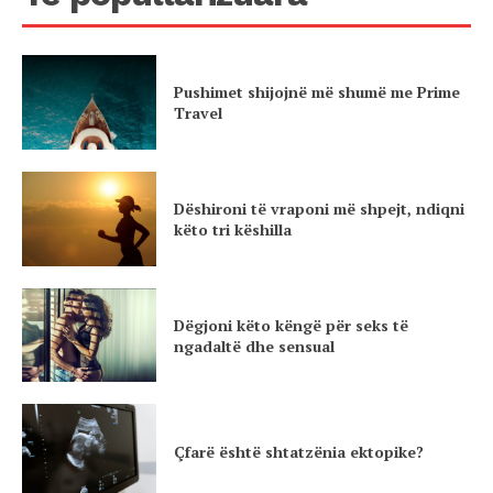
Pushimet shijojnë më shumë me Prime
Travel
Dëshironi të vraponi më shpejt, ndiqni
këto tri këshilla
Dëgjoni këto këngë për seks të
ngadaltë dhe sensual
Çfarë është shtatzënia ektopike?