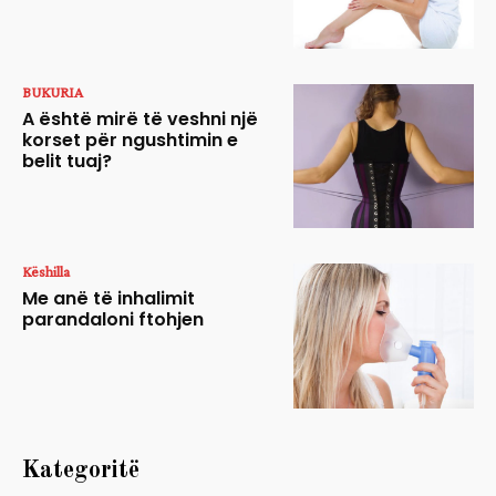
BUKURIA
A është mirë të veshni një
korset për ngushtimin e
belit tuaj?
Këshilla
Me anë të inhalimit
parandaloni ftohjen
Kategoritë