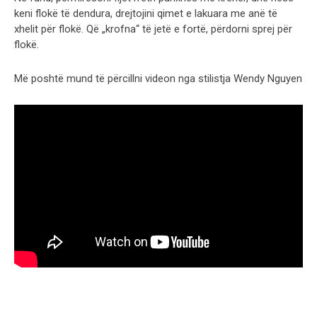
keni flokë të dendura, drejtojini qimet e lakuara me anë të
xhelit për flokë. Që „krofna“ të jetë e fortë, përdorni sprej për
flokë.
Më poshtë mund të përcillni videon nga stilistja Wendy Nguyen