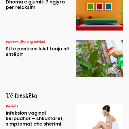
Dhoma e gjumit: 7 ngjyra
për relaksim
Pastrimi dhe organizimi
Si të pastroni lulet tuaja në
shtëpi?
Të freskëta
Këshilla
Infeksion vaginal
kërpudhor – shkaktarët,
simptomat dhe shërimi