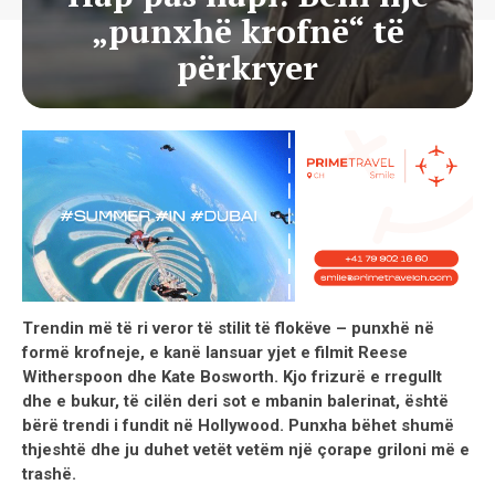
„punxhë krofnë“ të
përkryer
Trendin më të ri veror të stilit të flokëve – punxhë në
formë krofneje, e kanë lansuar yjet e filmit Reese
Witherspoon dhe Kate Bosworth. Kjo frizurë e rregullt
dhe e bukur, të cilën deri sot e mbanin balerinat, është
bërë trendi i fundit në Hollywood. Punxha bëhet shumë
thjeshtë dhe ju duhet vetët vetëm një çorape griloni më e
trashë.