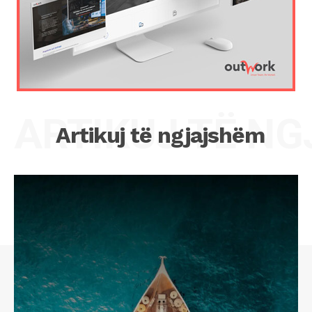
ARTIKUJ TË N
Artikuj të ngjajshëm