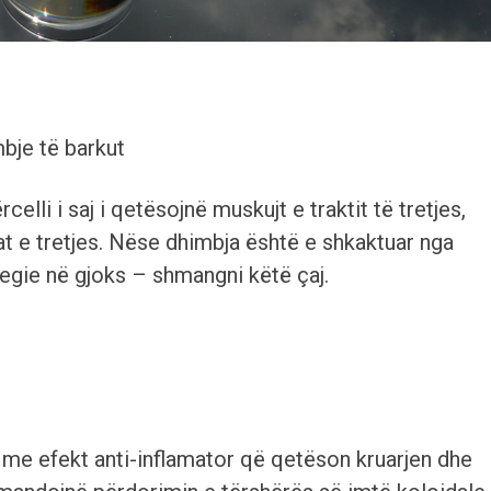
mbje të barkut
celli i saj i qetësojnë muskujt e traktit të tretjes,
t e tretjes. Nëse dhimbja është e shkaktuar nga
djegie në gjoks – shmangni këtë çaj.
 me efekt anti-inflamator që qetëson kruarjen dhe