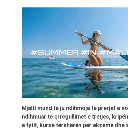
Mjalti mund të ju ndihmojë te prerjet e vo
ndihmuar te çrregullimet e tretjes, krip
e fytit, kurse tërshërën për ekzemë dhe 