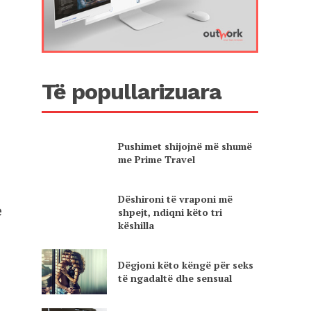
Të popullarizuara
Pushimet shijojnë më shumë
me Prime Travel
Dëshironi të vraponi më
e
shpejt, ndiqni këto tri
këshilla
Dëgjoni këto këngë për seks
të ngadaltë dhe sensual