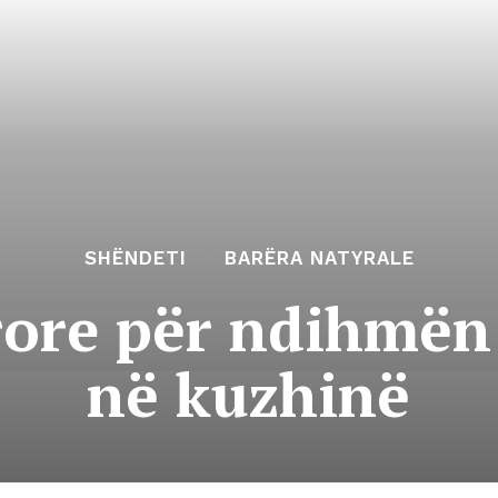
SHËNDETI
BARËRA NATYRALE
rore për ndihmën 
në kuzhinë