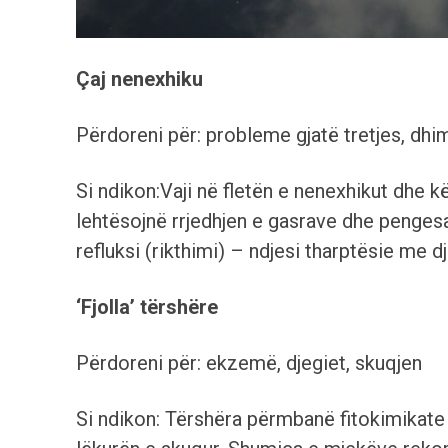
Çaj nenexhiku
Përdoreni për: probleme gjatë tretjes, dhi
Si ndikon:Vaji në fletën e nenexhikut dhe kër
lehtësojnë rrjedhjen e gasrave dhe pengesa
refluksi (rikthimi) – ndjesi tharptësie me 
‘Fjolla’ tërshëre
Përdoreni për: ekzemë, djegiet, skuqjen
Si ndikon: Tërshëra përmbanë fitokimikate