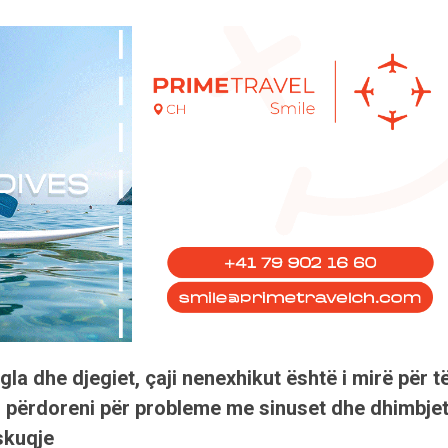
gla dhe djegiet, çaji nenexhikut është i mirë për t
ën përdoreni për probleme me sinuset dhe dhimbje
skuqje