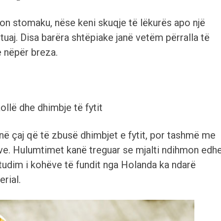
don stomaku, nëse keni skuqje të lëkurës apo një
tuaj. Disa barëra shtëpiake janë vetëm përralla të
e nëpër breza.
ollë dhe dhimbje të fytit
 në çaj që të zbusë dhimbjet e fytit, por tashmë me
ve. Hulumtimet kanë treguar se mjalti ndihmon edh
studim i kohëve të fundit nga Holanda ka ndarë
erial.