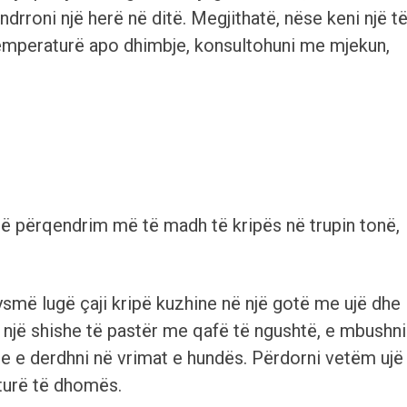
drroni një herë në ditë. Megjithatë, nëse keni një t
temperaturë apo dhimbje, konsultohuni me mjekun,
një përqendrim më të madh të kripës në trupin tonë,
gjysmë lugë çaji kripë kuzhine në një gotë me ujë dhe
ni një shishe të pastër me qafë të ngushtë, e mbushni
he e derdhni në vrimat e hundës. Përdorni vetëm ujë
aturë të dhomës.