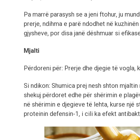
Pa marrë parasysh se a jeni ftohur, ju mun
prerje, ndihma e parë ndodhet në kuzhinën 
gjysheve, por disa janë dëshmuar si efikas
Mjalti
Përdoreni për: Prerje dhe djegie të vogla, k
Si ndikon: Shumica prej nesh shton mjaltin
shekuj përdoret edhe për shërimin e plagë
në shërimin e djegieve të lehta, kurse një 
proteinin defensin-1, i cili ka efekt antibakt