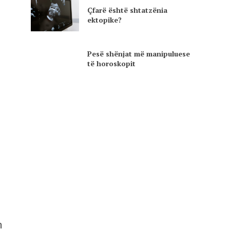
Çfarë është shtatzënia
ektopike?
Pesë shënjat më manipuluese
të horoskopit
n