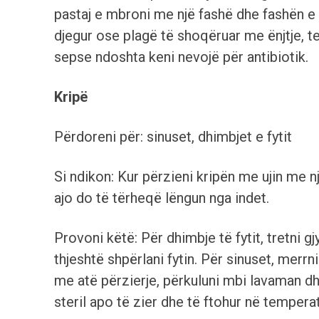
pastaj e mbroni me një fashë dhe fashën e n
djegur ose plagë të shoqëruar me ënjtje, 
sepse ndoshta keni nevojë për antibiotik.
Kripë
Përdoreni për: sinuset, dhimbjet e fytit
Si ndikon: Kur përzieni kripën me ujin me 
ajo do të tërheqë lëngun nga indet.
Provoni këtë: Për dhimbje të fytit, tretni 
thjeshtë shpërlani fytin. Për sinuset, merr
me atë përzierje, përkuluni mbi lavaman d
steril apo të zier dhe të ftohur në temper