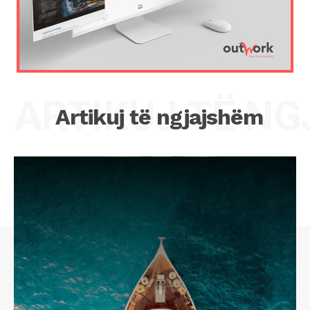
ARTIKUJ TË N
Artikuj të ngjajshëm