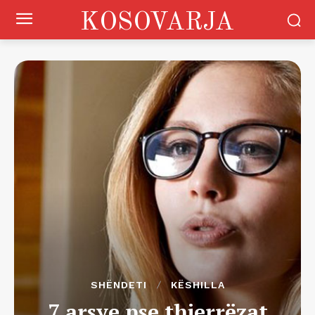
KOSOVARJA
SHËNDETI
KËSHILLA
7 arsye pse thjerrëzat