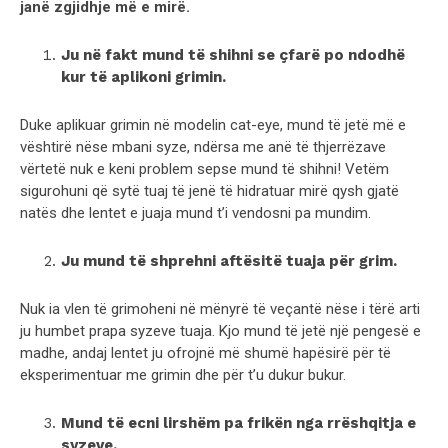
janë zgjidhje më e mirë.
Ju në fakt mund të shihni se çfarë po ndodhë
kur të aplikoni grimin.
Duke aplikuar grimin në modelin cat-eye, mund të jetë më e
vështirë nëse mbani syze, ndërsa me anë të thjerrëzave
vërtetë nuk e keni problem sepse mund të shihni! Vetëm
sigurohuni që sytë tuaj të jenë të hidratuar mirë qysh gjatë
natës dhe lentet e juaja mund t’i vendosni pa mundim.
Ju mund të shprehni aftësitë tuaja për grim.
Nuk ia vlen të grimoheni në mënyrë të veçantë nëse i tërë arti
ju humbet prapa syzeve tuaja. Kjo mund të jetë një pengesë e
madhe, andaj lentet ju ofrojnë më shumë hapësirë për të
eksperimentuar me grimin dhe për t’u dukur bukur.
Mund të ecni lirshëm pa frikën nga rrëshqitja e
syzeve.