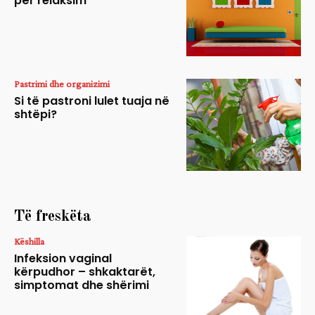
për relaksim
Pastrimi dhe organizimi
Si të pastroni lulet tuaja në
shtëpi?
Të freskëta
Këshilla
Infeksion vaginal
kërpudhor – shkaktarët,
simptomat dhe shërimi