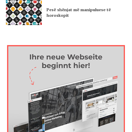
Pesë shënjat më manipuluese të
horoskopit