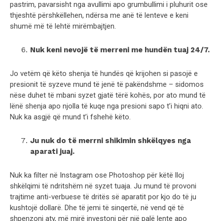
pastrim, pavarsisht nga avullimi apo grumbullimi i pluhurit ose
thjeshtë përshkëllehen, ndërsa me anë të lenteve e keni
shumë më të lehtë mirëmbajtjen.
Nuk keni nevojë të merreni me hundën tuaj 24/7.
Jo vetëm që këto shenja të hundës që krijohen si pasojë e
presionit të syzeve mund të jenë të pakëndshme – sidomos
nëse duhet të mbani syzet gjatë tërë kohës, por ato mund të
lënë shenja apo njolla të kuqe nga presioni sapo t’i hiqni ato.
Nuk ka asgjë që mund t’i fshehë këto.
Ju nuk do të merrni shikimin shkëlqyes nga
aparati juaj.
Nuk ka filter në Instagram ose Photoshop për këtë lloj
shkëlqimi të ndritshëm në syzet tuaja. Ju mund të provoni
trajtime anti-verbuese të dritës së aparatit por kjo do të ju
kushtojë dollarë. Dhe të jemi të sinqertë, në vend që të
shpenzoni aty, më mirë investoni për një palë lente apo