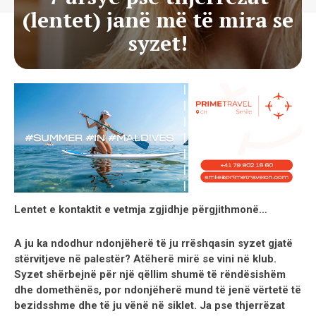
(lentet) janë më të mira se
syzet!
Lentet e kontaktit e vetmja zgjidhje përgjithmonë…
A ju ka ndodhur ndonjëherë të ju rrëshqasin syzet gjatë
stërvitjeve në palestër? Atëherë mirë se vini në klub.
Syzet shërbejnë për një qëllim shumë të rëndësishëm
dhe domethënës, por ndonjëherë mund të jenë vërtetë të
bezidsshme dhe të ju vënë në siklet. Ja pse thjerrëzat