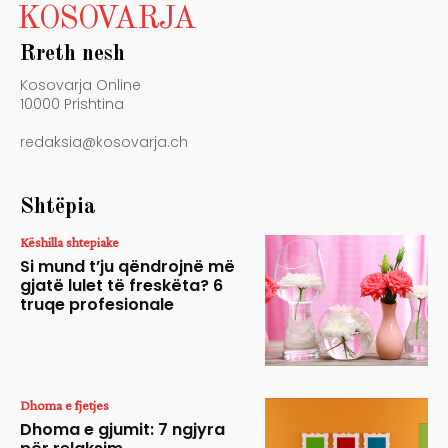
KOSOVARJA
Rreth nesh
Kosovarja Online
10000 Prishtina
redaksia@kosovarja.ch
Shtëpia
Këshilla shtepiake
Si mund t’ju qëndrojnë më
gjatë lulet të freskëta? 6
truqe profesionale
Dhoma e fjetjes
Dhoma e gjumit: 7 ngjyra