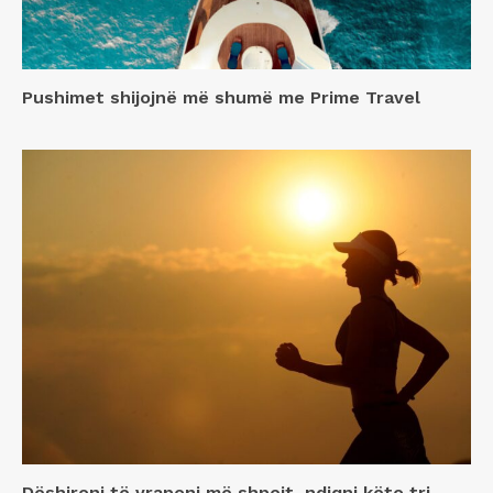
Pushimet shijojnë më shumë me Prime Travel
Dëshironi të vraponi më shpejt, ndiqni këto tri