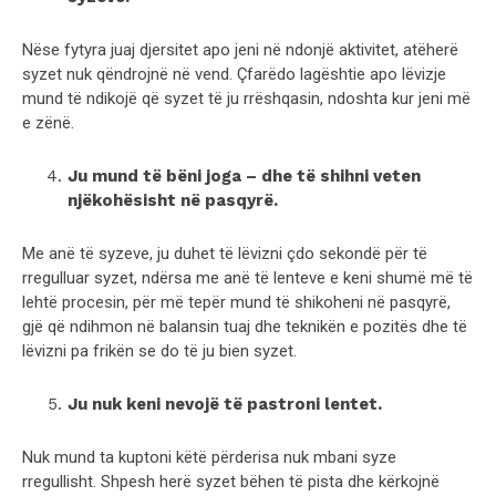
Nëse fytyra juaj djersitet apo jeni në ndonjë aktivitet, atëherë
syzet nuk qëndrojnë në vend. Çfarëdo lagështie apo lëvizje
mund të ndikojë që syzet të ju rrëshqasin, ndoshta kur jeni më
e zënë.
Ju mund të bëni joga – dhe të shihni veten
njëkohësisht në pasqyrë.
Me anë të syzeve, ju duhet të lëvizni çdo sekondë për të
rregulluar syzet, ndërsa me anë të lenteve e keni shumë më të
lehtë procesin, për më tepër mund të shikoheni në pasqyrë,
gjë që ndihmon në balansin tuaj dhe teknikën e pozitës dhe të
lëvizni pa frikën se do të ju bien syzet.
Ju nuk keni nevojë të pastroni lentet.
Nuk mund ta kuptoni këtë përderisa nuk mbani syze
rregullisht. Shpesh herë syzet bëhen të pista dhe kërkojnë