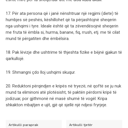
17. Për ata persona që i janë nënshtruar një regjimi (diete) të
humbjes së peshës, këshillohet që ta përjashtojnë sheqerin
nga ushqimi i tyre. Ideale është që ta zëvendësojnë sheqerin
me fruta të ëmbla si, hurma, banane, fiq, rrush, etj. me të cilat
mund të përgatiten dhe ëmbëlsira.
18. Pak lëvizje dhe ushtrime të thjeshta fizike e bëjnë gjakun të
qarkullojë.
19. Shmangni çdo lloj ushqimi skuqur.
20. Reduktoni përqindjen e kripës në tryezë; në qoftë se ju nuk
mund ta eliminoni atë plotësisht, të paktën përdorni kripë të
jodizuar, por gjithmonë në masë shumë të vogël. Kripa
shkakton mbajtjen e ujit, gjë që sjellë një ndjesi fryrjeje.
Artikulli paraprak
Artikulli tjetër