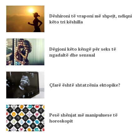
Dëshironi të vraponi më shpejt, ndiqni
këto tri këshilla
Dëgjoni këto këngë për seks të
ngadaltë dhe sensual
Çfarë është shtatzënia ektopike?
Pesë shënjat më manipuluese të
horoskopit