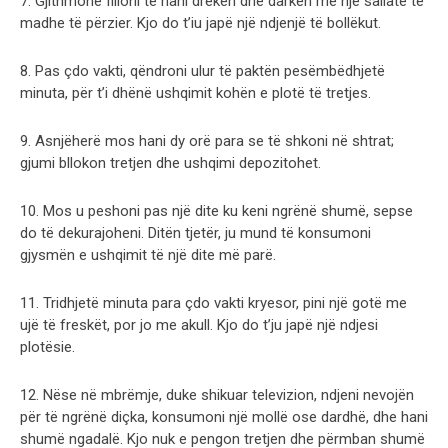
7. Gjithmonë filloni të hani drekën dhe darkën me një sallatë të
madhe të përzier. Kjo do t’iu japë një ndjenjë të bollëkut.
8. Pas çdo vakti, qëndroni ulur të paktën pesëmbëdhjetë
minuta, për t’i dhënë ushqimit kohën e plotë të tretjes.
9. Asnjëherë mos hani dy orë para se të shkoni në shtrat;
gjumi bllokon tretjen dhe ushqimi depozitohet.
10. Mos u peshoni pas një dite ku keni ngrënë shumë, sepse
do të dekurajoheni. Ditën tjetër, ju mund të konsumoni
gjysmën e ushqimit të një dite më parë.
11. Tridhjetë minuta para çdo vakti kryesor, pini një gotë me
ujë të freskët, por jo me akull. Kjo do t’ju japë një ndjesi
plotësie.
12. Nëse në mbrëmje, duke shikuar televizion, ndjeni nevojën
për të ngrënë diçka, konsumoni një mollë ose dardhë, dhe hani
shumë ngadalë. Kjo nuk e pengon tretjen dhe përmban shumë