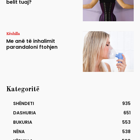
belit tuaj?
Këshilla
Me anë të inhalimit
parandaloni ftohjen
Kategoritë
SHËNDETI
935
DASHURIA
651
BUKURIA
553
NËNA
538