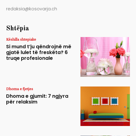
redaksia@kosovarja.ch
Shtëpia
Këshilla shtepiake
Si mund t’ju qëndrojnë më
gjatë lulet të freskëta? 6
truqe profesionale
Dhoma e fjetjes
Dhoma e gjumit: 7 ngjyra
për relaksim