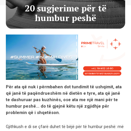
20 sugjerime për të
humbur peshë
Për ata që nuk i përmbahen dot tundimit të ushqimit, ata
që janë të paqëndrueshëm në dietën e tyre, ata që janë
te dashuruar pas kuzhinës, ose ata me një mani për te
humbur peshë… do të gjejnë këtu një zgjidhje për
problemin që i shqetëson.
Gjithkush e di se çfarë duhet të bëjë për të humbur peshë: më