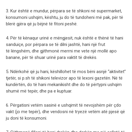
3. Kur është e mundur, përpara se të shkoni në supermarket,
konsumoni ushqim, kështu, ju do të tundoheni më pak, për të
blerë gjëra që ju bëjnë të fitoni peshë.
4. Për të kënaqur urinë e mëngjesit, nuk është e thënë të hani
sanduiçe, por përpara se të dilni jashtë, hani një frut
të lëngshëm, dhe gjithmonë merrni me vete një mollë apo
banane, për të shuar urinë para vaktit të drekës.
5. Ndërkohë që ju hani, këshillohet të mos bëni asnjë “aktivitet”
tjetër, si p.sh të shikoni televizor apo të lexoni gazetën. Në të
kundërtën, do të hani mekanikisht dhe do të përtypni ushqim
shumë më tepër, dhe pa e kuptuar.
6. Përgatisni vetëm sasinë e ushqimit të nevojshëm për çdo
vakt (jo me tepër), dhe vendosni në tryezë vetëm atë pjesë që
ju doni të konsumoni.