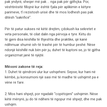
pak yndyrë, sheqer më pak … nga pak për gjithçka. Por,
vështirësitë fillojnë kur është fjala për aplikimin e këtyre
parimeve, t’i rezistosh urisë dhe të mos lodhesh pas pak
ditësh “sakrificë”.
Për të patur sukses në këtë drejtim, çdokush ka sekretet e
veta personale, të cilat dalin nga përvoja e tyre. Këtu do
të gjeni disa këshilla të thjeshta dhe praktike, që kanë
ndihmuar shumë ish-të trashë për të humbur peshë. Nëse
ndonjë këshillë nuk bën për ju, duhet të kuptoni se, jo të gjitha
organizmat janë të njëjtë.
Mësoni zakone të reja:
1. Duhet të qëndroni ulur kur ushqeheni. Sepse, kur hani në
këmbë, ju konsumoni një sasi më të madhe të ushqimit pa e
vëne re fare.
2. Mos hani shpejt, por ngadalë “copëtojeni” ushqimin. Nëse
këtë mënyrë, ju do të ndiheni të ngopur më shpejt, dhe me pak
ushqim.