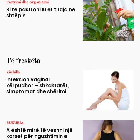
Pastrimi dhe organizimi
Si të pastroni lulet tuaja në
shtëpi?
Të freskëta
Këshilla
Infeksion vaginal
kërpudhor – shkaktarët,
simptomat dhe shërimi
BUKURIA
A është mirë të veshni një
korset për ngushtimin e