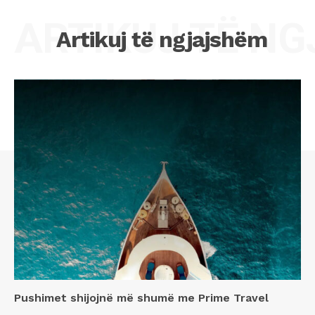
ARTIKUJ TË N
Artikuj të ngjajshëm
Pushimet shijojnë më shumë me Prime Travel