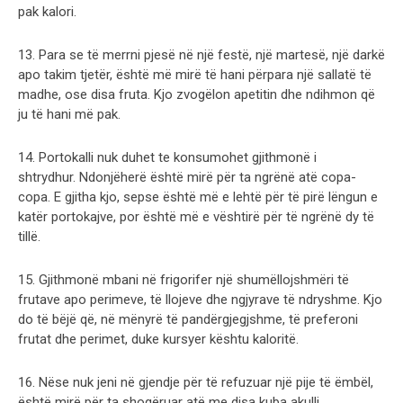
pak kalori.
13. Para se të merrni pjesë në një festë, një martesë, një darkë
apo takim tjetër, është më mirë të hani përpara një sallatë të
madhe, ose disa fruta. Kjo zvogëlon apetitin dhe ndihmon që
ju të hani më pak.
14. Portokalli nuk duhet te konsumohet gjithmonë i
shtrydhur. Ndonjëherë është mirë për ta ngrënë atë copa-
copa. E gjitha kjo, sepse është më e lehtë për të pirë lëngun e
katër portokajve, por është më e vështirë për të ngrënë dy të
tillë.
15. Gjithmonë mbani në frigorifer një shumëllojshmëri të
frutave apo perimeve, të llojeve dhe ngjyrave të ndryshme. Kjo
do të bëjë që, në mënyrë të pandërgjegjshme, të preferoni
frutat dhe perimet, duke kursyer kështu kaloritë.
16. Nëse nuk jeni në gjendje për të refuzuar një pije të ëmbël,
është mirë për ta shoqëruar atë me disa kuba akulli.