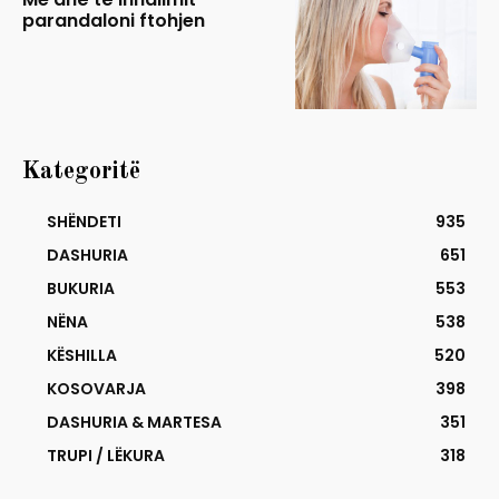
parandaloni ftohjen
Kategoritë
SHËNDETI
935
DASHURIA
651
BUKURIA
553
NËNA
538
KËSHILLA
520
KOSOVARJA
398
DASHURIA & MARTESA
351
TRUPI / LËKURA
318