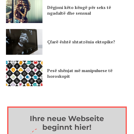
Dëgjoni këto këngë për seks të
ngadaltë dhe sensual
Çfarë është shtatzënia ektopike?
Pesë shënjat më manipuluese të
horoskopit