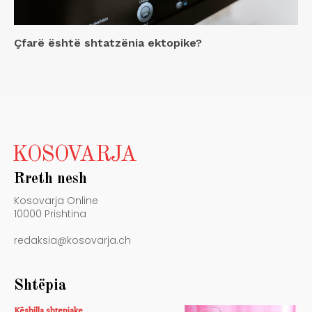
Çfarë është shtatzënia ektopike?
KOSOVARJA
Rreth nesh
Kosovarja Online
10000 Prishtina
redaksia@kosovarja.ch
Shtëpia
Këshilla shtepiake