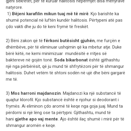
gjeni sekretet, për të kuruar halitosis nëpërmjet disa mënyrave
natyrore.
1)
Bëjeni karafilin mikun tuaj më të mirë
. Kjo barishte ka
shumë potencial në luftën kundër halitosis. Përtypeni atë pas
çdo vakti dhe ju do të keni frymë të freskët.
2) Bëni zakon që të
fërkoni butësisht gjuhën
, me furçën e
dhëmbëve, për të eliminuar ushqimin që ka mbetur atje. Duke
bërë këtë, ne kemi minimizuar mundësitë e rritjes së
baktereve në gojën tonë.
Soda bikarbonat
është gjithashtu
një nga përbërësit, që ju mund të shfrytëzoni për të shmangur
halitosis. Duhet vetëm të shtoni sodën në ujë dhe bëni gargarë
me të.
3)
Mos harroni majdanozin
. Majdanozi ka një substancë të
quajtur klorofil. Kjo substancë është e njohur si deodorant i
frymës. Ai eliminon çdo aromë të keqe nga goja juaj. Mund ta
përdorni si një lëng ose ta përtypni. Gjithashtu, mund të
hani
gjethe
​apo vaj ​
mente
. Ajo është ilaç shumë i mirë për të
shmangur aromën e keqe.