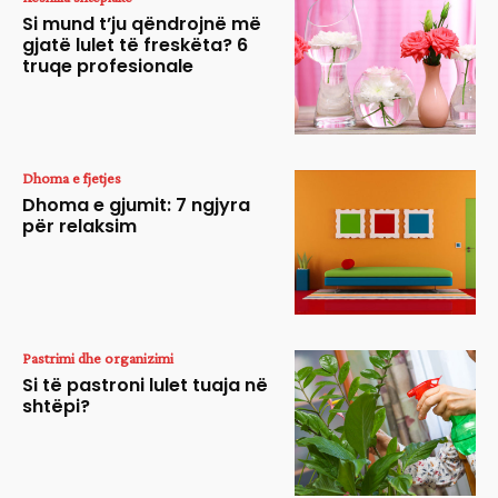
Si mund t’ju qëndrojnë më
gjatë lulet të freskëta? 6
truqe profesionale
Dhoma e fjetjes
Dhoma e gjumit: 7 ngjyra
për relaksim
Pastrimi dhe organizimi
Si të pastroni lulet tuaja në
shtëpi?