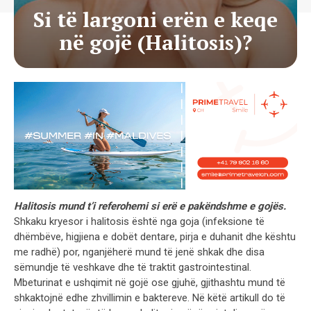
Si të largoni erën e keqe
në gojë (Halitosis)?
Halitosis mund t’i referohemi si erë e pakëndshme e gojës.
Shkaku kryesor i halitosis është nga goja (infeksione të
dhëmbëve, higjiena e dobët dentare, pirja e duhanit dhe kështu
me radhë) por, nganjëherë mund të jenë shkak dhe disa
sëmundje të veshkave dhe të traktit gastrointestinal.
Mbeturinat e ushqimit në gojë ose gjuhë, gjithashtu mund të
shkaktojnë edhe zhvillimin e baktereve. Në këtë artikull do të