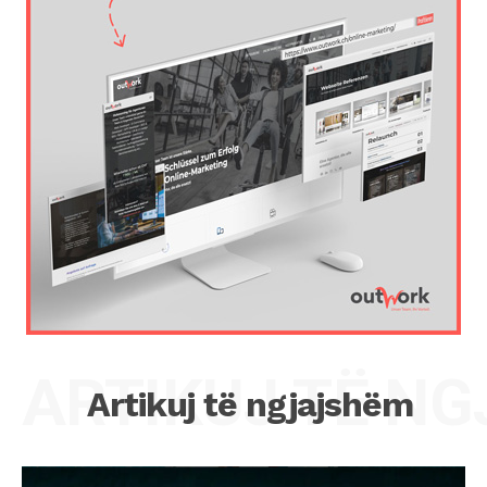
ARTIKUJ TË N
Artikuj të ngjajshëm