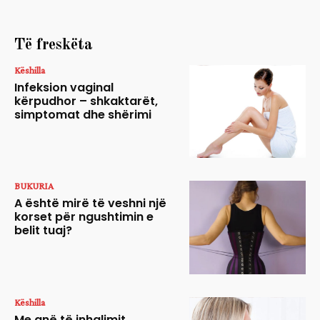
Të freskëta
Këshilla
Infeksion vaginal
kërpudhor – shkaktarët,
simptomat dhe shërimi
BUKURIA
A është mirë të veshni një
korset për ngushtimin e
belit tuaj?
Këshilla
Me anë të inhalimit