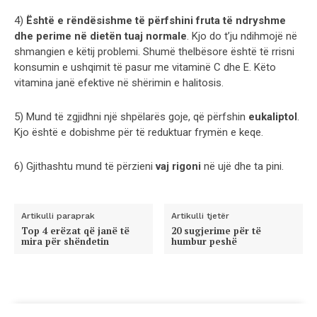
4)
Ё
shtë e rëndësishme të përfshini fruta të ndryshme
dhe perime në dietën tuaj normale
. Kjo do t’ju ndihmojë në
shmangien e këtij problemi. Shumë thelbësore është të rrisni
konsumin e ushqimit të pasur me vitaminë C dhe E. Këto
vitamina janë efektive në shërimin e halitosis.
5) Mund të zgjidhni një shpëlarës goje, që përfshin
eukaliptol
.
Kjo është e dobishme për të reduktuar frymën e keqe.
6) Gjithashtu mund të përzieni
vaj rigoni
në ujë dhe ta pini.
Artikulli paraprak
Artikulli tjetër
Top 4 erëzat që janë të
20 sugjerime për të
mira për shëndetin
humbur peshë