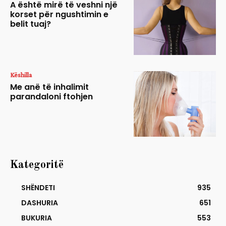
A është mirë të veshni një
korset për ngushtimin e
belit tuaj?
Këshilla
Me anë të inhalimit
parandaloni ftohjen
Kategoritë
SHËNDETI
935
DASHURIA
651
BUKURIA
553