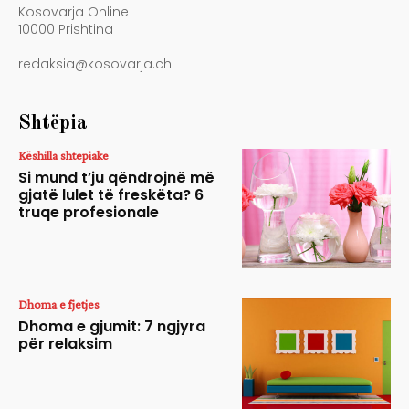
Kosovarja Online
10000 Prishtina
redaksia@kosovarja.ch
Shtëpia
Këshilla shtepiake
Si mund t’ju qëndrojnë më
gjatë lulet të freskëta? 6
truqe profesionale
Dhoma e fjetjes
Dhoma e gjumit: 7 ngjyra
për relaksim