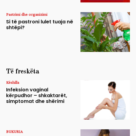
Pastrimi dhe organizimi
Si të pastroni lulet tuaja në
shtëpi?
Të freskëta
Këshilla
Infeksion vaginal
kërpudhor – shkaktarët,
simptomat dhe shërimi
BUKURIA