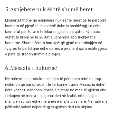
5.Asnjëherë nuk është shumë heret
Ekspertët thonë që asnjëherë nuk është heret që të përdorni
kremëra në pjesë të dekoltesë duke ia bashkëngjitur edhe
kremërat për forcim të lëkurës pjesës së qafës. Gjithsesi
duhet të filloni në të 20-tat e vonshme apo tridhjetat e
hershme. Shumë femra harrojnë që gjatë mirëmbajtjes së
fytyrës të përfshijnë edhe qafën, e pikërisht qafa është pjesa
e parë që tregon fillimin e plakjes.
6.Masazhi i bukurisë
Në mënyrë që produktet e larjes të përhapen mirë në trup,
ndihmon që paraprakisht të fërkojmë trupin. Masazha duhet
bërë kështu: Vendosni dorën e djathtë në mes të gjoksit dhe
fërkojeni në mënyrë diagonal deri në krahë, në të njëjtën
mënyrë veproni edhe me anën e majtë disa herë. Në fund me
pëllëmbë kaloni nëpër të gjith gjoksin deri tek shpina.