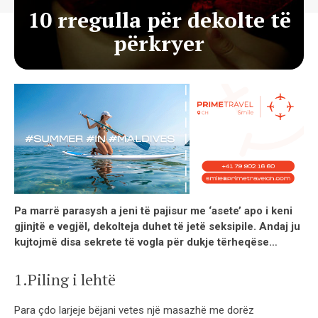
10 rregulla për dekolte të
përkryer
Pa marrë parasysh a jeni të pajisur me ‘asete’ apo i keni
gjinjtë e vegjël, dekolteja duhet të jetë seksipile. Andaj ju
kujtojmë disa sekrete të vogla për dukje tërheqëse…
1.Piling i lehtë
Para çdo larjeje bëjani vetes një masazhë me dorëz