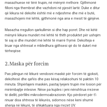
masazhuese në tërë trupin, në mënyrë rrethore. Gjithmonë
filloni nga thembrat dhe vazhdoni në pjesët lartë. Duke e ditur
që lëkura në dekolte është më e ndjeshme dhe më e butë,
masazhojeni më lehtë, gjithmonë nga ana e mesit të gjinjëve.
Masazha rregullon qarkullimin si dhe hap poret. Dhe në këtë
mënyrë lëkura mundet më lehtë të thith produktet për ushqim
të saj si dhe mundet më lehtë të marrë frymë. Dekolteja e
liruar nga shtresat e mbledhura gjithsesi që do të duket më
tërheqëse.
2.Maska për forcim
Pas pilingun në lëkurë vendosni maskë për forcim të gjoksit,
dekoltesë dhe qafës dhe pas kësaj relaksohuni të paktën 10
minuta. Shpërlajeni maskën, pastaj lyejeni trupin me losion për
mirëmbajtje intesive. Nëse pa kujdes i jeni nënshtrua rrezeve
të diellit, përfillni mikrodermoabrazionin. Kjo përdoret për t’i
rinuar disa shtresa të lëkurës, sidomos nëse keni shumë
shenja në lëkurë, të shkaktuara nga rrezet UV.