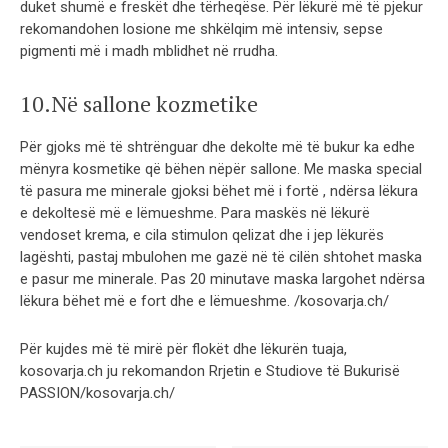
duket shumë e freskët dhe tërheqëse. Për lëkurë më të pjekur
rekomandohen losione me shkëlqim më intensiv, sepse
pigmenti më i madh mblidhet në rrudha.
10.Në sallone kozmetike
Për gjoks më të shtrënguar dhe dekolte më të bukur ka edhe
mënyra kosmetike që bëhen nëpër sallone. Me maska special
të pasura me minerale gjoksi bëhet më i fortë , ndërsa lëkura
e dekoltesë më e lëmueshme. Para maskës në lëkurë
vendoset krema, e cila stimulon qelizat dhe i jep lëkurës
lagështi, pastaj mbulohen me gazë në të cilën shtohet maska
e pasur me minerale. Pas 20 minutave maska largohet ndërsa
lëkura bëhet më e fort dhe e lëmueshme. /kosovarja.ch/
Për kujdes më të mirë për flokët dhe lëkurën tuaja,
kosovarja.ch ju rekomandon Rrjetin e Studiove të Bukurisë
PASSION/kosovarja.ch/