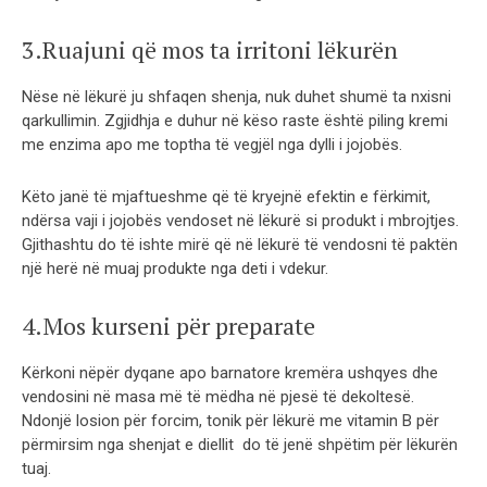
3.Ruajuni që mos ta irritoni lëkurën
Nëse në lëkurë ju shfaqen shenja, nuk duhet shumë ta nxisni
qarkullimin. Zgjidhja e duhur në këso raste është piling kremi
me enzima apo me toptha të vegjël nga dylli i jojobës.
Këto janë të mjaftueshme që të kryejnë efektin e fërkimit,
ndërsa vaji i jojobës vendoset në lëkurë si produkt i mbrojtjes.
Gjithashtu do të ishte mirë që në lëkurë të vendosni të paktën
një herë në muaj produkte nga deti i vdekur.
4.Mos kurseni për preparate
Kërkoni nëpër dyqane apo barnatore kremëra ushqyes dhe
vendosini në masa më të mëdha në pjesë të dekoltesë.
Ndonjë losion për forcim, tonik për lëkurë me vitamin B për
përmirsim nga shenjat e diellit do të jenë shpëtim për lëkurën
tuaj.