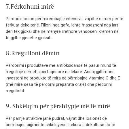
7.Fërkohuni mirë
Përdorni losion për mirëmbajtje intensive, vaj dhe serum për të
fërkuar dekoltenë. Filloni nga qafa, lehtë masazhoni nga lart
deri tek gjoksi dhe në mënyrë rrethore vendoseni kremën në
të gjithë pjesët e gjoksit.
8.Rregulloni dëmin
Përdorimi i produkteve me antioksidansë të pasur mund të
rregullojë dëmet sipërfaqësore në lëkurë. Andaj gjithmonë
investoni në produkte të mira që përmbajnë vitaminë C dhe E
(më mirë sesa të përdorni preparata orale) dhe përdorini
rregullisht.
9. Shkëlqim për përshtypje më të mirë
Për pamje atraktive janë pudrat, vajrat dhe losionet që
përmbajnë pigmente shkëlqyese. Lëkura e dekoltesë do të