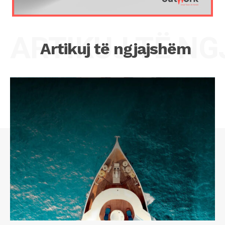
ARTIKUJ TË N
Artikuj të ngjajshëm