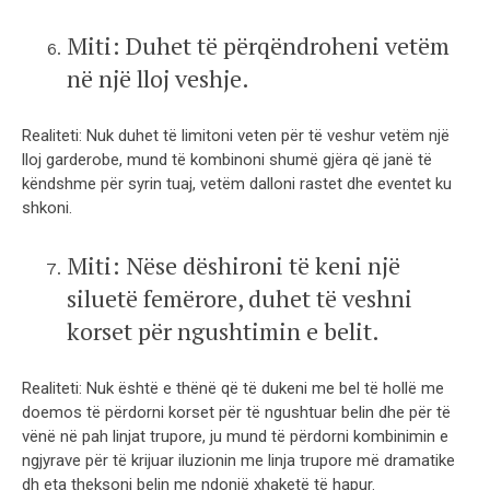
Miti: Duhet të përqëndroheni vetëm
në një lloj veshje.
Realiteti: Nuk duhet të limitoni veten për të veshur vetëm një
lloj garderobe, mund të kombinoni shumë gjëra që janë të
këndshme për syrin tuaj, vetëm dalloni rastet dhe eventet ku
shkoni.
Miti: Nëse dëshironi të keni një
siluetë femërore, duhet të veshni
korset për ngushtimin e belit.
Realiteti: Nuk është e thënë që të dukeni me bel të hollë me
doemos të përdorni korset për të ngushtuar belin dhe për të
vënë në pah linjat trupore, ju mund të përdorni kombinimin e
ngjyrave për të krijuar iluzionin me linja trupore më dramatike
dh eta theksoni belin me ndonjë xhaketë të hapur.