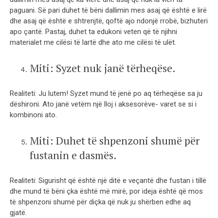
paguani. Së pari duhet të bëni dallimin mes asaj që është e lirë
dhe asaj që është e shtrenjtë, qoftë ajo ndonjë rrobë, bizhuteri
apo çantë. Pastaj, duhet ta edukoni veten që të njihni
materialet me cilësi të lartë dhe ato me cilësi të ulët.
Miti: Syzet nuk janë tërheqëse.
Realiteti: Ju lutem! Syzet mund të jenë po aq tërheqëse sa ju
dëshironi. Ato janë vetëm një lloj i aksesorëve- varet se si i
kombinoni ato.
Miti: Duhet të shpenzoni shumë për
fustanin e dasmës.
Realiteti: Sigurisht që është një ditë e veçantë dhe fustan i tillë
dhe mund të bëni çka është më mirë, por ideja është që mos
të shpenzoni shumë për diçka që nuk ju shërben edhe aq
gjatë.