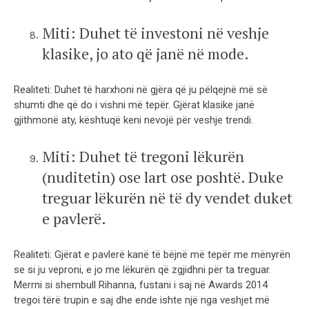
Miti: Duhet të investoni në veshje
klasike, jo ato që janë në mode.
Realiteti: Duhet të harxhoni në gjëra që ju pëlqejnë më së
shumti dhe që do i vishni më tepër. Gjërat klasike janë
gjithmonë aty, kështuqë keni nevojë për veshje trendi.
Miti: Duhet të tregoni lëkurën
(nuditetin) ose lart ose poshtë. Duke
treguar lëkurën në të dy vendet duket
e pavlerë.
Realiteti: Gjërat e pavlerë kanë të bëjnë më tepër me mënyrën
se si ju veproni, e jo me lëkurën që zgjidhni për ta treguar.
Merrni si shembull Rihanna, fustani i saj në Awards 2014
tregoi tërë trupin e saj dhe ende ishte një nga veshjet më