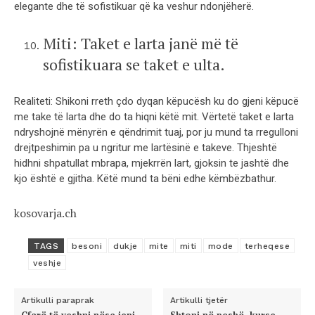
elegante dhe të sofistikuar që ka veshur ndonjëherë.
Miti: Taket e larta janë më të
sofistikuara se taket e ulta.
Realiteti: Shikoni rreth çdo dyqan këpucësh ku do gjeni këpucë
me take të larta dhe do ta hiqni këtë mit. Vërtetë taket e larta
ndryshojnë mënyrën e qëndrimit tuaj, por ju mund ta rregulloni
drejtpeshimin pa u ngritur me lartësinë e takeve. Thjeshtë
hidhni shpatullat mbrapa, mjekrrën lart, gjoksin te jashtë dhe
kjo është e gjitha. Këtë mund ta bëni edhe këmbëzbathur.
kosovarja.ch
TAGS
besoni
dukje
mite
miti
mode
terheqese
veshje
Artikulli paraprak
Artikulli tjetër
Çfarë të veshni nëse jeni
Shtoni në peshë, kurse