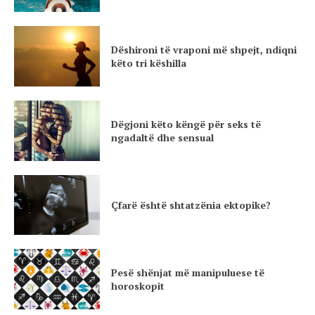
Dëshironi të vraponi më shpejt, ndiqni
këto tri këshilla
Dëgjoni këto këngë për seks të
ngadaltë dhe sensual
Çfarë është shtatzënia ektopike?
Pesë shënjat më manipuluese të
horoskopit