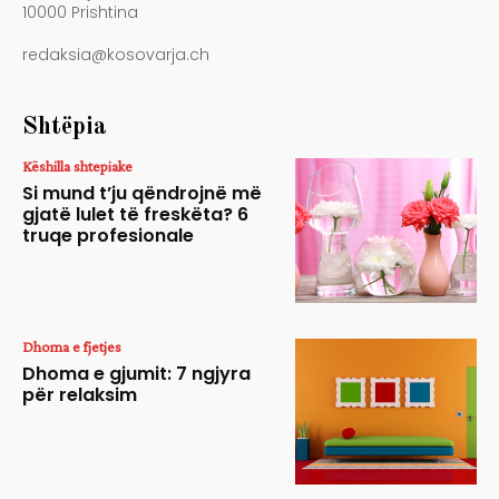
10000 Prishtina
redaksia@kosovarja.ch
Shtëpia
Këshilla shtepiake
Si mund t’ju qëndrojnë më
gjatë lulet të freskëta? 6
truqe profesionale
Dhoma e fjetjes
Dhoma e gjumit: 7 ngjyra
për relaksim