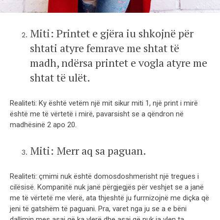
Miti: Printet e gjëra iu shkojnë për
shtati atyre femrave me shtat të
madh, ndërsa printet e vogla atyre me
shtat të ulët.
Realiteti: Ky është vetëm një mit sikur miti 1, një print i mirë
është me të vërtetë i mirë, pavarsisht se a qëndron në
madhësinë 2 apo 20.
Miti: Merr aq sa paguan.
Realiteti: çmimi nuk është domosdoshmerisht një tregues i
cilësisë. Kompanitë nuk janë përgjegjës për veshjet se a janë
me të vërtetë me vlerë, ata thjeshtë ju furrnizojnë me diçka që
jeni të gatshëm të paguani. Pra, varet nga ju se a e bëni
dallimin mes asaj që ka vlerë dhe asaj që nuk ia vlen ta