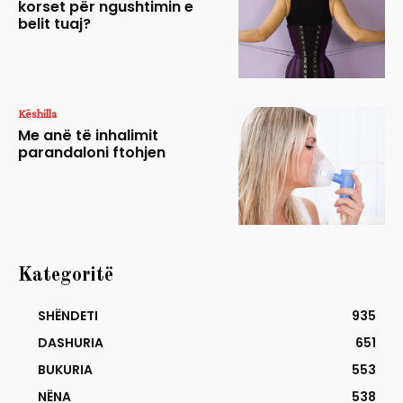
korset për ngushtimin e
belit tuaj?
Këshilla
Me anë të inhalimit
parandaloni ftohjen
Kategoritë
SHËNDETI
935
DASHURIA
651
BUKURIA
553
NËNA
538