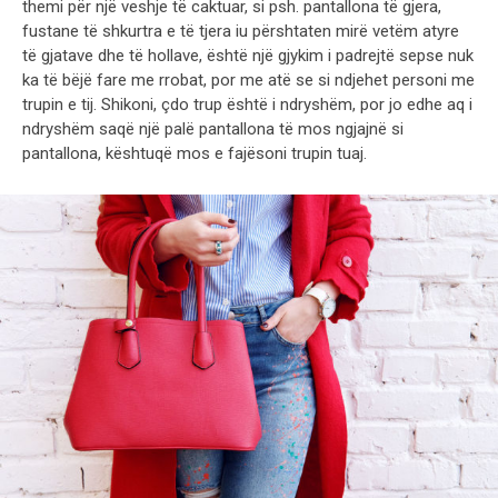
themi për një veshje të caktuar, si psh. pantallona të gjera,
fustane të shkurtra e të tjera iu përshtaten mirë vetëm atyre
të gjatave dhe të hollave, është një gjykim i padrejtë sepse nuk
ka të bëjë fare me rrobat, por me atë se si ndjehet personi me
trupin e tij. Shikoni, çdo trup është i ndryshëm, por jo edhe aq i
ndryshëm saqë një palë pantallona të mos ngjajnë si
pantallona, kështuqë mos e fajësoni trupin tuaj.