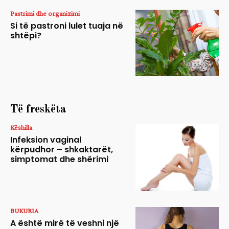
Pastrimi dhe organizimi
Si të pastroni lulet tuaja në
shtëpi?
Të freskëta
Këshilla
Infeksion vaginal
kërpudhor – shkaktarët,
simptomat dhe shërimi
BUKURIA
A është mirë të veshni një