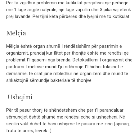
Për ta zgjidhur problemin me kutikulat përgatisni një përbërje
me 1 lugë argjilë natyrale, një lugë vaj ulliri dhe 3 pika vaj eterik
prej lavande. Përzijini këta përbërës dhe lyejini me to kutikulat.
Mëlçia
Mëlçia është organ shumë I rëndësishëm për pastrimin e
organizmit, prandaj kur flitet për thonjtë është me rëndësi që
problemit t’I qasemi nga brenda. Detoksifikimi I organizmit dhe
pastrami I mëlcisë mund t’ju ndihmojë t’I hidhni toksinet e
dëmshme, të cilat janë mbledhur në organizëm dhe mund të
shkaktojnë sëmundje bakteriale të thonjve.
Ushqimi
Për të pasur thonj të shëndetshëm dhe për t’I parandaluar
sëmundjet është shumë me rëndësi edhe si ushqeheni. Në
secilin vakt duhet të hani ushqime të pasura me zing (spinaq,
fruta të arrës, levrek…)