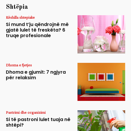
Shtëpia
Këshilla shtepiake
Si mund t’ju qëndrojnë më
gjatë lulet të freskëta? 6
truqe profesionale
Dhoma e fjetjes
Dhoma e gjumit: 7 ngjyra
për relaksim
Pastrimi dhe organizimi
Si të pastroni lulet tuaja në
shtëpi?