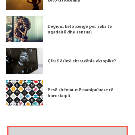
Dëgjoni këto këngë për seks të
ngadaltë dhe sensual
Çfarë është shtatzënia ektopike?
Pesë shënjat më manipuluese të
horoskopit