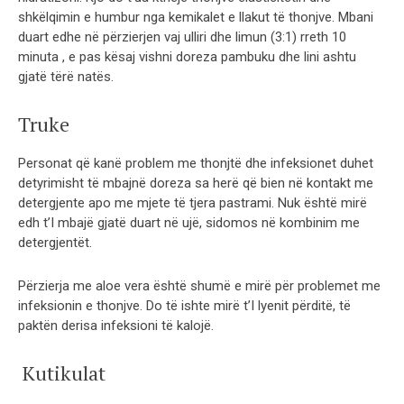
shkëlqimin e humbur nga kemikalet e llakut të thonjve. Mbani
duart edhe në përzierjen vaj ulliri dhe limun (3:1) rreth 10
minuta , e pas kësaj vishni doreza pambuku dhe lini ashtu
gjatë tërë natës.
Truke
Personat që kanë problem me thonjtë dhe infeksionet duhet
detyrimisht të mbajnë doreza sa herë që bien në kontakt me
detergjente apo me mjete të tjera pastrami. Nuk është mirë
edh t’I mbajë gjatë duart në ujë, sidomos në kombinim me
detergjentët.
Përzierja me aloe vera është shumë e mirë për problemet me
infeksionin e thonjve. Do të ishte mirë t’I lyenit përditë, të
paktën derisa infeksioni të kalojë.
Kutikulat