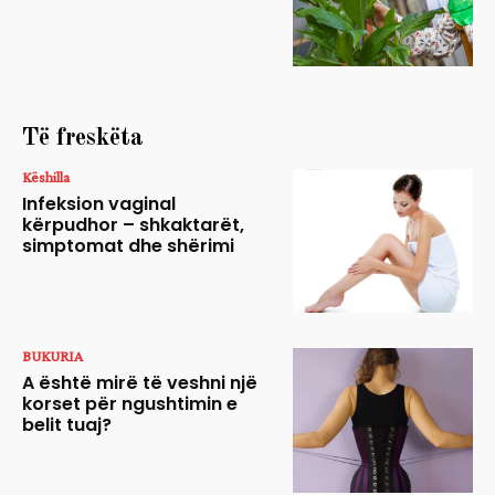
Të freskëta
Këshilla
Infeksion vaginal
kërpudhor – shkaktarët,
simptomat dhe shërimi
BUKURIA
A është mirë të veshni një
korset për ngushtimin e
belit tuaj?