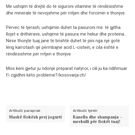
Me ushqim të drejtë do të siguroni vitamine të rëndësishme
dhe minerale të nevojshme për rritjen dhe forcimin e thonjve.
Përvec të tjerash, ushqimin duhet ta pasuroni me: të gjitha
llojet e drithërave, ushqime të pasura me hekur dhe proteina…
Nëse thonjtë tuaj janë të brishtë duhet të pini nga një gotë
lëng karrotash që përmbajnë acid L-cistein, e cila është e
rëndësishme për rritjen e thonjve.
Mos keni gjetur ju ndonjë preparat natyror, i cili ju ka ndihmuar
t’i zgjidhni këto probleme?/kosovarja.ch/
Artikulli paraprak
Artikulli tjetër
Maskë flokësh prej jogurti
Kanella dhe shampanja –
mrekulli për flokët tuaj!