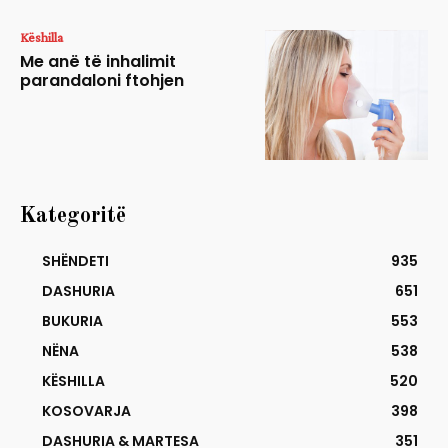
Këshilla
Me anë të inhalimit
parandaloni ftohjen
Kategoritë
SHËNDETI
935
DASHURIA
651
BUKURIA
553
NËNA
538
KËSHILLA
520
KOSOVARJA
398
DASHURIA & MARTESA
351