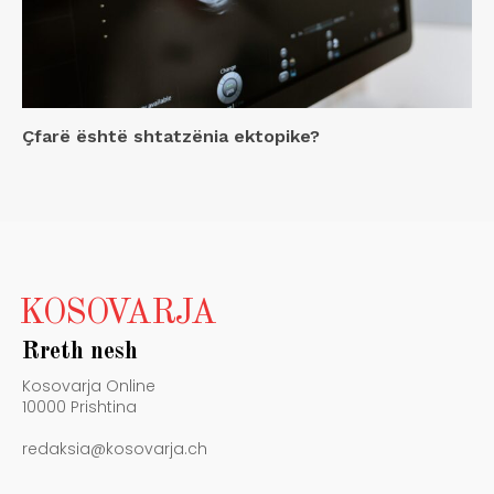
Çfarë është shtatzënia ektopike?
KOSOVARJA
Rreth nesh
Kosovarja Online
10000 Prishtina
redaksia@kosovarja.ch