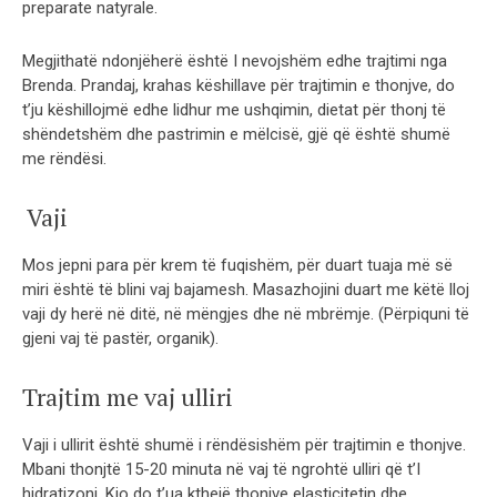
preparate natyrale.
Megjithatë ndonjëherë është I nevojshëm edhe trajtimi nga
Brenda. Prandaj, krahas këshillave për trajtimin e thonjve, do
t’ju këshillojmë edhe lidhur me ushqimin, dietat për thonj të
shëndetshëm dhe pastrimin e mëlcisë, gjë që është shumë
me rëndësi.
Vaji
Mos jepni para për krem të fuqishëm, për duart tuaja më së
miri është të blini vaj bajamesh. Masazhojini duart me këtë lloj
vaji dy herë në ditë, në mëngjes dhe në mbrëmje. (Përpiquni të
gjeni vaj të pastër, organik).
Trajtim me vaj ulliri
Vaji i ullirit është shumë i rëndësishëm për trajtimin e thonjve.
Mbani thonjtë 15-20 minuta në vaj të ngrohtë ulliri që t’I
hidratizoni. Kjo do t’ua kthejë thonjve elasticitetin dhe