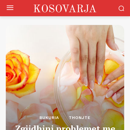
KOSOVARJA
BUKURIA
THONJTE
Zgjidhini problemet me