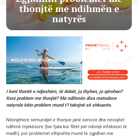
thonjtë me ndihmën e
natyrës
I keni thontë e ndjeshëm, të dobët, ju thyhen, ju qërohen?
Keni problem me thonjtë? Me ndihmën disa metodave
natyrale këto problem mund t’I takojnë së shkuarës.
Ndonjëherë sëmundjet e thonjve janë serioze dhe nevojitet
ndihmë mjekësore (bie fjala kur flitet për ndonjë infeksion të
madh), por problemet ethjeshta mund të zgjidhen me