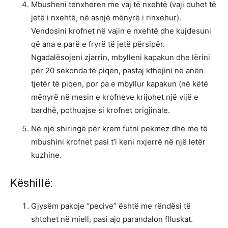
Mbusheni tenxheren me vaj të nxehtë (vaji duhet të
jetë i nxehtë, në asnjë mënyrë i rinxehur).
Vendosini krofnet në vajin e nxehtë dhe kujdesuni
që ana e parë e fryrë të jetë përsipër.
Ngadalësojeni zjarrin, mbylleni kapakun dhe lërini
për 20 sekonda të piqen, pastaj kthejini në anën
tjetër të piqen, por pa e mbyllur kapakun (në këtë
mënyrë në mesin e krofneve krijohet një vijë e
bardhë, pothuajse si krofnet origjinale.
Në një shiringë për krem futni pekmez dhe me të
mbushini krofnet pasi t’i keni nxjerrë në një letër
kuzhine.
Këshillë:
Gjysëm pakoje “pecive” është me rëndësi të
shtohet në miell, pasi ajo parandalon flluskat.