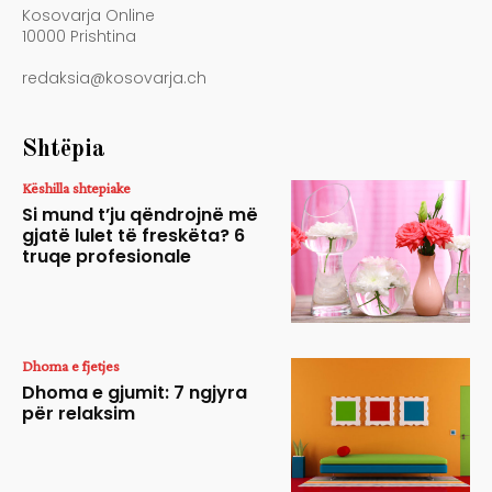
Kosovarja Online
10000 Prishtina
redaksia@kosovarja.ch
Shtëpia
Këshilla shtepiake
Si mund t’ju qëndrojnë më
gjatë lulet të freskëta? 6
truqe profesionale
Dhoma e fjetjes
Dhoma e gjumit: 7 ngjyra
për relaksim