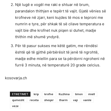
Një lugë e vogël me raki e shtuar në brum,
parandalon thithjen e tepërt të vajit. Gjatë vënies së
krofneve në zjarr, keni kujdes të mos e teproni me
numrin e tyre, për shkak të së cilave temperatura e
vajit bie dhe krofnet nuk piqen si duhet, madje
thithin më shumë yndyrë.
Për të pasur sukses me këtë gatim, me rëndësi
është që të gjithë përbërësit të jenë të ngrohtë,
madje edhe miellin para se ta përdorni ngroheni në
furrë 3 minuta, në temperaturë 20 grade celcius.
kosovarja.ch
ETIKETIMET
krip
krofne
Kuzhina
limon
miell
qumesht
receta
sheqer
tharm
vaji
vanile
veze