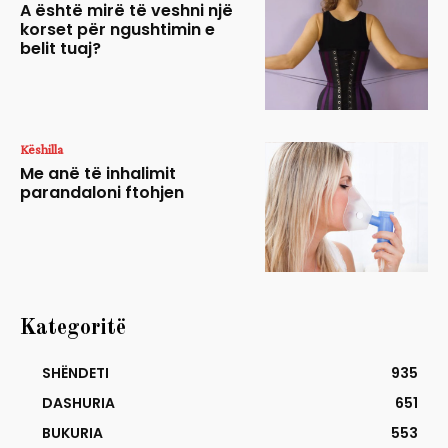
A është mirë të veshni një
korset për ngushtimin e
belit tuaj?
Këshilla
Me anë të inhalimit
parandaloni ftohjen
Kategoritë
SHËNDETI
935
DASHURIA
651
BUKURIA
553