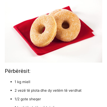
Përbërësit:
1 kg miell
2 vezë të plota dhe dy vetëm të verdhat
1/2 gote sheqer