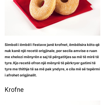
Simboli i ëmbël i festave janë krofnet, ëmbëlsira këto që
nuk kanë një recetë origjinale, por secila amvise e ruan
me xhelozi mënyrën e saj të përgatitjes sa më të mirë të
tyre. Kjo recetë ofron një mënyrë të përkryer gatimi të
tyre me thithje të sa më pak yndyre, e cila më së tepërmi
i afrohet origjinalit.
Krofne