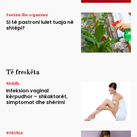
Pastrimi dhe organizimi
Si të pastroni lulet tuaja në
shtëpi?
Të freskëta
Këshilla
Infeksion vaginal
kërpudhor – shkaktarët,
simptomat dhe shërimi
BUKURIA