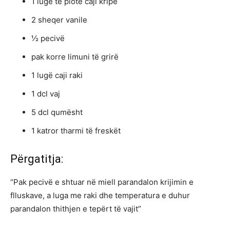
1 lugë të plotë caji kripë
2 sheqer vanile
½ pecivë
pak korre limuni të grirë
1 lugë caji raki
1 dcl vaj
5 dcl qumësht
1 katror tharmi të freskët
Përgatitja:
“Pak pecivë e shtuar në miell parandalon krijimin e
flluskave, a luga me raki dhe temperatura e duhur
parandalon thithjen e tepërt të vajit”