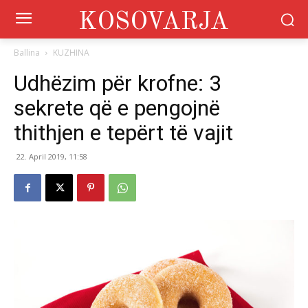
KOSOVARJA
Ballina
KUZHINA
Udhëzim për krofne: 3
sekrete që e pengojnë
thithjen e tepërt të vajit
22. April 2019, 11:58