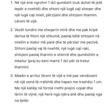
Në një enë ngrohni 1 dcl qumësht (nuk duhet të jetë
tepër e nxehtë) dhe shtoni një lugë caji sheqer dhe
një lugë caji miell, përzijeni dhe shtojeni tharmin.
Lëreni të vijë.
Vezët tundini me sheqerin mirë dhe me pak kripë
derisa të fitoni një shkumë, pastaj këtë shtojeni në
miellin e matur më parë dhe të përzier me pecivë.
Shtoni pastaj vaj të nxehtë, një lugë caji raki,
shtojeni pastaj tharmin e shkrirë dhe qumështin e
mbetur (prej ku keni marrë 1 dcl për ta tretur
tharmin)
Masën e arritur lëreni të vijë e më pas vendoseni
në një vend të rrafshtë dhe hapen me trashësi 1 cm.
Me një kallëp në formë rrethi prejini copat dhe
lërini të vijnë, një herë nga njëra anë dhe pastaj nga
na tjetër.