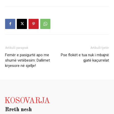
Artikulli paraprak
Artikulli tjetër
Femër e pasigurtë apo me
Pse flokët e tua nuk i mbajnë
shumë vetëbesim: Dallimet
gjatë kaçurrelat
kryesore në sjellje!
KOSOVARJA
Rreth nesh