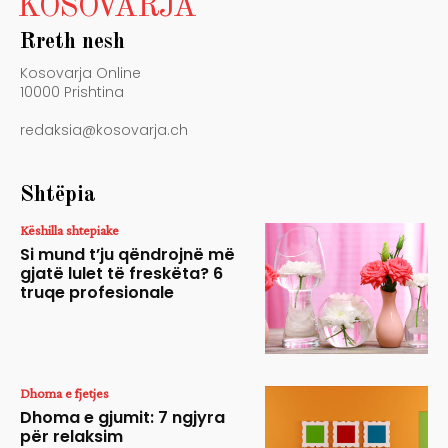
KOSOVARJA
Rreth nesh
Kosovarja Online
10000 Prishtina
redaksia@kosovarja.ch
Shtëpia
Këshilla shtepiake
Si mund t’ju qëndrojnë më
gjatë lulet të freskëta? 6
truqe profesionale
Dhoma e fjetjes
Dhoma e gjumit: 7 ngjyra
për relaksim