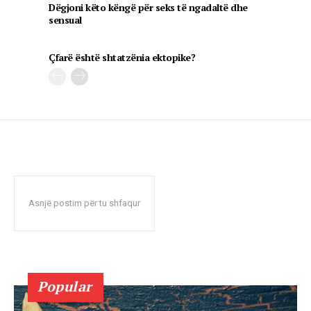
Dëgjoni këto këngë për seks të ngadaltë dhe
sensual
Çfarë është shtatzënia ektopike?
Asnjë postim për tu shfaqur
Popular