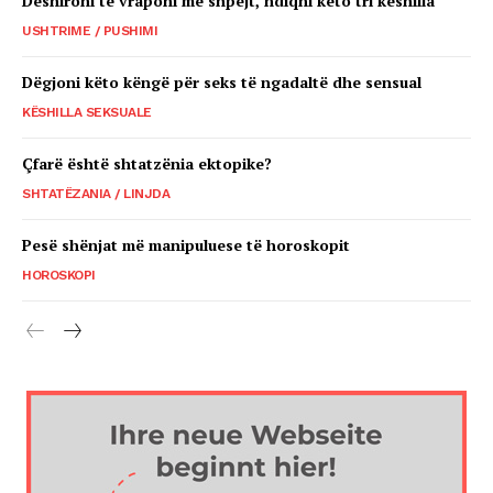
Dëshironi të vraponi më shpejt, ndiqni këto tri këshilla
USHTRIME / PUSHIMI
Dëgjoni këto këngë për seks të ngadaltë dhe sensual
KËSHILLA SEKSUALE
Çfarë është shtatzënia ektopike?
SHTATËZANIA / LINJDA
Pesë shënjat më manipuluese të horoskopit
HOROSKOPI