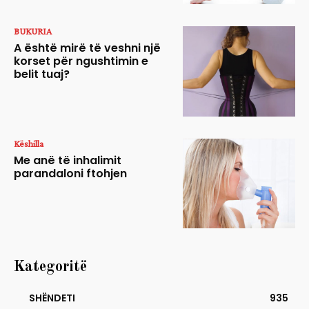
BUKURIA
A është mirë të veshni një
korset për ngushtimin e
belit tuaj?
Këshilla
Me anë të inhalimit
parandaloni ftohjen
Kategoritë
SHËNDETI
935