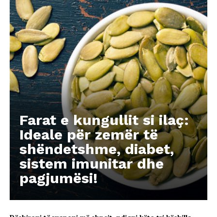
Farat e kungullit si ilaç:
Ideale për zemër të
shëndetshme, diabet,
sistem imunitar dhe
pagjumësi!