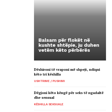
Balsam për flokët në
kushte shtëpie, ju duhen
vetëm këto përbërës
Dëshironi të vraponi më shpejt, ndiqni
këto tri këshilla
USHTRIME / PUSHIMI
Dëgjoni këto këngë për seks të ngadaltë
dhe sensual
KËSHILLA SEKSUALE