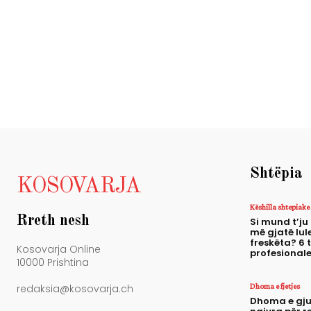
Shtëpia
KOSOVARJA
Këshilla shtepiake
Rreth nesh
Si mund t’ju
më gjatë lule
freskëta? 6 
Kosovarja Online
profesional
10000 Prishtina
Dhoma e fjetjes
redaksia@kosovarja.ch
Dhoma e gju