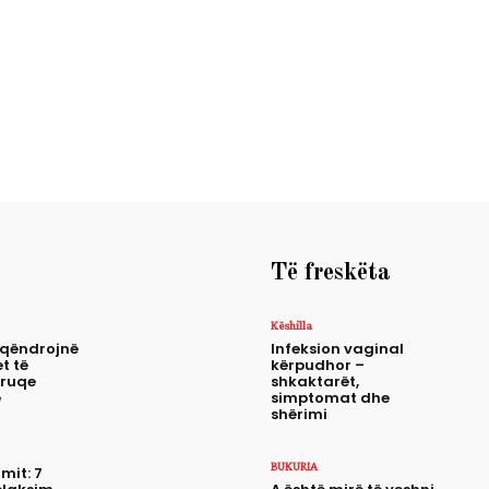
Të freskëta
Këshilla
 qëndrojnë
Infeksion vaginal
t të
kërpudhor –
truqe
shkaktarët,
e
simptomat dhe
shërimi
BUKURIA
mit: 7