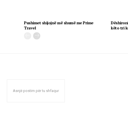
Pushimet shijojnë më shumë me Prime
Dëshironi
Travel
këto tri k
Asnjë postim për tu shfaqur