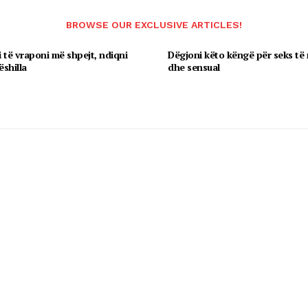
BROWSE OUR EXCLUSIVE ARTICLES!
 të vraponi më shpejt, ndiqni
Dëgjoni këto këngë për seks të
ëshilla
dhe sensual