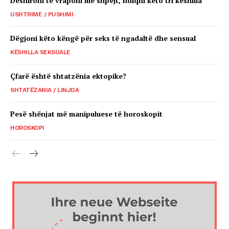
Dëshironi të vraponi më shpejt, ndiqni këto tri këshilla
USHTRIME / PUSHIMI
Dëgjoni këto këngë për seks të ngadaltë dhe sensual
KËSHILLA SEKSUALE
Çfarë është shtatzënia ektopike?
SHTATËZANIA / LINJDA
Pesë shënjat më manipuluese të horoskopit
HOROSKOPI