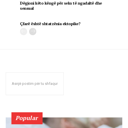
Dëgjoni këto këngë për seks të ngadaltë dhe
sensual
Çfarë është shtatzënia ektopike?
Asnjë postim për tu shfaqur
Popular