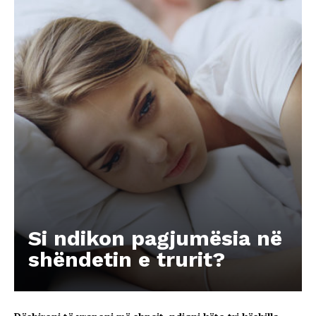
Si ndikon pagjumësia në
shëndetin e trurit?