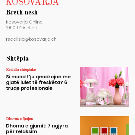
KOSOVARJA
Rreth nesh
Kosovarja Online
10000 Prishtina
redaksia@kosovarja.ch
Shtëpia
Këshilla shtepiake
Si mund t’ju qëndrojnë më
gjatë lulet të freskëta? 6
truqe profesionale
Dhoma e fjetjes
Dhoma e gjumit: 7 ngjyra
për relaksim