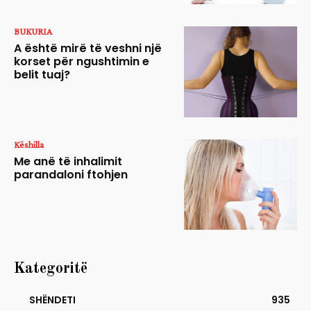
BUKURIA
A është mirë të veshni një
korset për ngushtimin e
belit tuaj?
Këshilla
Me anë të inhalimit
parandaloni ftohjen
Kategoritë
SHËNDETI
935