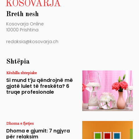
KOSOVARJA
Rreth nesh
Kosovarja Online
10000 Prishtina
redaksia@kosovarja.ch
Shtëpia
Këshilla shtepiake
Si mund t’ju qëndrojnë më
gjatë lulet të freskëta? 6
truqe profesionale
Dhoma e fjetjes
Dhoma e gjumit: 7 ngjyra
për relaksim