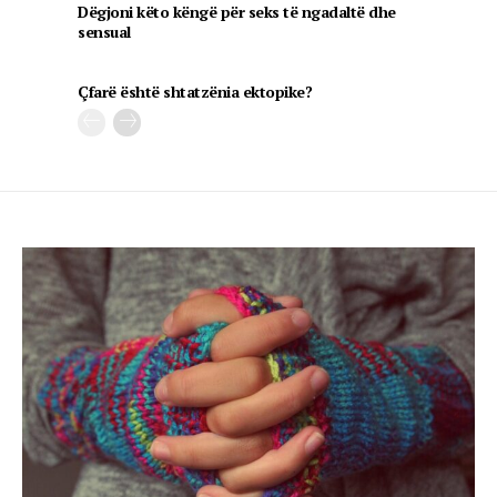
Dëgjoni këto këngë për seks të ngadaltë dhe
sensual
Çfarë është shtatzënia ektopike?