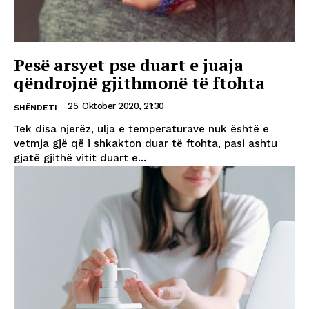
Pesë arsyet pse duart e juaja
qëndrojnë gjithmonë të ftohta
25. Oktober 2020, 21:30
SHËNDETI
Tek disa njerëz, ulja e temperaturave nuk është e
vetmja gjë që i shkakton duar të ftohta, pasi ashtu
gjatë gjithë vitit duart e...