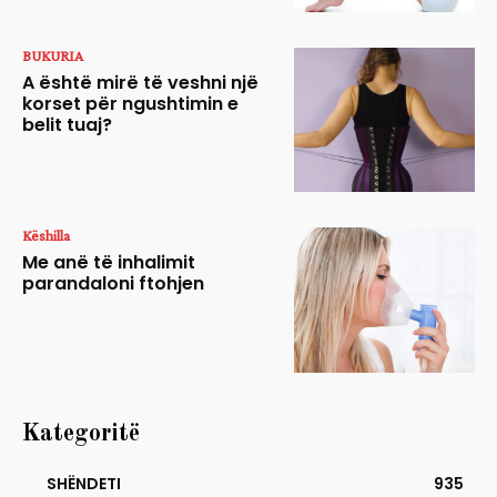
BUKURIA
A është mirë të veshni një
korset për ngushtimin e
belit tuaj?
Këshilla
Me anë të inhalimit
parandaloni ftohjen
Kategoritë
SHËNDETI
935