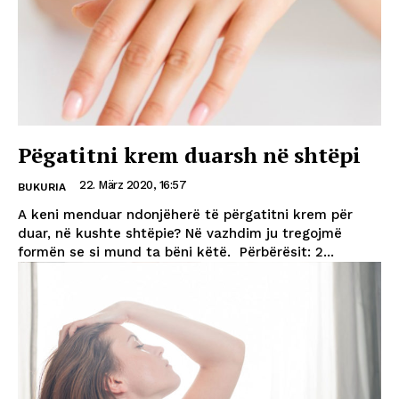
Pëgatitni krem duarsh në shtëpi
22. März 2020, 16:57
BUKURIA
A keni menduar ndonjëherë të përgatitni krem për
duar, në kushte shtëpie? Në vazhdim ju tregojmë
formën se si mund ta bëni këtë. Përbërësit: 2...