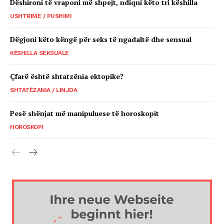
Dëshironi të vraponi më shpejt, ndiqni këto tri këshilla
USHTRIME / PUSHIMI
Dëgjoni këto këngë për seks të ngadaltë dhe sensual
KËSHILLA SEKSUALE
Çfarë është shtatzënia ektopike?
SHTATËZANIA / LINJDA
Pesë shënjat më manipuluese të horoskopit
HOROSKOPI