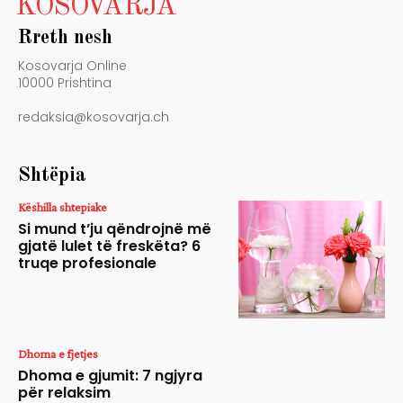
KOSOVARJA
Rreth nesh
Kosovarja Online
10000 Prishtina
redaksia@kosovarja.ch
Shtëpia
Këshilla shtepiake
Si mund t’ju qëndrojnë më
gjatë lulet të freskëta? 6
truqe profesionale
Dhoma e fjetjes
Dhoma e gjumit: 7 ngjyra
për relaksim