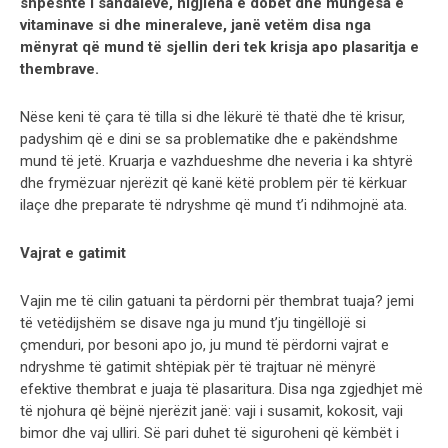
shpeshtë i sandaleve, higjiena e dobët dhe mungesa e
vitaminave si dhe mineraleve, janë vetëm disa nga
mënyrat që mund të sjellin deri tek krisja apo plasaritja e
thembrave.
Nëse keni të çara të tilla si dhe lëkurë të thatë dhe të krisur,
padyshim që e dini se sa problematike dhe e pakëndshme
mund të jetë. Kruarja e vazhdueshme dhe neveria i ka shtyrë
dhe frymëzuar njerëzit që kanë këtë problem për të kërkuar
ilaçe dhe preparate të ndryshme që mund t’i ndihmojnë ata.
Vajrat e gatimit
Vajin me të cilin gatuani ta përdorni për thembrat tuaja? jemi
të vetëdijshëm se disave nga ju mund t’ju tingëllojë si
çmenduri, por besoni apo jo, ju mund të përdorni vajrat e
ndryshme të gatimit shtëpiak për të trajtuar në mënyrë
efektive thembrat e juaja të plasaritura. Disa nga zgjedhjet më
të njohura që bëjnë njerëzit janë: vaji i susamit, kokosit, vaji
bimor dhe vaj ulliri. Së pari duhet të siguroheni që këmbët i