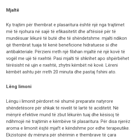
Mjaltë
Ky trajtim për thembrat e plasaritura është një nga trajtimet
më të njohura në sajë të efikasitetit dhe aftësisë për të
mundësuar lëkurë të butë dhe të shëndetshme. mjalti ndikon
që thembrat tuaja të kenë beneficione hidratuese si dhe
antibakteriale. Përzieni rreth një filxhan mjaltë në një kovë të
vogël me ujë të nxehtë. Pasi mjalti të shkrihet apo shpërbëhet
tërësisht në ujin e nxehtë, zhytni këmbët në kovë. Lëreni
këmbët ashtu për rreth 20 minuta dhe pastaj fshini ato.
Lëng limoni
Lëngu i limonit përdoret në shumë preparate natyrore
shëndetësore për shkak të nivelit të lartë të aciditetit. Në
mënyrë efektive mund të zbut lëkurën tuaj dhe kësisoj të
ndihmojë në trajtimin e këmbëve të plasaritura. Për disa njerëz
aroma e limonit ësjtë mjaft e këndshme por edhe terapeutike.
Ekzistojnë dy mënyra për shërimin e thembrave të çara