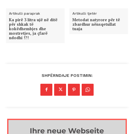
Artikulli paraprak
Artikulli tjetër
Ka pirë 3 litra ujë në ditë
Metodat natyrore për të
për shkak të
zbardhur nënsqetullat
kokëdhembjes dhe
tuaja
mostretjes, ja çfarë
ndodhi !?!
SHPËRNDAJE POSTIMIN: