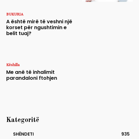
BUKURIA
A është mirë të veshni një
korset për ngushtimin e
belit tuaj?
Këshilla
Me anë të inhalimit
parandaloni ftohjen
Kategoritë
SHËNDETI
935