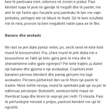
keni të pastruara mirë, sidomos në zonën e prekur. Pasi
këmbët tuaja të jenë në gjendje të rregullt dhe të pastër, me
anë të një fashe apo faculete prej pambuku të lyer me vajin
përkatës, përhapni atë në lëkurë të thatë. Që të keni rezultate
më të mira, provoni ta bëni rregullisht natën para se të flini.
Banane dhe avokado
Në rast se jeni duke pyetur veten, po, secili send në këtë listë
mund të konsumohet. Pra, çfarë mund të jetë diçka më e
besueshme se fakti që këto gjëra janë të mira dhe të
shëndetshme edhe gjatë ngrënjes? Për këtë trajtim, ju duhet
një banane dhe gjysma e një avokadoje. Copëtoni imët
bananen përmes blenderit dhe pastaj gërryeni me lugë
avokadon. Përzieni përbërësit deri sa të fitoni një pastë të
trashë. Nëse është nevoja, mund të spërkatni pak ujë sa për të
ndihmuar përzierjen. Butësisht, vendosni këtë masë në
thembrat tuaja dhe lëreni të veprojë për rreth 15 minuta. Pasi
të përfundojnë minutat e pritjes, pastroni këmbët me ujë të
ngrohtë.