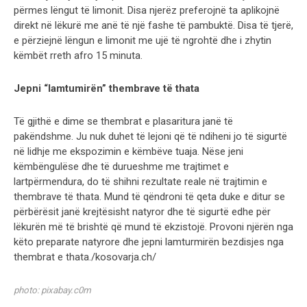
përmes lëngut të limonit. Disa njerëz preferojnë ta aplikojnë
direkt në lëkurë me anë të një fashe të pambuktë. Disa të tjerë,
e përziejnë lëngun e limonit me ujë të ngrohtë dhe i zhytin
këmbët rreth afro 15 minuta.
Jepni “lamtumirën” thembrave të thata
Të gjithë e dime se thembrat e plasaritura janë të
pakëndshme. Ju nuk duhet të lejoni që të ndiheni jo të sigurtë
në lidhje me ekspozimin e këmbëve tuaja. Nëse jeni
këmbëngulëse dhe të durueshme me trajtimet e
lartpërmendura, do të shihni rezultate reale në trajtimin e
thembrave të thata. Mund të qëndroni të qeta duke e ditur se
përbërësit janë krejtësisht natyror dhe të sigurtë edhe për
lëkurën më të brishtë që mund të ekzistojë. Provoni njërën nga
këto preparate natyrore dhe jepni lamturmirën bezdisjes nga
thembrat e thata./kosovarja.ch/
photo: pixabay.c0m