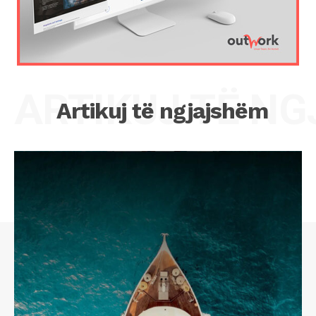
ARTIKUJ TË N
Artikuj të ngjajshëm