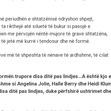
 në periudhën e shtatzënisë ndryshon shpejt,
a rikthejë atë siluetë të bukur si pasojë e
hen me përvojën nëntë-mujore të grave shtatzëna,
o të jetë më kurrë i tendosur dhe në formë.
jeve më të shpeshta të nënave të ardhshme, të cilat
ormën trupore disa ditë pas lindjes…A është kjo 
hme si Angelina Jolie, Halle Berry dhe Heidi Klu
disa ditë pas lindjes, duke përfshirë ushtrimet dh