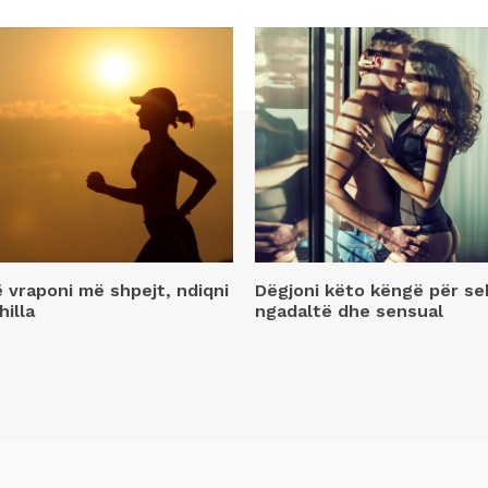
ë vraponi më shpejt, ndiqni
Dëgjoni këto këngë për se
hilla
ngadaltë dhe sensual