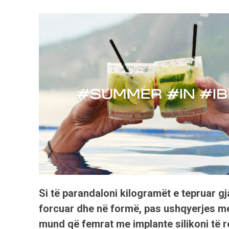
Si të parandaloni kilogramët e tepruar g
forcuar dhe në formë, pas ushqyerjes me 
mund që femrat me implante silikoni të re