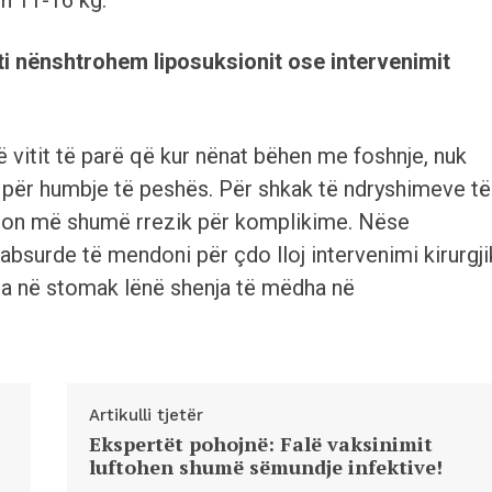
th 11-16 kg.
i nënshtrohem liposuksionit ose intervenimit
ë vitit të parë që kur nënat bëhen me foshnje, nuk
 për humbje të peshës. Për shkak të ndryshimeve të
iston më shumë rrezik për komplikime. Nëse
absurde të mendoni për çdo lloj intervenimi kirurgji
lla në stomak lënë shenja të mëdha në
Artikulli tjetër
Ekspertët pohojnë: Falë vaksinimit
luftohen shumë sëmundje infektive!