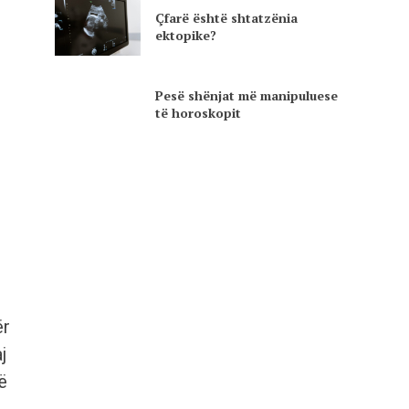
Çfarë është shtatzënia
ektopike?
Pesë shënjat më manipuluese
të horoskopit
ër
j
ë