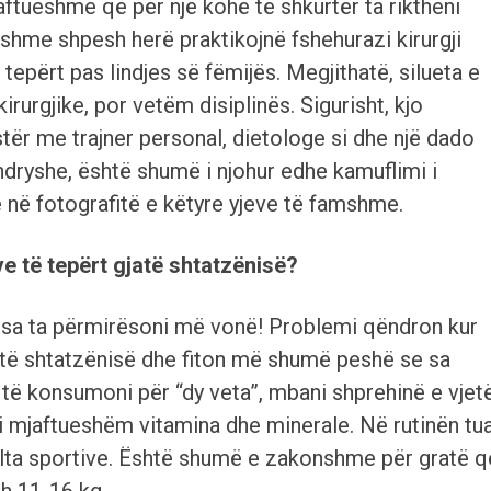
aftueshme që për një kohë të shkurtër ta riktheni
hme shpesh herë praktikojnë fshehurazi kirurgji
tepërt pas lindjes së fëmijës. Megjithatë, silueta e
irurgjike, por vetëm disiplinës. Sigurisht, kjo
estër me trajner personal, dietologe si dhe një dado
ndryshe, është shumë i njohur edhe kamuflimi i
në fotografitë e këtyre yjeve të famshme.
e të tepërt gjatë shtatzënisë?
e sa ta përmirësoni më vonë! Problemi qëndron kur
jatë shtatzënisë dhe fiton më shumë peshë se sa
të konsumoni për “dy veta”, mbani shprehinë e vjet
i mjaftueshëm vitamina dhe minerale. Në rutinën tua
ullta sportive. Është shumë e zakonshme për gratë q