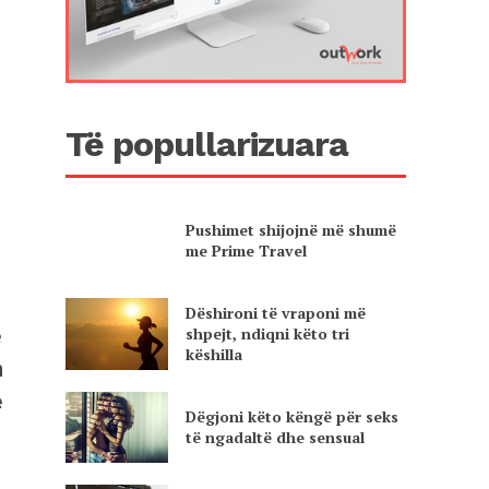
Të popullarizuara
Pushimet shijojnë më shumë
me Prime Travel
Dëshironi të vraponi më
shpejt, ndiqni këto tri
e
këshilla
m
e
Dëgjoni këto këngë për seks
të ngadaltë dhe sensual