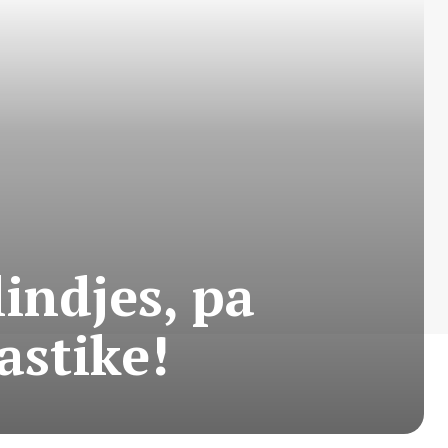
lindjes, pa
astike!