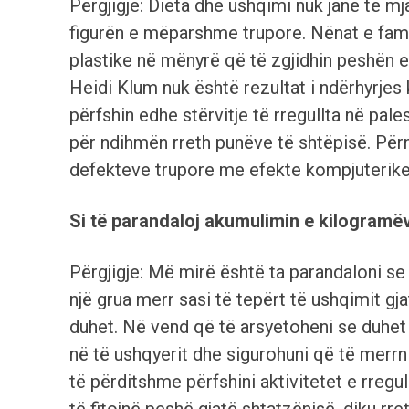
Përgjigje: Dieta dhe ushqimi nuk janë të mj
figurën e mëparshme trupore. Nënat e fams
plastike në mënyrë që të zgjidhin peshën e 
Heidi Klum nuk është rezultat i ndërhyrjes k
përfshin edhe stërvitje të rregullta në pal
për ndihmën rreth punëve të shtëpisë. Për
defekteve trupore me efekte kompjuterike 
Si të parandaloj akumulimin e kilogramëv
Përgjigje: Më mirë është ta parandaloni s
një grua merr sasi të tepërt të ushqimit g
duhet. Në vend që të arsyetoheni se duhet 
në të ushqyerit dhe sigurohuni që të merrn
të përditshme përfshini aktivitetet e rreg