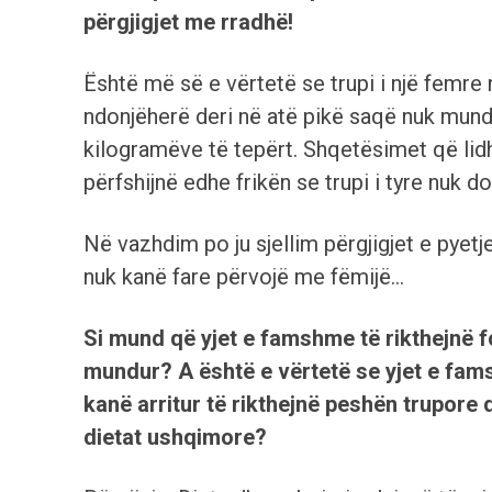
përgjigjet me rradhë!
Është më së e vërtetë se trupi i një femre
ndonjëherë deri në atë pikë saqë nuk mund t
kilogramëve të tepërt. Shqetësimet që lid
përfshijnë edhe frikën se trupi i tyre nuk d
Në vazhdim po ju sjellim përgjigjet e pyet
nuk kanë fare përvojë me fëmijë…
Si mund që yjet e famshme të rikthejnë f
mundur? A është e vërtetë se yjet e fams
kanë arritur të rikthejnë peshën trupore 
dietat ushqimore?