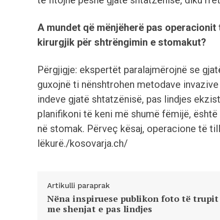
të fitojnë peshë gjatë shtatzënisë, diku rre
A mundet që mënjëherë pas operacionit t
kirurgjik për shtrëngimin e stomakut?
Përgjigje: ekspertët paralajmërojnë se gjat
guxojnë ti nënshtrohen metodave invazive
indeve gjatë shtatzënisë, pas lindjes ekz
planifikoni të keni më shumë fëmijë, është 
në stomak. Përveç kësaj, operacione të ti
lëkurë./kosovarja.ch/
Artikulli paraprak
Nëna inspiruese publikon foto të trupit
me shenjat e pas lindjes