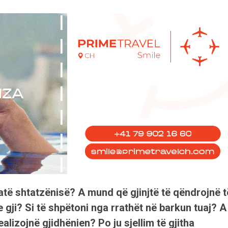
jatë shtatzënisë? A mund që gjinjtë të qëndrojnë t
gji? Si të shpëtoni nga rrathët në barkun tuaj? A
alizojnë gjidhënien? Po ju sjellim të gjitha