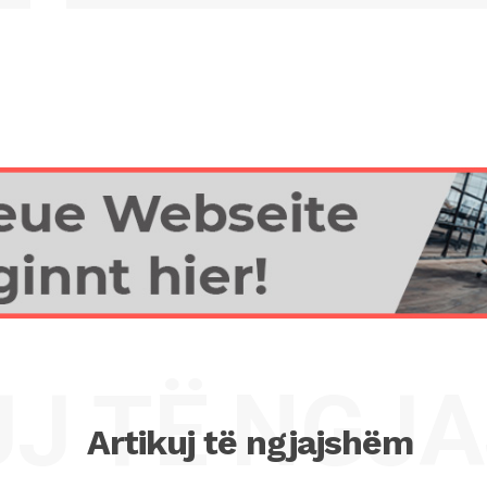
UJ TË NGJ
Artikuj të ngjajshëm