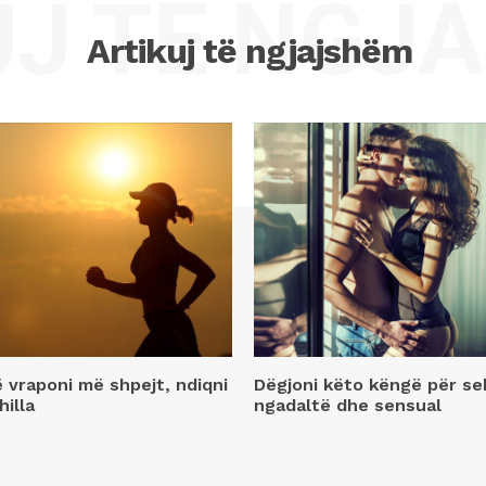
UJ TË NGJ
Artikuj të ngjajshëm
ë vraponi më shpejt, ndiqni
Dëgjoni këto këngë për se
hilla
ngadaltë dhe sensual