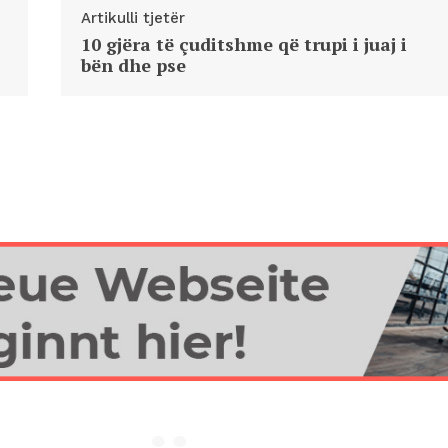
Artikulli tjetër
10 gjëra të çuditshme që trupi i juaj i
bën dhe pse