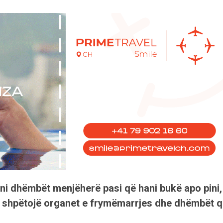
 lani dhëmbët menjëherë pasi që hani bukë apo pini,
 ju shpëtojë organet e frymëmarrjes dhe dhëmbët 