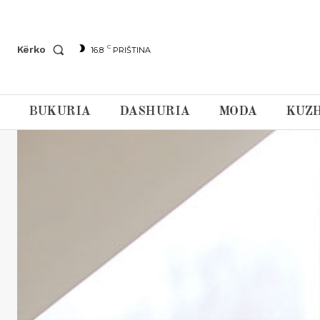
C
Kërko
16.8
PRIŠTINA
BUKURIA
DASHURIA
MODA
KUZH