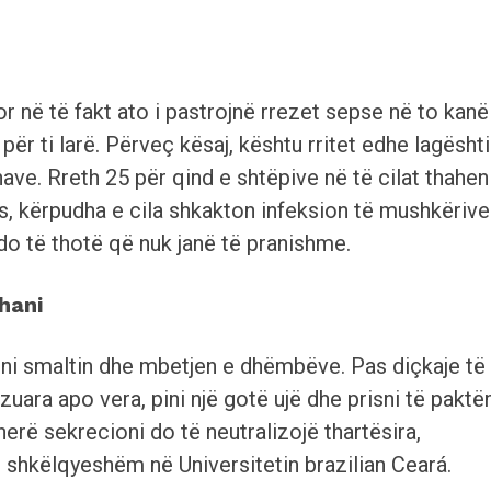
or në të fakt ato i pastrojnë rrezet sepse në to kanë
r ti larë. Përveç kësaj, kështu rritet edhe lagësht
ave. Rreth 25 për qind e shtëpive në të cilat thahen
s, kërpudha e cila shkakton infeksion të mushkërive
k do të thotë që nuk janë të pranishme.
hani
oni smaltin dhe mbetjen e dhëmbëve. Pas diçkaje të
azuara apo vera, pini një gotë ujë dhe prisni të paktë
herë sekrecioni do të neutralizojë thartësira,
 shkëlqyeshëm në Universitetin brazilian Ceará.