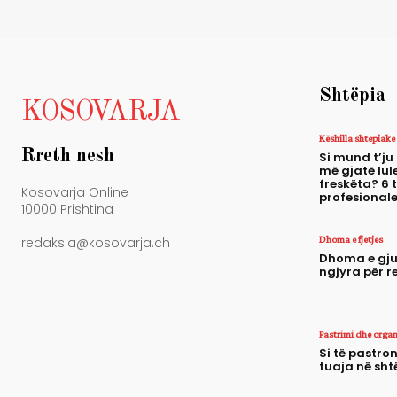
Shtëpia
KOSOVARJA
Këshilla shtepiake
Rreth nesh
Si mund t’ju
më gjatë lule
freskëta? 6 
Kosovarja Online
profesional
10000 Prishtina
Dhoma e fjetjes
redaksia@kosovarja.ch
Dhoma e gju
ngjyra për r
Pastrimi dhe orga
Si të pastron
tuaja në sht