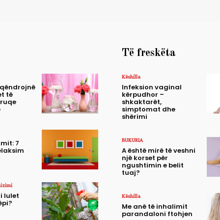
Të freskëta
Këshilla
 qëndrojnë
Infeksion vaginal
t të
kërpudhor –
truqe
shkaktarët,
e
simptomat dhe
shërimi
BUKURIA
mit: 7
elaksim
A është mirë të veshni
një korset për
ngushtimin e belit
tuaj?
nizimi
i lulet
Këshilla
ëpi?
Me anë të inhalimit
parandaloni ftohjen