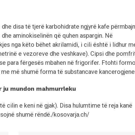
ti dhe disa të tjerë karbohidrate ngjyrë kafe përmbaj
 dhe aminokiselinën që quhen aspargin. Në
es nga këto bëhet akrilamidi, i cili është i lidhur m
metrinë e vezoreve dhe veshkave). Cipsi dhe pomfri
e para fërgesës mbahen në frigorifer. Ftohti form
n me më shumë forma të substancave kancerogjene
kur ju mundon mahmurrleku
cilin e keni në gjak). Disa hulumtime të reja kanë
ësojnë shumë rëndë./kosovarja.ch/