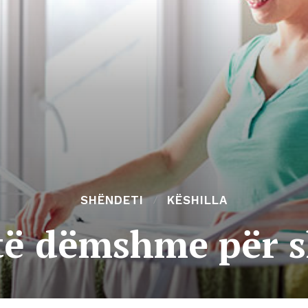
SHËNDETI
KËSHILLA
të dëmshme për 