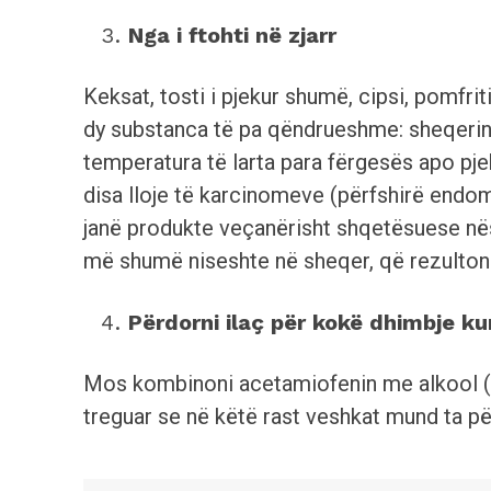
Nga i ftohti në zjarr
Keksat, tosti i pjekur shumë, cipsi, pomfri
dy substanca të pa qëndrueshme: sheqerin
temperatura të larta para fërgesës apo pjekj
disa lloje të karcinomeve (përfshirë endo
janë produkte veçanërisht shqetësuese nës
më shumë niseshte në sheqer, që rezulto
Përdorni ilaç për kokë dhimbje 
Mos kombinoni acetamiofenin me alkool (të 
treguar se në këtë rast veshkat mund ta p