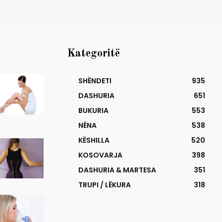
Kategoritë
SHËNDETI
935
DASHURIA
651
BUKURIA
553
NËNA
538
KËSHILLA
520
KOSOVARJA
398
DASHURIA & MARTESA
351
TRUPI / LËKURA
318