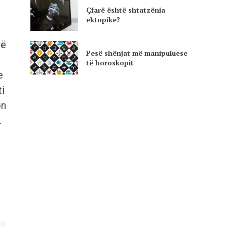
Çfarë është shtatzënia
ektopike?
në
Pesë shënjat më manipuluese
të horoskopit
e
ti
on
.