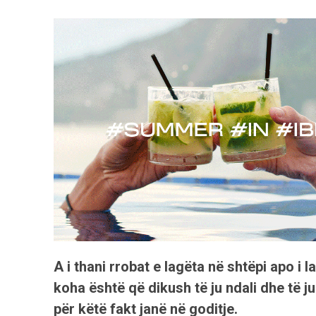
A i thani rrobat e lagëta në shtëpi apo i
koha është që dikush të ju ndali dhe të
për këtë fakt janë në goditje.