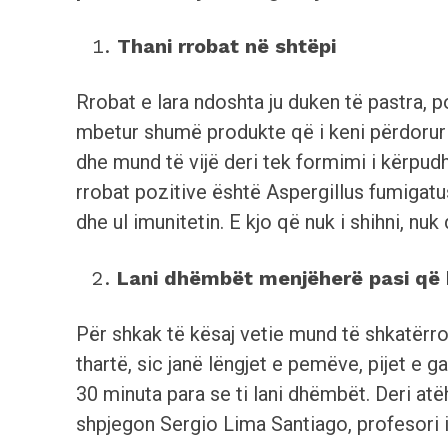
Thani rrobat në shtëpi
Rrobat e lara ndoshta ju duken të pastra, p
mbetur shumë produkte që i keni përdorur pë
dhe mund të vijë deri tek formimi i kërpudh
rrobat pozitive është Aspergillus fumigatu
dhe ul imunitetin. E kjo që nuk i shihni, nu
Lani dhëmbët menjëherë pasi që 
Për shkak të kësaj vetie mund të shkatërr
thartë, sic janë lëngjet e pemëve, pijet e g
30 minuta para se ti lani dhëmbët. Deri atë
shpjegon Sergio Lima Santiago, profesori i