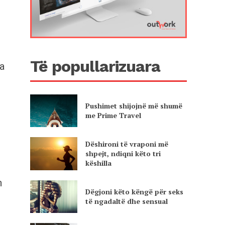
Të popullarizuara
ia
Pushimet shijojnë më shumë
me Prime Travel
Dëshironi të vraponi më
shpejt, ndiqni këto tri
këshilla
n
Dëgjoni këto këngë për seks
të ngadaltë dhe sensual