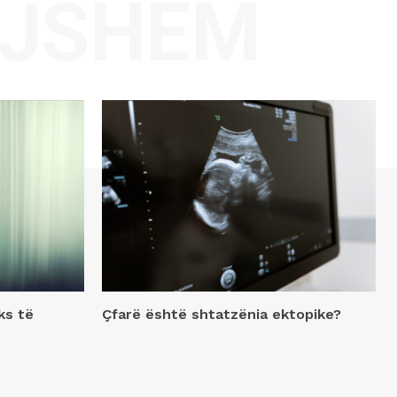
AJSHËM
ks të
Çfarë është shtatzënia ektopike?