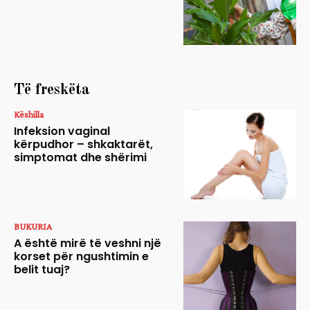
Të freskëta
Këshilla
Infeksion vaginal
kërpudhor – shkaktarët,
simptomat dhe shërimi
BUKURIA
A është mirë të veshni një
korset për ngushtimin e
belit tuaj?