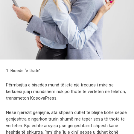
1. Bisedë ‘e thatë’
Përmbajtja e bisedës mund të jetë një tregues i mirë se
kërkuesi juaj i mundshëm nuk po thotë të vërtetën në telefon,
transmeton KosovaPress.
Nëse njerëzit gënjejnë, ata shpesh duhet të blejnë kohë sepse
gënjeshtra e ngarkon trurin shumë më tepër sesa të thotë të
vërtetën. Kjo është arsyeja pse gënjeshtarët shpesh kanë
heshtje të shkurtra, ‘hm’ dhe ‘ju e dini’ sepse u duhet kohë