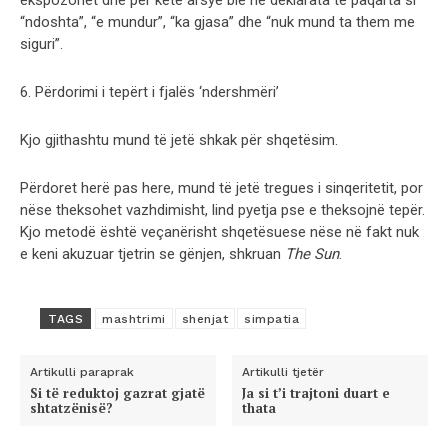
ekspozohet dhe për këtë arsye bie në deklarata të paqarta si
“ndoshta”, “e mundur”, “ka gjasa” dhe “nuk mund ta them me
siguri”.
6. Përdorimi i tepërt i fjalës ‘ndershmëri’
Kjo gjithashtu mund të jetë shkak për shqetësim.
Përdoret herë pas here, mund të jetë tregues i sinqeritetit, por
nëse theksohet vazhdimisht, lind pyetja pse e theksojnë tepër.
Kjo metodë është veçanërisht shqetësuese nëse në fakt nuk
e keni akuzuar tjetrin se gënjen, shkruan
The Sun
.
TAGS
mashtrimi
shenjat
simpatia
Artikulli paraprak
Artikulli tjetër
Si të reduktoj gazrat gjatë
Ja si t’i trajtoni duart e
shtatzënisë?
thata