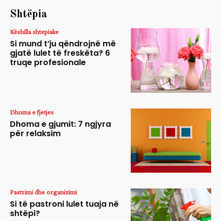
Shtëpia
Këshilla shtepiake
Si mund t’ju qëndrojnë më
gjatë lulet të freskëta? 6
truqe profesionale
Dhoma e fjetjes
Dhoma e gjumit: 7 ngjyra
për relaksim
Pastrimi dhe organizimi
Si të pastroni lulet tuaja në
shtëpi?