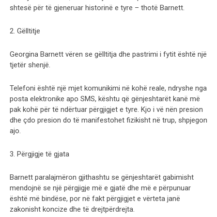
shtesë për të gjeneruar historinë e tyre – thotë Barnett.
2. Gëlltitje
Georgina Barnett vëren se gëlltitja dhe pastrimi i fytit është një
tjetër shenjë.
Telefoni është një mjet komunikimi në kohë reale, ndryshe nga
posta elektronike apo SMS, kështu që gënjeshtarët kanë më
pak kohë për të ndërtuar përgjigjet e tyre. Kjo i vë nën presion
dhe çdo presion do të manifestohet fizikisht në trup, shpjegon
ajo.
3. Përgjigje të gjata
Barnett paralajmëron gjithashtu se gënjeshtarët gabimisht
mendojnë se një përgjigje më e gjatë dhe më e përpunuar
është më bindëse, por në fakt përgjigjet e vërteta janë
zakonisht koncize dhe të drejtpërdrejta.