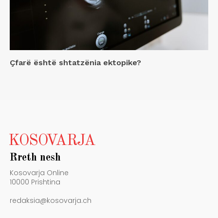
Çfarë është shtatzënia ektopike?
KOSOVARJA
Rreth nesh
Kosovarja Online
10000 Prishtina
redaksia@kosovarja.ch