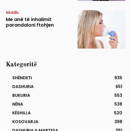
Këshilla
Me anë të inhalimit
parandaloni ftohjen
Kategoritë
SHËNDETI
935
DASHURIA
651
BUKURIA
553
NËNA
538
KËSHILLA
520
KOSOVARJA
398
DASHURIA & MARTESA
351