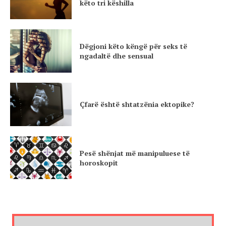
këto tri këshilla
Dëgjoni këto këngë për seks të
ngadaltë dhe sensual
Çfarë është shtatzënia ektopike?
Pesë shënjat më manipuluese të
horoskopit