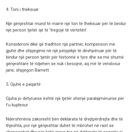
4. Toni i theksuar
Një gënjeshtar mund të marrë një ton të theksuar për të bindur
një person tjetër që të ‘tregojë të vërtetën’.
Konsideroni dikë që tradhton një partner, kompenson me
gjuhë dhe shpjegime në një përpjekje të dëshpëruar për të
bindur një person tjetër për historinë e tyre dhe sa më shumë
gënjeshtarë të ndjehen se nuk i besojnë, aq më të vendosur
janë, shpjegon Barnett.
5. Gjuhë e paqartë
Gjuha jo detyruese është një tjetër shenjë paralajmëruese për
t’u kujdesur.
Ndershmëria zakonisht bën deklarata të drejtpërdrejta dhe të
thjeshta, por një gënjeshtar duhet të mbrohet në rast se