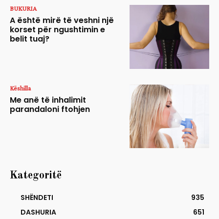
BUKURIA
A është mirë të veshni një
korset për ngushtimin e
belit tuaj?
Këshilla
Me anë të inhalimit
parandaloni ftohjen
Kategoritë
SHËNDETI
935
DASHURIA
651