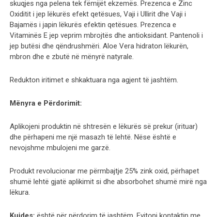
skuqjes nga pelena tek fëmijët ekzemës. Prezenca e Zinc
Oxiditit i jep lëkurës efekt qetësues, Vaji i Ullirit dhe Vaji i
Bajamës i japin lëkurës efektin qetësues. Prezenca e
Vitaminës E jep veprim mbrojtës dhe antioksidant. Pantenoli i
jep butësi dhe qëndrushmëri. Aloe Vera hidraton lëkurën,
mbron dhe e zbutë në mënyrë natyrale.
Redukton iritimet e shkaktuara nga agjent të jashtëm.
Mënyra e Përdorimit:
Aplikojeni produktin në shtresën e lëkurës së prekur (irituar)
dhe përhapeni me një masazh të lehtë. Nëse është e
nevojshme mbulojeni me garzë.
Produkt revolucionar me përmbajtje 25% zink oxid, përhapet
shumë lehtë gjatë aplikimit si dhe absorbohet shumë mirë nga
lëkura.
Kujdes:
është për përdorim të jashtëm. Evitoni kontaktin me