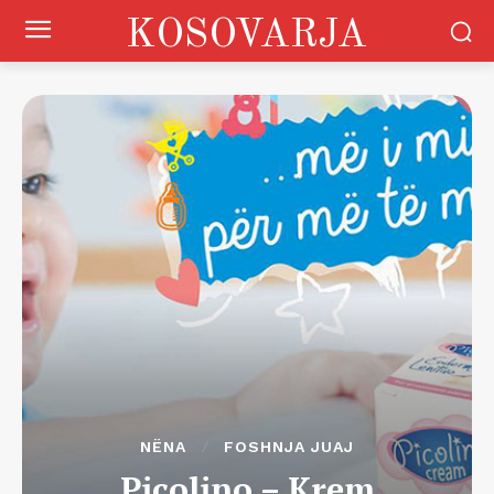
KOSOVARJA
NËNA
FOSHNJA JUAJ
Picolino – Krem