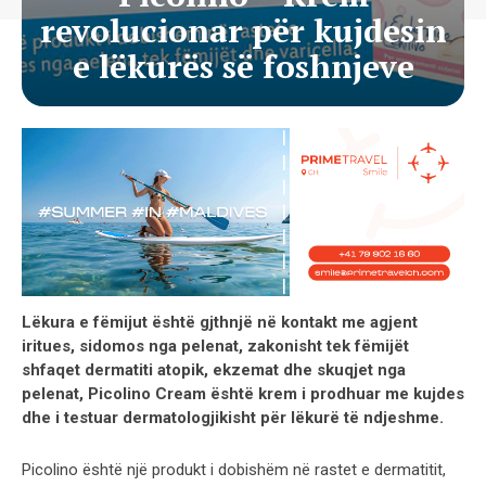
revolucionar për kujdesin
e lëkurës së foshnjeve
Lëkura e fëmijut është gjthnjë në kontakt me agjent
iritues, sidomos nga pelenat, zakonisht tek fëmijët
shfaqet dermatiti atopik, ekzemat dhe skuqjet nga
pelenat, Picolino Cream është krem i prodhuar me kujdes
dhe i testuar dermatologjikisht për lëkurë të ndjeshme.
Picolino është një produkt i dobishëm në rastet e dermatitit,