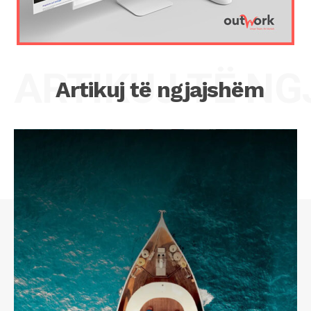
ARTIKUJ TË N
Artikuj të ngjajshëm