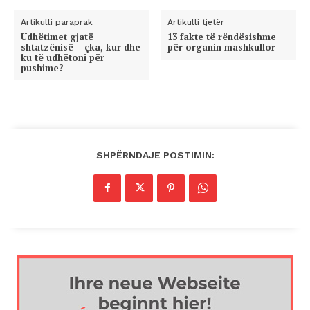
Artikulli paraprak
Artikulli tjetër
Udhëtimet gjatë
13 fakte të rëndësishme
shtatzënisë – çka, kur dhe
për organin mashkullor
ku të udhëtoni për
pushime?
SHPËRNDAJE POSTIMIN: