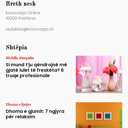
Rreth nesh
Kosovarja Online
10000 Prishtina
redaksia@kosovarja.ch
Shtëpia
Këshilla shtepiake
Si mund t’ju qëndrojnë më
gjatë lulet të freskëta? 6
truqe profesionale
Dhoma e fjetjes
Dhoma e gjumit: 7 ngjyra
për relaksim