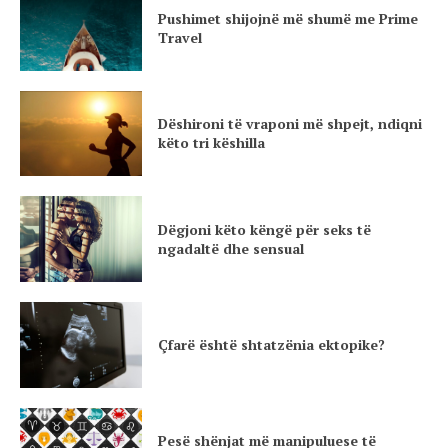
Pushimet shijojnë më shumë me Prime
Travel
Dëshironi të vraponi më shpejt, ndiqni
këto tri këshilla
Dëgjoni këto këngë për seks të
ngadaltë dhe sensual
Çfarë është shtatzënia ektopike?
Pesë shënjat më manipuluese të