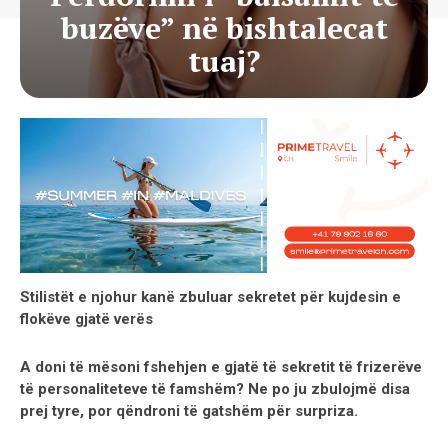
buzëve” në bishtalecat
tuaj?
Stilistët e njohur kanë zbuluar sekretet për kujdesin e
flokëve gjatë verës
A doni të mësoni fshehjen e gjatë të sekretit të frizerëve
të personaliteteve të famshëm? Ne po ju zbulojmë disa
prej tyre, por qëndroni të gatshëm për surpriza.