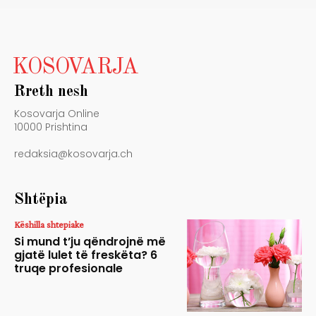
KOSOVARJA
Rreth nesh
Kosovarja Online
10000 Prishtina
redaksia@kosovarja.ch
Shtëpia
Këshilla shtepiake
Si mund t’ju qëndrojnë më
gjatë lulet të freskëta? 6
truqe profesionale