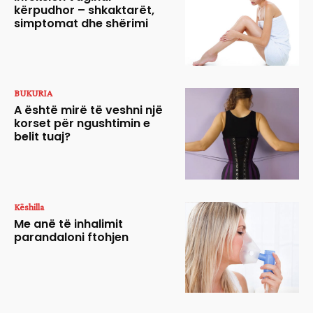
kërpudhor – shkaktarët,
simptomat dhe shërimi
BUKURIA
A është mirë të veshni një
korset për ngushtimin e
belit tuaj?
Këshilla
Me anë të inhalimit
parandaloni ftohjen