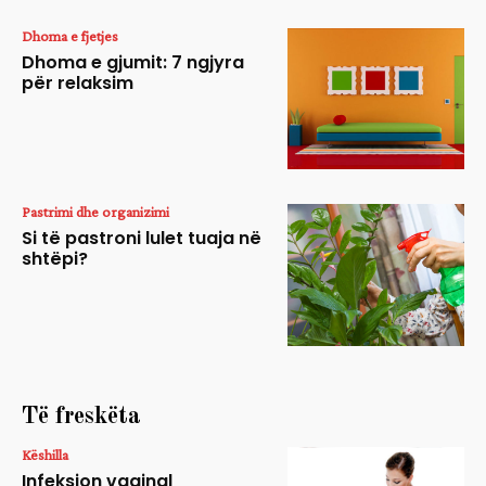
Dhoma e fjetjes
Dhoma e gjumit: 7 ngjyra
për relaksim
Pastrimi dhe organizimi
Si të pastroni lulet tuaja në
shtëpi?
Të freskëta
Këshilla
Infeksion vaginal