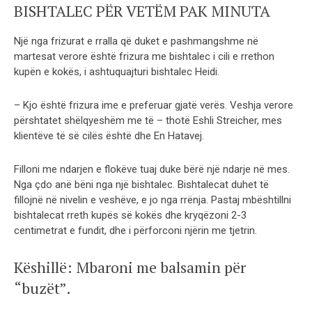
BISHTALEC PËR VETËM PAK MINUTA
Një nga frizurat e rralla që duket e pashmangshme në
martesat verore është frizura me bishtalec i cili e rrethon
kupën e kokës, i ashtuquajturi bishtalec Heidi.
– Kjo është frizura ime e preferuar gjatë verës. Veshja verore
përshtatet shëlqyeshëm me të – thotë Eshli Streicher, mes
klientëve të së cilës është dhe En Hatavej.
Filloni me ndarjen e flokëve tuaj duke bërë një ndarje në mes.
Nga çdo anë bëni nga një bishtalec. Bishtalecat duhet të
fillojnë në nivelin e veshëve, e jo nga rrënja. Pastaj mbështillni
bishtalecat rreth kupës së kokës dhe kryqëzoni 2-3
centimetrat e fundit, dhe i përforconi njërin me tjetrin.
Këshillë: Mbaroni me balsamin për
“buzët”.