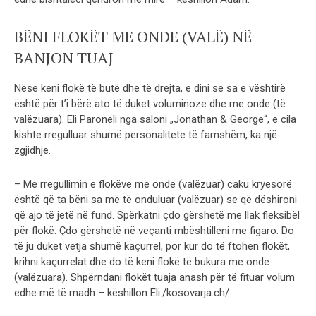
BËNI FLOKËT ME ONDE (VALË) NË
BANJON TUAJ
Nëse keni flokë të butë dhe të drejta, e dini se sa e vështirë
është për t’i bërë ato të duket voluminoze dhe me onde (të
valëzuara). Eli Paroneli nga saloni „Jonathan & George“, e cila
kishte rregulluar shumë personalitete të famshëm, ka një
zgjidhje.
– Me rregullimin e flokëve me onde (valëzuar) caku kryesorë
është që ta bëni sa më të onduluar (valëzuar) se që dëshironi
që ajo të jetë në fund. Spërkatni çdo gërshetë me llak fleksibël
për flokë. Çdo gërshetë në veçanti mbështilleni me figaro. Do
të ju duket vetja shumë kaçurrel, por kur do të ftohen flokët,
krihni kaçurrelat dhe do të keni flokë të bukura me onde
(valëzuara). Shpërndani flokët tuaja anash për të fituar volum
edhe më të madh – këshillon Eli./kosovarja.ch/