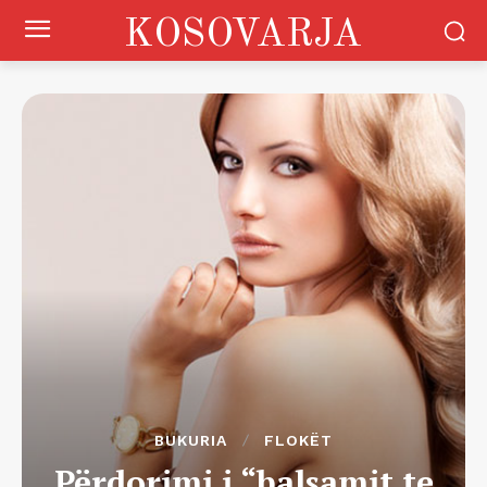
KOSOVARJA
BUKURIA
FLOKËT
Përdorimi i “balsamit te