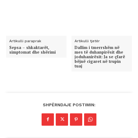
Artikulli paraprak
Artikulli tjetër
Sepsa – shkaktarët,
Dallim i tmerrshëm në
simptomat dhe shërimi
mes të duhanpirësit dhe
joduhanirësit: Ja se çfarë
bëjnë cigaret në trupin
tuaj
SHPËRNDAJE POSTIMIN: