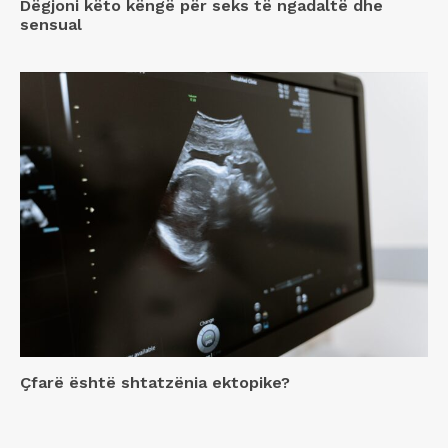
Dëgjoni këto këngë për seks të ngadaltë dhe
sensual
Çfarë është shtatzënia ektopike?