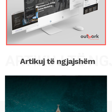
ARTIKUJ TË N
Artikuj të ngjajshëm