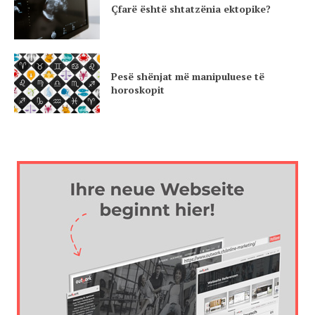
Çfarë është shtatzënia ektopike?
Pesë shënjat më manipuluese të
horoskopit