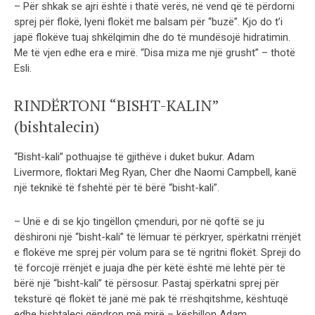
– Për shkak se ajri është i thatë verës, në vend që të përdorni
sprej për flokë, lyeni flokët me balsam për “buzë”. Kjo do t’i
japë flokëve tuaj shkëlqimin dhe do të mundësojë hidratimin.
Me të vjen edhe era e mirë. “Disa miza me një grusht” – thotë
Esli.
RINDËRTONI “BISHT-KALIN”
(bishtalecin)
“Bisht-kali” pothuajse të gjithëve i duket bukur. Adam
Livermore, floktari Meg Ryan, Cher dhe Naomi Campbell, kanë
një teknikë të fshehtë për të bërë “bisht-kali”.
– Unë e di se kjo tingëllon çmenduri, por në qoftë se ju
dëshironi një “bisht-kali” të lëmuar të përkryer, spërkatni rrënjët
e flokëve me sprej për volum para se të ngritni flokët. Spreji do
të forcojë rrënjët e juaja dhe për këtë është më lehtë për të
bërë një “bisht-kali” të përsosur. Pastaj spërkatni sprej për
teksturë që flokët të janë më pak të rrëshqitshme, kështuqë
edhe bishtaleci qëndron më mirë – këshillon Adam.