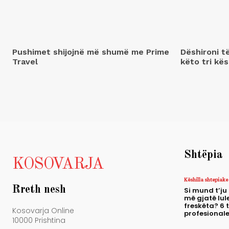
Pushimet shijojnë më shumë me Prime
Dëshironi t
Travel
këto tri kës
Shtëpia
KOSOVARJA
Këshilla shtepiake
Rreth nesh
Si mund t’ju
më gjatë lule
freskëta? 6 
Kosovarja Online
profesional
10000 Prishtina