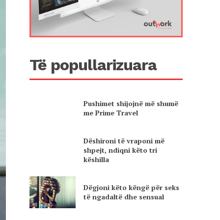
Të popullarizuara
Pushimet shijojnë më shumë
me Prime Travel
Dëshironi të vraponi më
shpejt, ndiqni këto tri
këshilla
Dëgjoni këto këngë për seks
të ngadaltë dhe sensual