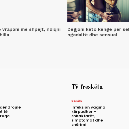
ë vraponi më shpejt, ndiqni
Dëgjoni këto këngë për se
hilla
ngadaltë dhe sensual
Të freskëta
Këshilla
 qëndrojnë
Infeksion vaginal
t të
kërpudhor –
truqe
shkaktarët,
e
simptomat dhe
shërimi