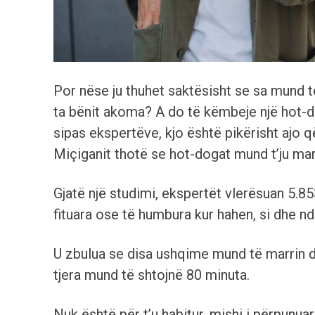
Por nëse ju thuhet saktësisht se sa mund t
ta bënit akoma? A do të këmbeje një hot-d
sipas ekspertëve, kjo është pikërisht ajo që
Miçiganit thotë se hot-dogat mund t’ju ​​
Gjatë një studimi, ekspertët vlerësuan 5.8
fituara ose të humbura kur hahen, si dhe nd
U zbulua se disa ushqime mund të marrin d
tjera mund të shtojnë 80 minuta.
Nuk është për t’u habitur, mishi i përpunua