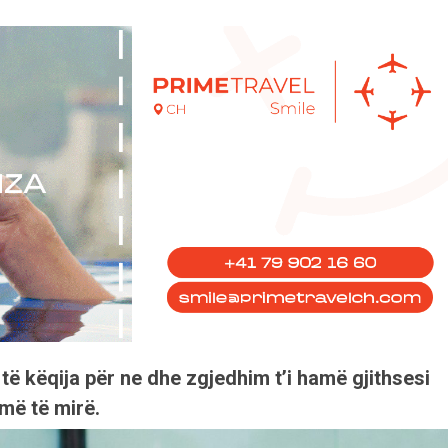
të këqija për ne dhe zgjedhim t’i hamë gjithsesi
umë të mirë.