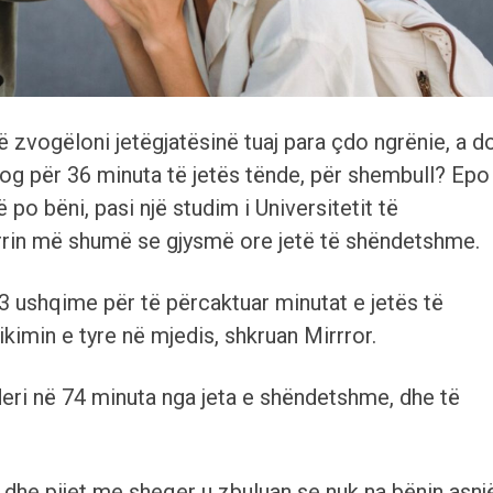
ë zvogëloni jetëgjatësinë tuaj para çdo ngrënie, a d
og për 36 minuta të jetës tënde, për shembull? Epo
 po bëni, pasi një studim i Universitetit të
marrin më shumë se gjysmë ore jetë të shëndetshme.
53 ushqime për të përcaktuar minutat e jetës të
ikimin e tyre në mjedis, shkruan Mirrror.
eri në 74 minuta nga jeta e shëndetshme, dhe të
r dhe pijet me sheqer u zbuluan se nuk na bënin asnj