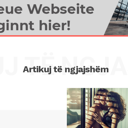
UJ TË NGJ
Artikuj të ngjajshëm