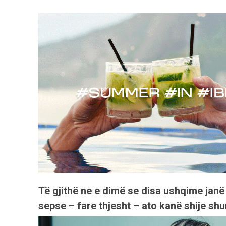
Të gjithë ne e dimë se disa ushqime janë 
sepse – fare thjesht – ato kanë shije sh