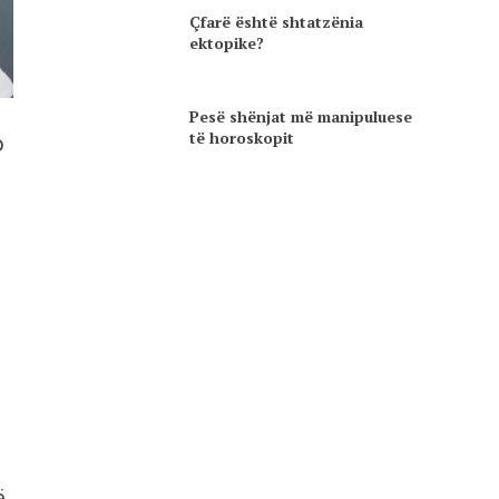
Çfarë është shtatzënia
ektopike?
Pesë shënjat më manipuluese
të horoskopit
o
ë