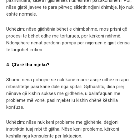
pazhvilluara, sikleti i gjidhënies nuk është i pazakonshëm. Por,
nëse gjatë javëve të para përveç sikletit ndjeni dhimbje, kjo nuk
është normale.
Udhëzim: nëse gjidhënia bëhet e dhimbshme, mos prisni që
procesi të bëhet edhe më torturues, por kërkoni ndihmë.
Ndonjëherë nënat përdorin pompa për nxjerrjen e gjirit derisa
të largohet irritimi.
4. Çfarë tha mjeku?
Shumë nëna pohojnë se nuk kanë marrë asnjë udhëzim apo
mbështetje pasi kanë dale nga spitali. Gjithashtu, disa prej
nënave që kishin sukses me gjidhënie, u ballafaquan me
probleme më vonë, pasi mjekët iu kishin dhënë këshilla
konfuze.
Udhëzim: nëse nuk keni probleme me gjidhënie, dëgjoni
instinktin tuaj mbi të gjitha. Nëse keni probleme, kërkoni
këshilla nga konsulentë për laktacion.