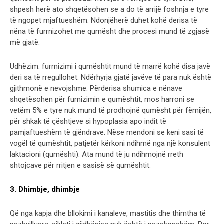
shpesh herë ato shqetësohen se a do të arrijë foshnja e tyre
të ngopet mjaftueshëm. Ndonjëherë duhet kohë derisa të
nëna të furrnizohet me qumësht dhe procesi mund të zgjasë
më gjatë.
Udhëzim: furrnizimi i qumështit mund të marrë kohë disa javë
deri sa të rregullohet. Ndërhyrja gjatë javëve të para nuk është
gjithmonë e nevojshme. Përderisa shumica e nënave
shqetësohen për furnizimin e qumështit, mos harroni se
vetëm 5% e tyre nuk mund të prodhojnë qumësht për fëmijën,
për shkak të çështjeve si hypoplasia apo indit të
pamjaftueshëm të gjëndrave. Nëse mendoni se keni sasi të
vogël të qumështit, patjetër kërkoni ndihmë nga një konsulent
laktacioni (qumështi). Ata mund të ju ndihmojnë rreth
shtojcave për rritjen e sasisë së qumështit.
3. Dhimbje, dhimbje
Që nga kapja dhe bllokimi i kanaleve, mastitis dhe thimtha të