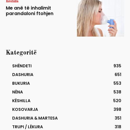
Këshilla
Me anë të inhalimit
parandaloni ftohjen
Kategoritë
SHËNDETI
935
DASHURIA
651
BUKURIA
553
NËNA
538
KËSHILLA
520
KOSOVARJA
398
DASHURIA & MARTESA
351
TRUPI / LËKURA
318