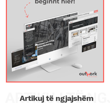
ARTIKUJ TË N
Artikuj të ngjajshëm