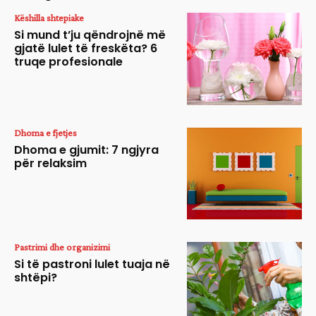
Këshilla shtepiake
Si mund t’ju qëndrojnë më
gjatë lulet të freskëta? 6
truqe profesionale
Dhoma e fjetjes
Dhoma e gjumit: 7 ngjyra
për relaksim
Pastrimi dhe organizimi
Si të pastroni lulet tuaja në
shtëpi?