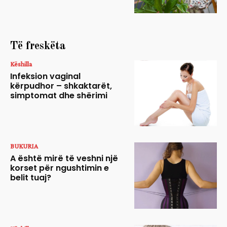
Të freskëta
Këshilla
Infeksion vaginal
kërpudhor – shkaktarët,
simptomat dhe shërimi
BUKURIA
A është mirë të veshni një
korset për ngushtimin e
belit tuaj?