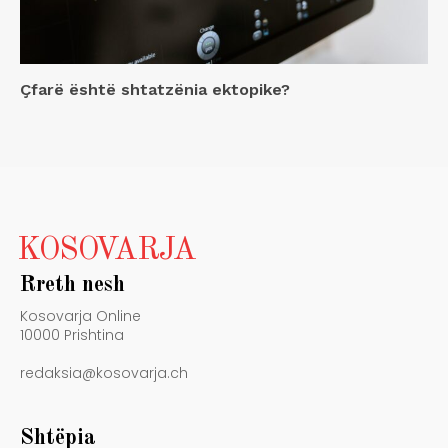
Çfarë është shtatzënia ektopike?
KOSOVARJA
Rreth nesh
Kosovarja Online
10000 Prishtina
redaksia@kosovarja.ch
Shtëpia