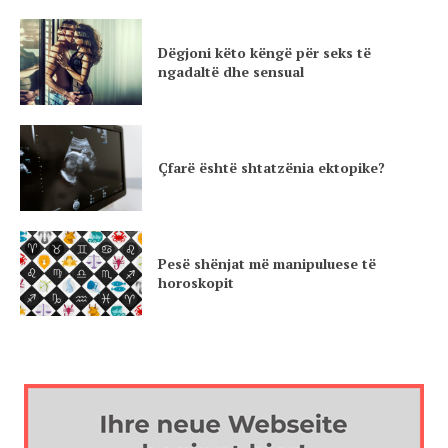
Dëgjoni këto këngë për seks të
ngadaltë dhe sensual
Çfarë është shtatzënia ektopike?
Pesë shënjat më manipuluese të
horoskopit