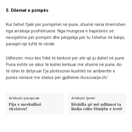
5. Dilemat e pompës
Kur bëhet fjalë për pompimin në punë, shumë nëna tmerrohen
nga arratisja poshtëruese. Nga mungesa e hapësirës së
nevojshme për pompim dhe përpjekja për tu fshehur në banjo,
paraqet një luftë të rëndë.
Udhëzim: mos kini frikë të kërkoni për atë që ju duhet në punë.
Puna është se sikur të kishin kërkuar më shumë në punë, do
të ishin të detyruar t’ja plotësonin kushtet në ambientin e
punës nënave me status për gjidhënie./kosovarja.ch/
Artikulli paraprak
Artikulli tjetër
Pija e mrekullisë
Këshilla që më ndihmoi ta
ekziston!
lindja edhe fëmijën e tretë