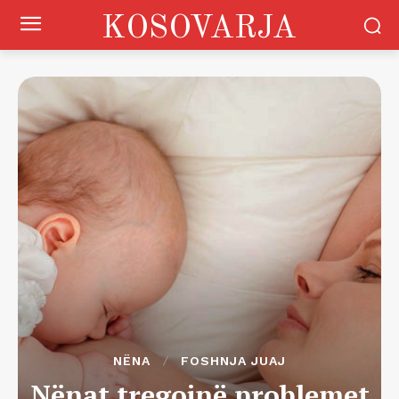
KOSOVARJA
NËNA
FOSHNJA JUAJ
Nënat tregojnë problemet