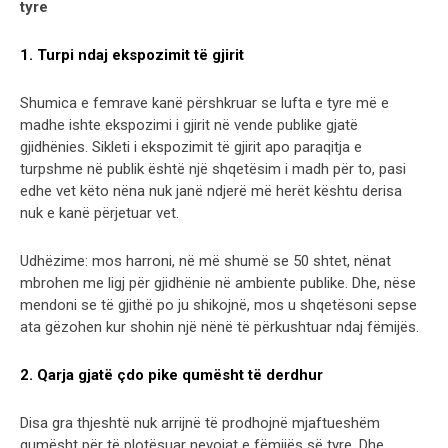
tyre
1. Turpi ndaj ekspozimit të gjirit
Shumica e femrave kanë përshkruar se lufta e tyre më e
madhe ishte ekspozimi i gjirit në vende publike gjatë
gjidhënies. Sikleti i ekspozimit të gjirit apo paraqitja e
turpshme në publik është një shqetësim i madh për to, pasi
edhe vet këto nëna nuk janë ndjerë më herët kështu derisa
nuk e kanë përjetuar vet.
Udhëzime: mos harroni, në më shumë se 50 shtet, nënat
mbrohen me ligj për gjidhënie në ambiente publike. Dhe, nëse
mendoni se të gjithë po ju shikojnë, mos u shqetësoni sepse
ata gëzohen kur shohin një nënë të përkushtuar ndaj fëmijës.
2. Qarja gjatë çdo pike qumësht të derdhur
Disa gra thjeshtë nuk arrijnë të prodhojnë mjaftueshëm
qumësht për të plotësuar nevojat e fëmijës së tyre. Dhe,