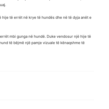
uaj.
 hije të errët në krye të hundës dhe në të dyja anët e
ë errët mbi gunga në hundë. Duke vendosur një hije të
 mund të bëjmë një pamje vizuale të kënaqshme të