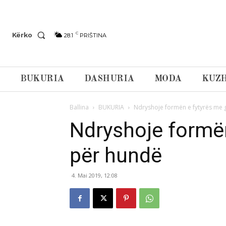
C
Kërko
28.1
PRIŠTINA
BUKURIA
DASHURIA
MODA
KUZH
Ballina
BUKURIA
Ndryshoje formën e fytyrës me 
Ndryshoje formën
për hundë
4. Mai 2019, 12:08