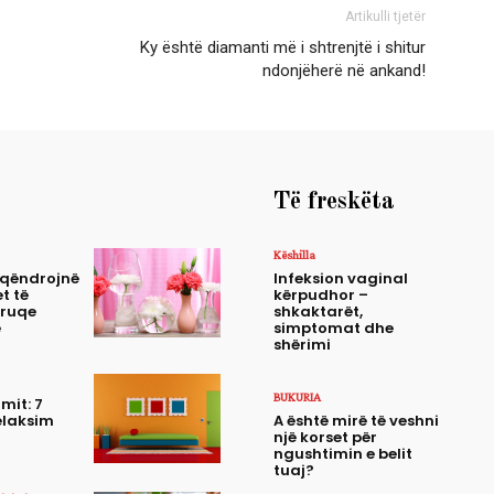
Artikulli tjetër
Ky është diamanti më i shtrenjtë i shitur
ndonjëherë në ankand!
Të freskëta
Këshilla
 qëndrojnë
Infeksion vaginal
t të
kërpudhor –
truqe
shkaktarët,
e
simptomat dhe
shërimi
BUKURIA
mit: 7
elaksim
A është mirë të veshni
një korset për
ngushtimin e belit
tuaj?