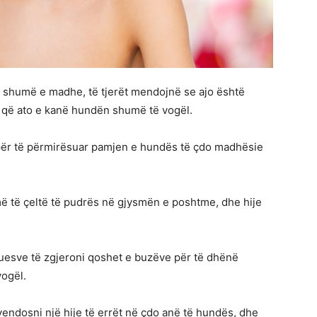
 shumë e madhe, të tjerët mendojnë se ajo është
që ato e kanë hundën shumë të vogël.
n për të përmirësuar pamjen e hundës të çdo madhësie
 më të çeltë të pudrës në gjysmën e poshtme, dhe hije
uesve të zgjeroni qoshet e buzëve për të dhënë
vogël.
vendosni një hije të errët në çdo anë të hundës, dhe