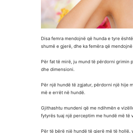
Disa femra mendojnë që hunda e tyre është
shumë e gjerë, dhe ka femëra që mendojnë 
Për fat të mirë, ju mund të përdorni grimi
dhe dimensioni.
Për një hundë të zgjatur, përdorni një hije
më e errët në hundë.
Gjithashtu mundeni që me ndihmën e vizëll
fytyrës tuaj një perceptim me hundë më të 
Për të bërë një hundë të gjerë më të hollë, 