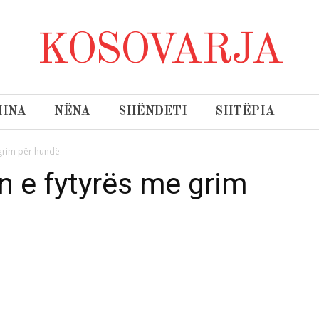
KOSOVARJA
INA
NËNA
SHËNDETI
SHTËPIA
grim për hundë
 e fytyrës me grim