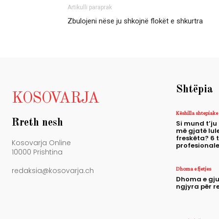
Artikulli paraprak
Zbulojeni nëse ju shkojnë flokët e shkurtra
Shtëpia
KOSOVARJA
Këshilla shtepiake
Rreth nesh
Si mund t’ju
më gjatë lule
freskëta? 6 
Kosovarja Online
profesional
10000 Prishtina
Dhoma e fjetjes
redaksia@kosovarja.ch
Dhoma e gju
ngjyra për r