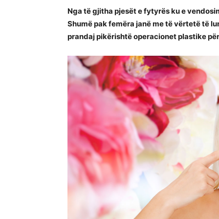
Nga të gjitha pjesët e fytyrës ku e vendosi
Shumë pak femëra janë me të vërtetë të l
prandaj pikërishtë operacionet plastike pë