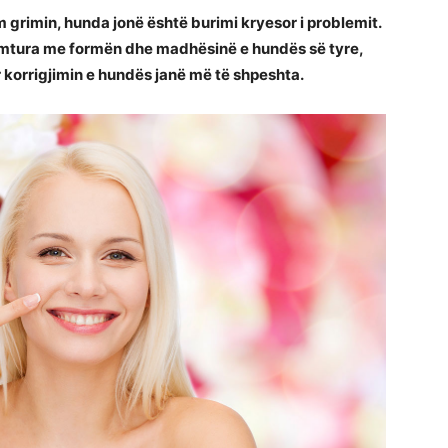
m grimin, hunda jonë është burimi kryesor i problemit.
umtura me formën dhe madhësinë e hundës së tyre,
r korrigjimin e hundës janë më të shpeshta.