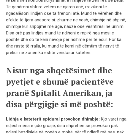
të keni nën kontroll ndryshimet e rrahjeve të zemrës së bebit.
Të qëndroni shtrirë vetëm në njërën anë, rrezikoni të
ngadalësoni lindjen ose ta frenoni atë. Mund të vërehen dhe
efekte të tjera anësore si: zhurmë në vesh, dhimbje në shpinë,
dhimbje kur shpojmë me age, nauze ose vështirësi në urinim.
Disa orë pas lindjes mund të ndiheni e mpirë nga mesi e
poshtë dhe do të keni nevojë për ndihmë për të ecur. Por ka
dhe raste të rralla, ku mund të kemi një dëmtim të nervit të
prekur në zonën ku është vendosur kateteri.
Nisur nga shqetësimet dhe
pyetjet e shumë pacientëve
pranë Spitalit Amerikan, ja
disa përgjigje si më poshtë:
Lidhja e kateterit epidural provokon dhimbje:
Kjo varet nga
ndjeshmëria e çdo gruaje, disa shprehen se provokon pak
ndjesi bezdisjeje në zonën e mpirë, për të ndjerë më pas, pak