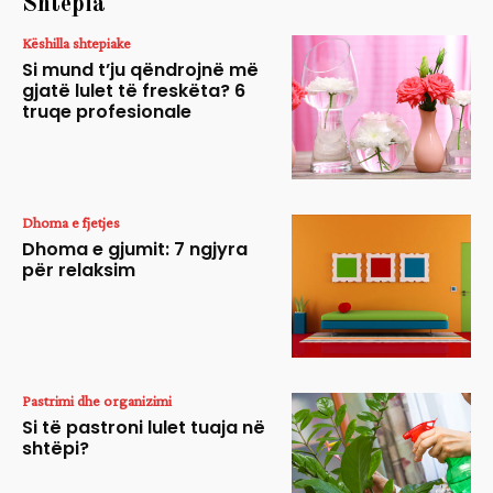
Shtëpia
Këshilla shtepiake
Si mund t’ju qëndrojnë më
gjatë lulet të freskëta? 6
truqe profesionale
Dhoma e fjetjes
Dhoma e gjumit: 7 ngjyra
për relaksim
Pastrimi dhe organizimi
Si të pastroni lulet tuaja në
shtëpi?