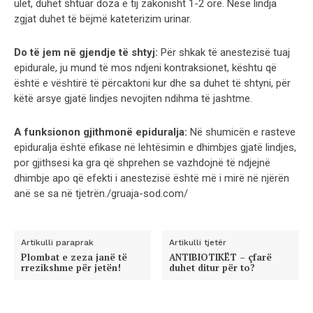
ulet, duhet shtuar doza e tij zakonisht 1-2 orë. Nëse lindja
zgjat duhet të bëjmë kateterizim urinar.
Do të jem në gjendje të shtyj:
Për shkak të anestezisë tuaj
epidurale, ju mund të mos ndjeni kontraksionet, kështu që
është e vështirë të përcaktoni kur dhe sa duhet të shtyni, për
këtë arsye gjatë lindjes nevojiten ndihma të jashtme.
A funksionon gjithmonë epiduralja:
Në shumicën e rasteve
epiduralja është efikase në lehtësimin e dhimbjes gjatë lindjes,
por gjithsesi ka gra që shprehen se vazhdojnë të ndjejnë
dhimbje apo që efekti i anestezisë është më i mirë në njërën
anë se sa në tjetrën./gruaja-sod.com/
Artikulli paraprak
Artikulli tjetër
Plombat e zeza janë të
ANTIBIOTIKËT – çfarë
rrezikshme për jetën!
duhet ditur për to?