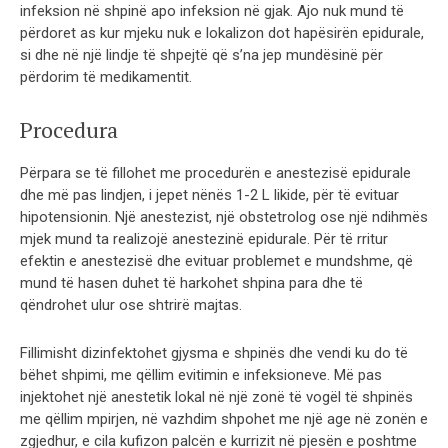
infeksion në shpinë apo infeksion në gjak. Ajo nuk mund të
përdoret as kur mjeku nuk e lokalizon dot hapësirën epidurale,
si dhe në një lindje të shpejtë që s’na jep mundësinë për
përdorim të medikamentit.
Procedura
Përpara se të fillohet me procedurën e anestezisë epidurale
dhe më pas lindjen, i jepet nënës 1-2 L likide, për të evituar
hipotensionin. Një anestezist, një obstetrolog ose një ndihmës
mjek mund ta realizojë anestezinë epidurale. Për të rritur
efektin e anestezisë dhe evituar problemet e mundshme, që
mund të hasen duhet të harkohet shpina para dhe të
qëndrohet ulur ose shtrirë majtas.
Fillimisht dizinfektohet gjysma e shpinës dhe vendi ku do të
bëhet shpimi, me qëllim evitimin e infeksioneve. Më pas
injektohet një anestetik lokal në një zonë të vogël të shpinës
me qëllim mpirjen, në vazhdim shpohet me një age në zonën e
zgjedhur, e cila kufizon palcën e kurrizit në pjesën e poshtme