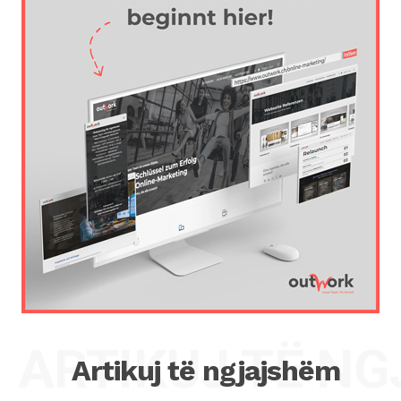
ARTIKUJ TË N
Artikuj të ngjajshëm