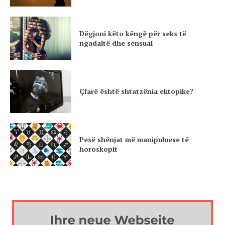
Dëgjoni këto këngë për seks të
ngadaltë dhe sensual
Çfarë është shtatzënia ektopike?
Pesë shënjat më manipuluese të
horoskopit