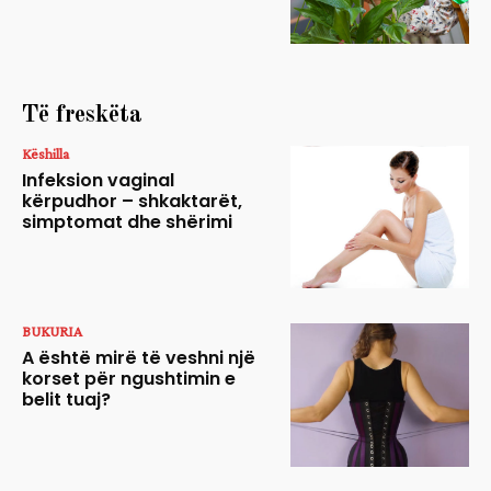
Të freskëta
Këshilla
Infeksion vaginal
kërpudhor – shkaktarët,
simptomat dhe shërimi
BUKURIA
A është mirë të veshni një
korset për ngushtimin e
belit tuaj?