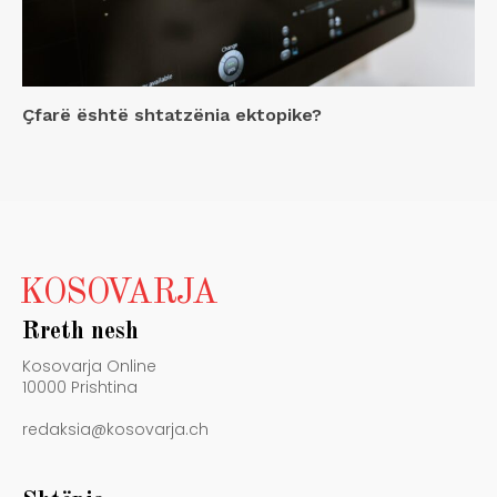
Çfarë është shtatzënia ektopike?
KOSOVARJA
Rreth nesh
Kosovarja Online
10000 Prishtina
redaksia@kosovarja.ch