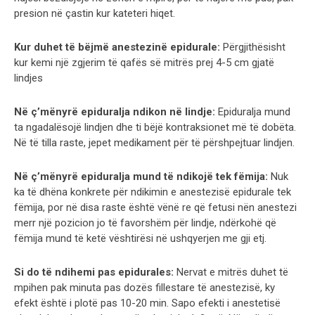
presion në çastin kur kateteri hiqet.
Kur duhet të bëjmë anestezinë epidurale:
Përgjithësisht
kur kemi një zgjerim të qafës së mitrës prej 4-5 cm gjatë
lindjes
Në ç’mënyrë epiduralja ndikon në lindje:
Epiduralja mund
ta ngadalësojë lindjen dhe ti bëjë kontraksionet më të dobëta.
Në të tilla raste, jepet medikament për të përshpejtuar lindjen.
Në ç’mënyrë epiduralja mund të ndikojë tek fëmija:
Nuk
ka të dhëna konkrete për ndikimin e anestezisë epidurale tek
fëmija, por në disa raste është vënë re që fetusi nën anestezi
merr një pozicion jo të favorshëm për lindje, ndërkohë që
fëmija mund të ketë vështirësi në ushqyerjen me gji etj.
Si do të ndihemi pas epidurales:
Nervat e mitrës duhet të
mpihen pak minuta pas dozës fillestare të anestezisë, ky
efekt është i plotë pas 10-20 min. Sapo efekti i anestetisë