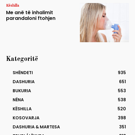
Këshilla
Me anë të inhalimit
parandaloni ftohjen
Kategoritë
SHËNDETI
935
DASHURIA
651
BUKURIA
553
NËNA
538
KËSHILLA
520
KOSOVARJA
398
DASHURIA & MARTESA
351