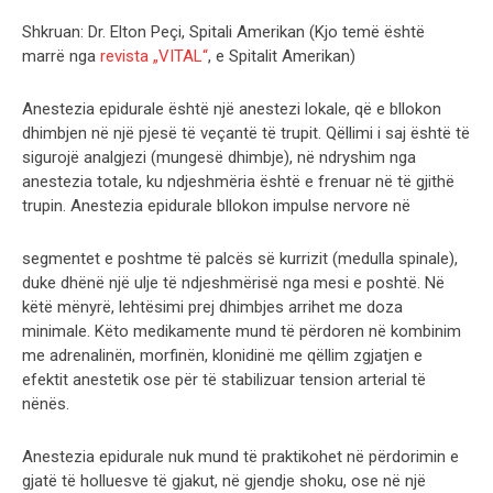
Shkruan: Dr. Elton Peçi, Spitali Amerikan (Kjo temë është
marrë nga
revista „VITAL“
, e Spitalit Amerikan)
Anestezia epidurale është një anestezi lokale, që e bllokon
dhimbjen në një pjesë të veçantë të trupit. Qëllimi i saj është të
sigurojë analgjezi (mungesë dhimbje), në ndryshim nga
anestezia totale, ku ndjeshmëria është e frenuar në të gjithë
trupin. Anestezia epidurale bllokon impulse nervore në
segmentet e poshtme të palcës së kurrizit (medulla spinale),
duke dhënë një ulje të ndjeshmërisë nga mesi e poshtë. Në
këtë mënyrë, lehtësimi prej dhimbjes arrihet me doza
minimale. Këto medikamente mund të përdoren në kombinim
me adrenalinën, morfinën, klonidinë me qëllim zgjatjen e
efektit anestetik ose për të stabilizuar tension arterial të
nënës.
Anestezia epidurale nuk mund të praktikohet në përdorimin e
gjatë të holluesve të gjakut, në gjendje shoku, ose në një