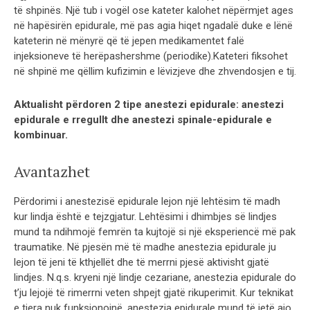
të shpinës. Një tub i vogël ose kateter kalohet nëpërmjet ages
në hapësirën epidurale, më pas agia hiqet ngadalë duke e lënë
kateterin në mënyrë që të jepen medikamentet falë
injeksioneve të herëpashershme (periodike).Kateteri fiksohet
në shpinë me qëllim kufizimin e lëvizjeve dhe zhvendosjen e tij.
Aktualisht përdoren 2 tipe anestezi epidurale: anestezi
epidurale e rregullt dhe anestezi spinale-epidurale e
kombinuar.
Avantazhet
Përdorimi i anestezisë epidurale lejon një lehtësim të madh
kur lindja është e tejzgjatur. Lehtësimi i dhimbjes së lindjes
mund ta ndihmojë femrën ta kujtojë si një eksperiencë më pak
traumatike. Në pjesën më të madhe anestezia epidurale ju
lejon të jeni të kthjellët dhe të merrni pjesë aktivisht gjatë
lindjes. N.q.s. kryeni një lindje cezariane, anestezia epidurale do
t’ju lejojë të rimerrni veten shpejt gjatë rikuperimit. Kur teknikat
e tjera nuk funksionojnë, anestezia epidurale mund të jetë ajo