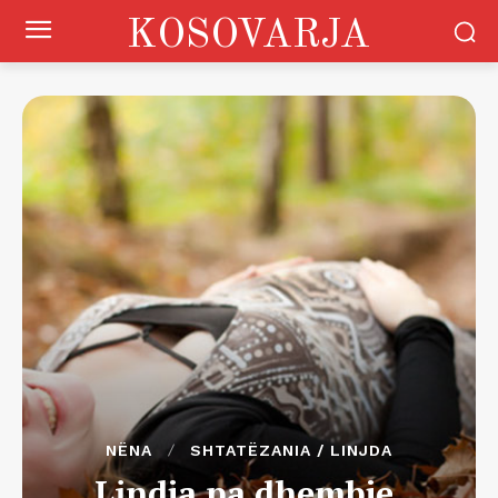
KOSOVARJA
NËNA
SHTATËZANIA / LINJDA
Lindja pa dhembje.