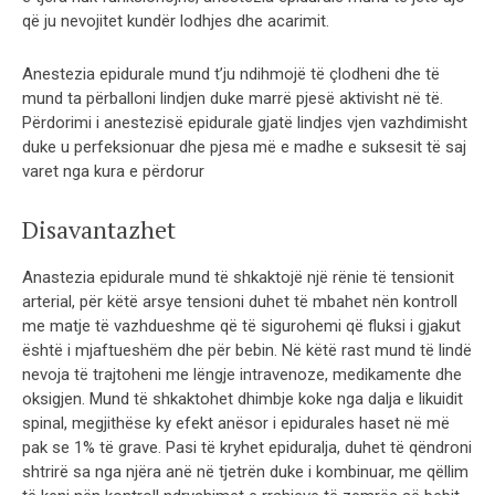
që ju nevojitet kundër lodhjes dhe acarimit.
Anestezia epidurale mund t’ju ndihmojë të çlodheni dhe të
mund ta përballoni lindjen duke marrë pjesë aktivisht në të.
Përdorimi i anestezisë epidurale gjatë lindjes vjen vazhdimisht
duke u perfeksionuar dhe pjesa më e madhe e suksesit të saj
varet nga kura e përdorur
Disavantazhet
Anastezia epidurale mund të shkaktojë një rënie të tensionit
arterial, për këtë arsye tensioni duhet të mbahet nën kontroll
me matje të vazhdueshme që të sigurohemi që fluksi i gjakut
është i mjaftueshëm dhe për bebin. Në këtë rast mund të lindë
nevoja të trajtoheni me lëngje intravenoze, medikamente dhe
oksigjen. Mund të shkaktohet dhimbje koke nga dalja e likuidit
spinal, megjithëse ky efekt anësor i epidurales haset në më
pak se 1% të grave. Pasi të kryhet epiduralja, duhet të qëndroni
shtrirë sa nga njëra anë në tjetrën duke i kombinuar, me qëllim