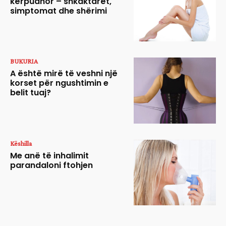
kërpudhor – shkaktarët,
simptomat dhe shërimi
BUKURIA
A është mirë të veshni një
korset për ngushtimin e
belit tuaj?
Këshilla
Me anë të inhalimit
parandaloni ftohjen