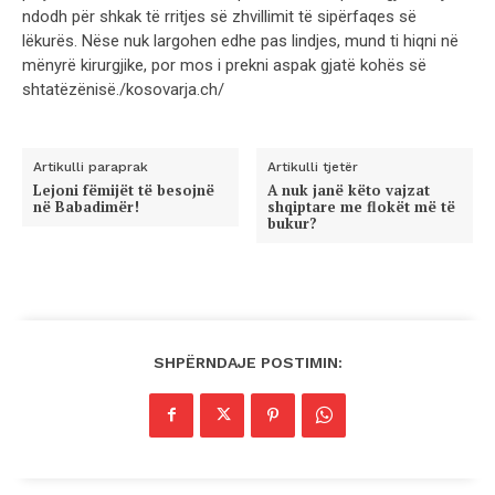
ndodh për shkak të rritjes së zhvillimit të sipërfaqes së
lëkurës. Nëse nuk largohen edhe pas lindjes, mund ti hiqni në
mënyrë kirurgjike, por mos i prekni aspak gjatë kohës së
shtatëzënisë./kosovarja.ch/
Artikulli paraprak
Artikulli tjetër
Lejoni fëmijët të besojnë
A nuk janë këto vajzat
në Babadimër!
shqiptare me flokët më të
bukur?
SHPËRNDAJE POSTIMIN: