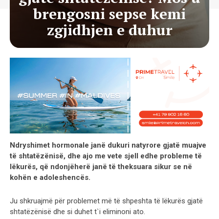
brengosni sepse kemi
zgjidhjen e duhur
Ndryshimet hormonale janë dukuri natyrore gjatë muajve
të shtatëzënisë, dhe ajo me vete sjell edhe probleme të
lëkurës, që ndonjëherë janë të theksuara sikur se në
kohën e adoleshencës.
Ju shkruajmë për problemet më të shpeshta të lëkurës gjatë
shtatëzënisë dhe si duhet t`i eliminoni ato.