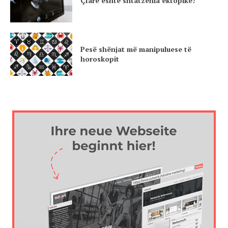
Çfarë është shtatzënia ektopike?
Pesë shënjat më manipuluese të
horoskopit