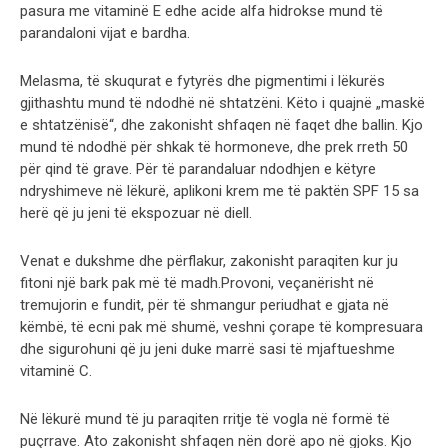
pasura me vitaminë E edhe acide alfa hidrokse mund të
parandaloni vijat e bardha.
Melasma, të skuqurat e fytyrës dhe pigmentimi i lëkurës
gjithashtu mund të ndodhë në shtatzëni. Këto i quajnë „maskë
e shtatzënisë“, dhe zakonisht shfaqen në faqet dhe ballin. Kjo
mund të ndodhë për shkak të hormoneve, dhe prek rreth 50
për qind të grave. Për të parandaluar ndodhjen e këtyre
ndryshimeve në lëkurë, aplikoni krem me të paktën SPF 15 sa
herë që ju jeni të ekspozuar në diell.
Venat e dukshme dhe përflakur, zakonisht paraqiten kur ju
fitoni një bark pak më të madh.Provoni, veçanërisht në
tremujorin e fundit, për të shmangur periudhat e gjata në
këmbë, të ecni pak më shumë, veshni çorape të kompresuara
dhe sigurohuni që ju jeni duke marrë sasi të mjaftueshme
vitaminë C.
Në lëkurë mund të ju paraqiten rritje të vogla në formë të
puçrrave. Ato zakonisht shfaqen nën dorë apo në gjoks. Kjo