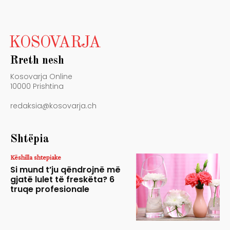
KOSOVARJA
Rreth nesh
Kosovarja Online
10000 Prishtina
redaksia@kosovarja.ch
Shtëpia
Këshilla shtepiake
Si mund t’ju qëndrojnë më
gjatë lulet të freskëta? 6
truqe profesionale