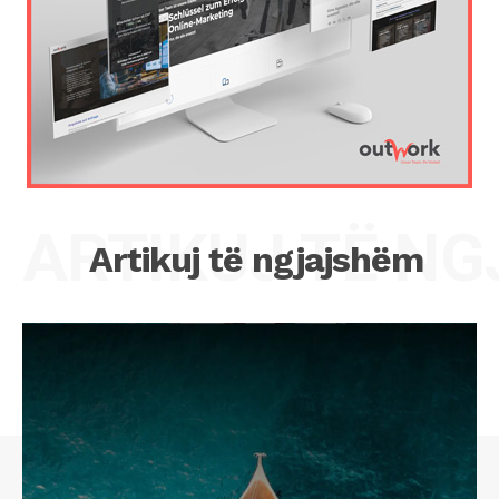
ARTIKUJ TË N
Artikuj të ngjajshëm