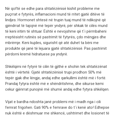
Në qoftë se edhe para shtatëzënisë kishit probleme me
puçrrat e fytyrës, inflamacioni mund të rritet gjatë ditëve të
lindjes. Hormonet shtesë në trupin tuaj mund të ndikojnë që
gjëndrrat të tajojnë më tepër yndyrë, për shkak të cilës mund
të keni iritim të shtuar. Është e nevojshme që t`i përmbaheni
rreptësisht rutinës së pastrimit të fytyrës, çdo mëngjes dhe
mbrëmje. Keni kujdes, sigurisht që atë duhet ta bëni me
produkte që janë të lejuara gjatë shtatëzënisë. Pas pastrimit
përdorni kremë hidratuese pa yndyrë.
Shkëlqimi në fytyrë të cilin të gjithë e shohin tek shtatëzënat
është i vërtetë. Gjatë shtatëzënisë trupi prodhon 50% më
tepër gjak dhe lëngje, andaj edhe qarkullimi është më i fortë.
Prandaj fytyra është më e shëndritshme, dhe sikurse kemi
cekur gjënrrat punojnë më shumë andaj edhe fytyra shkëlqen.
Vijat e bardha ndoshta janë problemi më i madh nga i cili
femrat frigohen. Gati 90% e femrave do t`i kenë ato! Edhepse
nuk është e dëshmuar me shkencë, ushtrimet dhe losionet të