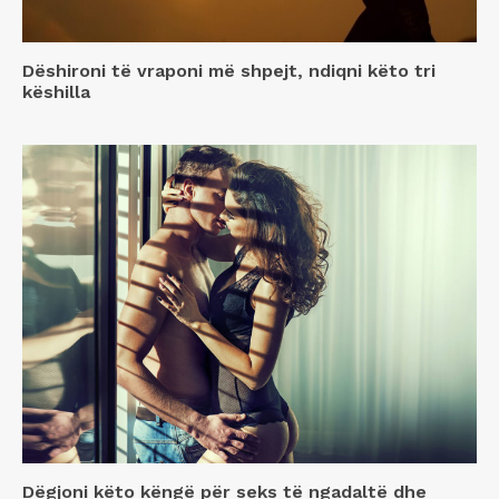
Dëshironi të vraponi më shpejt, ndiqni këto tri
këshilla
Dëgjoni këto këngë për seks të ngadaltë dhe