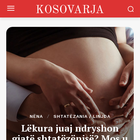
KOSOVARJA
NËNA
SHTATËZANIA / LINJDA
Lëkura juaj ndryshon
gjatë shtatëzënisë? Mos u