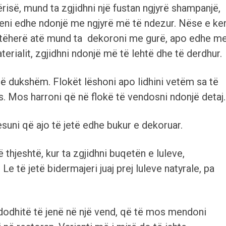
ërisë, mund ta zgjidhni një fustan ngjyrë shampanjë,
deni edhe ndonjë me ngjyrë më të ndezur. Nëse e ke
, atëherë atë mund ta dekoroni me gurë, apo edhe m
terialit, zgjidhni ndonjë më të lehtë dhe të derdhur.
 të dukshëm. Flokët lëshoni apo lidhini vetëm sa të
s. Mos harroni që në flokë të vendosni ndonjë detaj.
esuni që ajo të jetë edhe bukur e dekoruar.
thjeshtë, kur ta zgjidhni buqetën e luleve,
 të jetë bidermajeri juaj prej luleve natyrale, pa
ndodhitë të jenë në një vend, që të mos mendoni