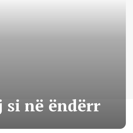
j si në ëndërr