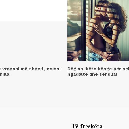
ë vraponi më shpejt, ndiqni
Dëgjoni këto këngë për se
hilla
ngadaltë dhe sensual
Të freskëta