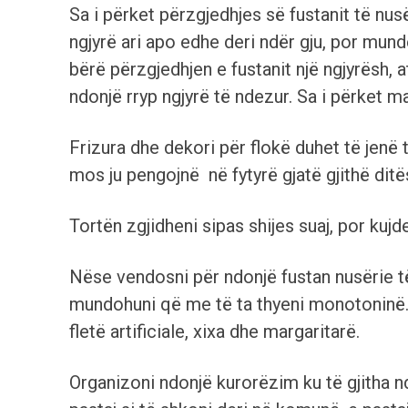
Sa i përket përzgjedhjes së fustanit të nus
ngjyrë ari apo edhe deri ndër gju, por mun
bërë përzgjedhjen e fustanit një ngjyrësh
ndonjë rryp ngjyrë të ndezur. Sa i përket ma
Frizura dhe dekori për flokë duhet të jenë
mos ju pengojnë në fytyrë gjatë gjithë ditë
Tortën zgjidheni sipas shijes suaj, por kujd
Nëse vendosni për ndonjë fustan nusërie të 
mundohuni që me të ta thyeni monotoninë. Le
fletë artificiale, xixa dhe margaritarë.
Organizoni ndonjë kurorëzim ku të gjitha 