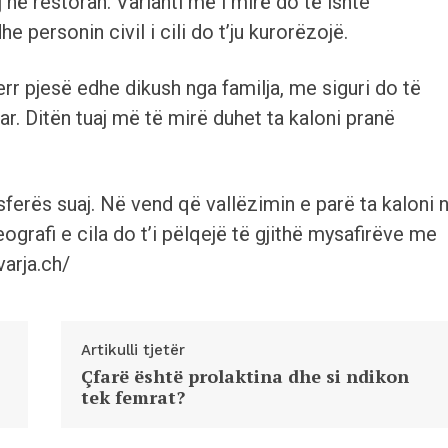
 në restoran. Varianti më i mirë do të ishte
he personin civil i cili do t’ju kurorëzojë.
rr pjesë edhe dikush nga familja, me siguri do të
r. Ditën tuaj më të mirë duhet ta kaloni pranë
sferës suaj. Në vend që vallëzimin e parë ta kaloni 
grafi e cila do t’i pëlqejë të gjithë mysafirëve me
arja.ch/
Artikulli tjetër
Çfarë është prolaktina dhe si ndikon
tek femrat?