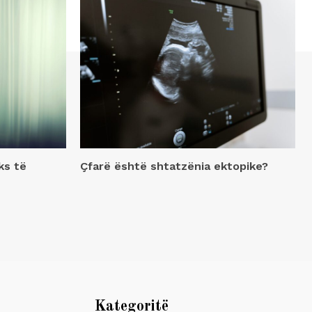
ks të
Çfarë është shtatzënia ektopike?
Kategoritë