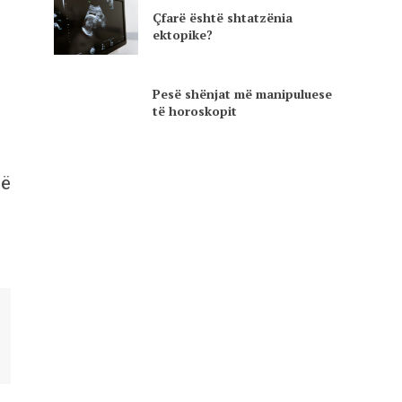
Çfarë është shtatzënia
ektopike?
Pesë shënjat më manipuluese
të horoskopit
në