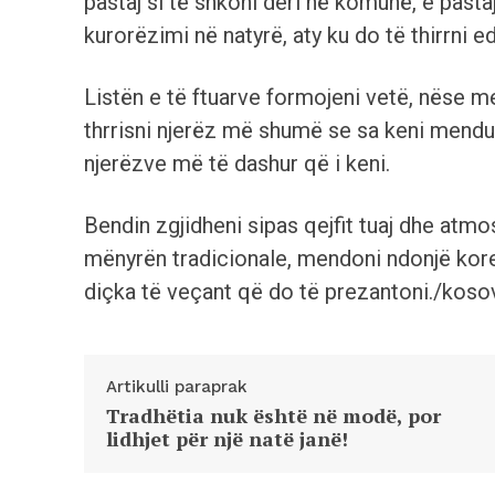
pastaj si të shkoni deri në komunë, e pastaj
kurorëzimi në natyrë, aty ku do të thirrni ed
Listën e të ftuarve formojeni vetë, nëse me
thrrisni njerëz më shumë se sa keni mendua
njerëzve më të dashur që i keni.
Bendin zgjidheni sipas qejfit tuaj dhe atmo
mënyrën tradicionale, mendoni ndonjë koreo
diçka të veçant që do të prezantoni./kosov
Artikulli paraprak
Tradhëtia nuk është në modë, por
lidhjet për një natë janë!