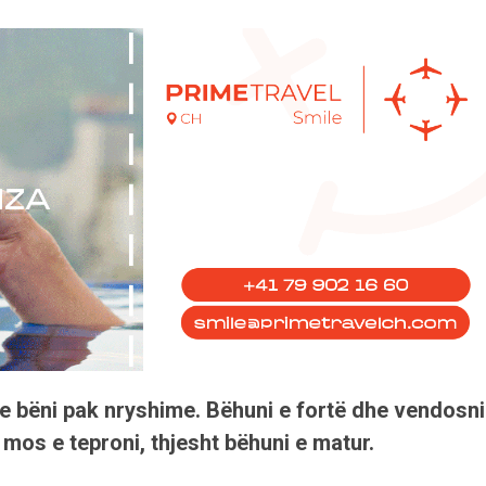
dhe bëni pak nryshime. Bëhuni e fortë dhe vendosni
 mos e teproni, thjesht bëhuni e matur.