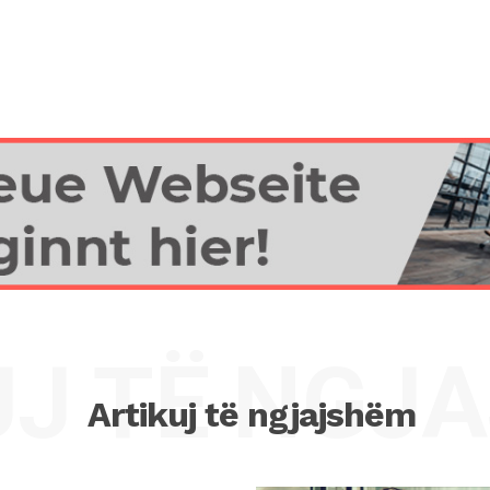
UJ TË NGJ
Artikuj të ngjajshëm