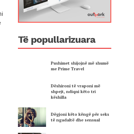
ni
e
Të popullarizuara
Pushimet shijojnë më shumë
me Prime Travel
Dëshironi të vraponi më
shpejt, ndiqni këto tri
këshilla
Dëgjoni këto këngë për seks
të ngadaltë dhe sensual