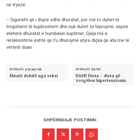
në tryezë.
– Sigurisht që i dojnë edhe dhuratat, por me to duhet të
tregohemi të kujdesshëm dhe nuk duhet ta teprojmë, sepse
atëherë dhuratat e humbasin kuptimin. Gjëja më e
rëndësishme është që t’u dhurojmë atyre diçka që ata me të
vërtetë duan.
Artikulli paraprak
Artikulli tjetër
Shtatë dobitë nga seksi
DASH Dieta – dieta që
zvogëlon hipertensionin
SHPËRNDAJE POSTIMIN: