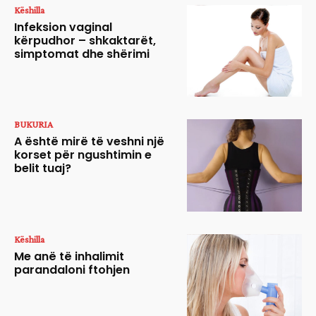
Këshilla
Infeksion vaginal
kërpudhor – shkaktarët,
simptomat dhe shërimi
BUKURIA
A është mirë të veshni një
korset për ngushtimin e
belit tuaj?
Këshilla
Me anë të inhalimit
parandaloni ftohjen