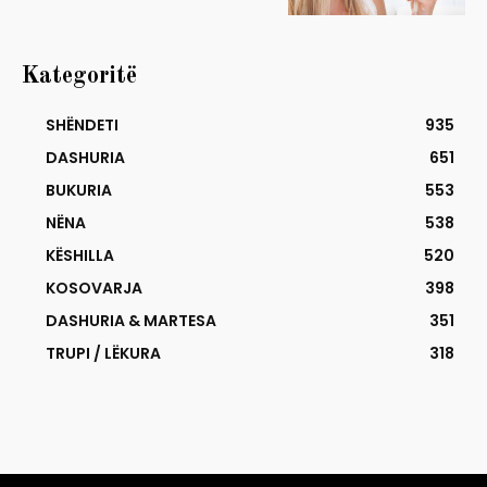
Kategoritë
SHËNDETI
935
DASHURIA
651
BUKURIA
553
NËNA
538
KËSHILLA
520
KOSOVARJA
398
DASHURIA & MARTESA
351
TRUPI / LËKURA
318