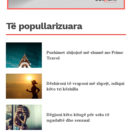
Të popullarizuara
Pushimet shijojnë më shumë me Prime
Travel
Dëshironi të vraponi më shpejt, ndiqni
këto tri këshilla
Dëgjoni këto këngë për seks të
ngadaltë dhe sensual