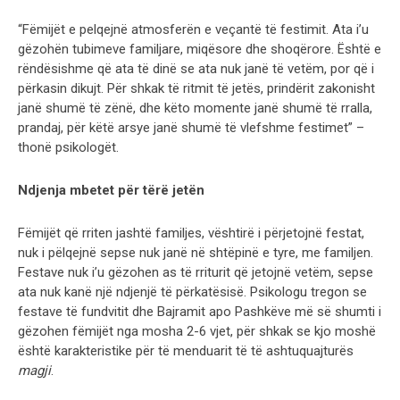
“Fëmijët e pelqejnë atmosferën e veçantë të festimit. Ata i’u
gëzohën tubimeve familjare, miqësore dhe shoqërore. Është e
rëndësishme që ata të dinë se ata nuk janë të vetëm, por që i
përkasin dikujt. Për shkak të ritmit të jetës, prindërit zakonisht
janë shumë të zënë, dhe këto momente janë shumë të rralla,
prandaj, për këtë arsye janë shumë të vlefshme festimet” –
thonë psikologët.
Ndjenja mbetet për tërë jetën
Fëmijët që rriten jashtë familjes, vështirë i përjetojnë festat,
nuk i pëlqejnë sepse nuk janë në shtëpinë e tyre, me familjen.
Festave nuk i’u gëzohen as të rriturit që jetojnë vetëm, sepse
ata nuk kanë një ndjenjë të përkatësisë. Psikologu tregon se
festave të fundvitit dhe Bajramit apo Pashkëve më së shumti i
gëzohen fëmijët nga mosha 2-6 vjet, për shkak se kjo moshë
është karakteristike për të menduarit të të ashtuquajturës
magji
.