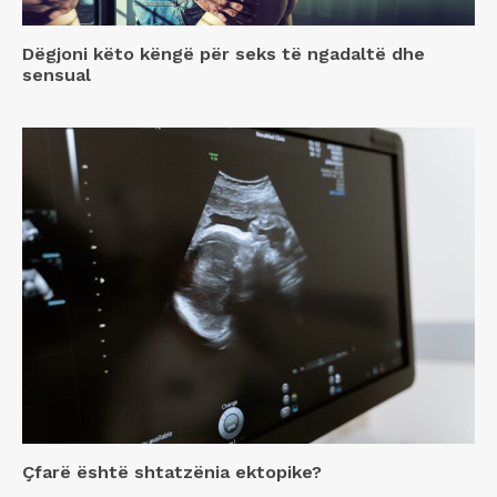
Dëgjoni këto këngë për seks të ngadaltë dhe
sensual
Çfarë është shtatzënia ektopike?