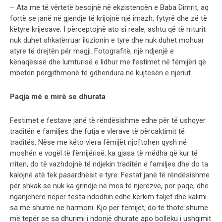
– Ata me të vërtetë besojnë në ekzistencën e Baba Dimrit, aq
fortë se janë në gjendje të krijojnë një imazh, fytyrë dhe zë të
këtyre krijesave. I përceptojnë ato si reale, ashtu që të rriturit
nuk duhet shkatërruar iluzionin e tyre dhe nuk duhet mohuar
atyre të drejtën për magji. Fotografitë, një ndjenjë e
kënaqësisë dhe lumturisë e lidhur me festimet në fëmijëri që
mbeten përgjithmonë të gdhendura në kujtesën e njeriut.
Paqja më e mirë se dhurata
Festimet e festave janë të rëndësishme edhe për të ushqyer
traditën e familjes dhe futja e vlerave të përcaktimit të
traditës. Nëse me këto vlera fëmijët njoftohen qysh në
moshën e vogël të fëmijërisë, ka gjasa të mëdha që kur të
rriten, do të vazhdojnë të ndjekin traditën e familjes dhe do ta
kalojnë atë tek pasardhësit e tyre. Festat janë të rëndësishme
për shkak se nuk ka grindje në mes të njerëzve, por paqe, dhe
nganjëherë nëpër festa ndodhin edhe kërkim faljet dhe kalimi
sa më shumë në harmoni. Kjo për fëmijët, do të thotë shumë
më tepër se sa dhurimi i ndonjë dhurate apo bollëku i ushqimit