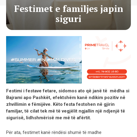
Festimet e familjes japin
siguri
Festimi i festave fetare, sidomos ato që janë të mëdha si
Bajrami apo Pashkët, efektshëm kanë ndikim pozitiv në
zhvillimin e fëmijëve. Këto festa festohen në gjirin
familjar, të cilat tek më të vegjëlit ngjallin një ndjenjë të
sigurisë, lidhshmërisë me më të afërtit.
Për ata, festimet kanë rëndësi shumë të madhe