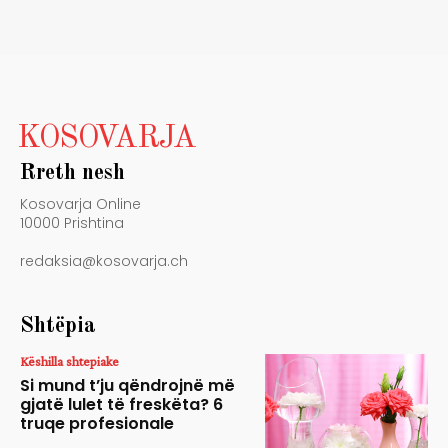
KOSOVARJA
Rreth nesh
Kosovarja Online
10000 Prishtina
redaksia@kosovarja.ch
Shtëpia
Këshilla shtepiake
Si mund t’ju qëndrojnë më
gjatë lulet të freskëta? 6
truqe profesionale