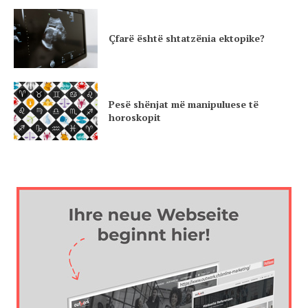
Çfarë është shtatzënia ektopike?
Pesë shënjat më manipuluese të
horoskopit