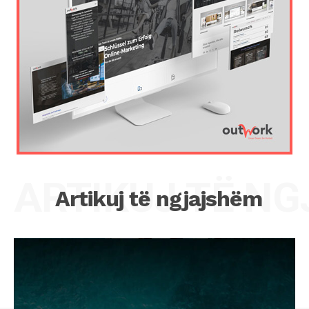
ARTIKUJ TË N
Artikuj të ngjajshëm