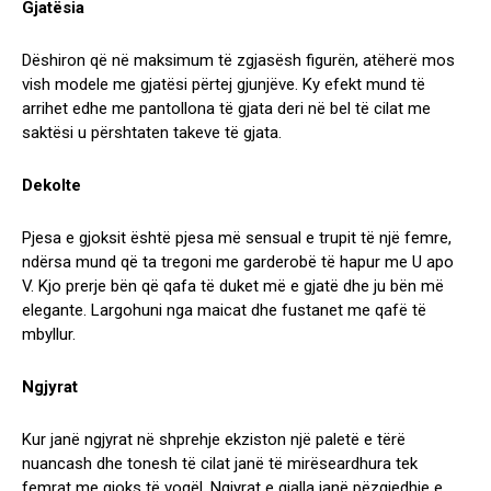
Gjatësia
Dëshiron që në maksimum të zgjasësh figurën, atëherë mos
vish modele me gjatësi përtej gjunjëve. Ky efekt mund të
arrihet edhe me pantollona të gjata deri në bel të cilat me
saktësi u përshtaten takeve të gjata.
Dekolte
Pjesa e gjoksit është pjesa më sensual e trupit të një femre,
ndërsa mund që ta tregoni me garderobë të hapur me U apo
V. Kjo prerje bën që qafa të duket më e gjatë dhe ju bën më
elegante. Largohuni nga maicat dhe fustanet me qafë të
mbyllur.
Ngjyrat
Kur janë ngjyrat në shprehje ekziston një paletë e tërë
nuancash dhe tonesh të cilat janë të mirëseardhura tek
femrat me gjoks të vogël. Ngjyrat e gjalla janë pëzgjedhje e