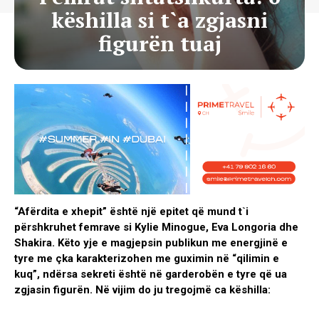
këshilla si t`a zgjasni
figurën tuaj
“Afërdita e xhepit” është një epitet që mund t`i
përshkruhet femrave si Kylie Minogue, Eva Longoria dhe
Shakira. Këto yje e magjepsin publikun me energjinë e
tyre me çka karakterizohen me guximin në “qilimin e
kuq”, ndërsa sekreti është në garderobën e tyre që ua
zgjasin figurën. Në vijim do ju tregojmë ca këshilla: