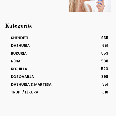
Kategoritë
SHËNDETI
935
DASHURIA
651
BUKURIA
553
NËNA
538
KËSHILLA
520
KOSOVARJA
398
DASHURIA & MARTESA
351
TRUPI / LËKURA
318