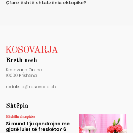
Çfarë është shtatzënia ektopike?
KOSOVARJA
Rreth nesh
Kosovarja Online
10000 Prishtina
redaksia@kosovarja.ch
Shtëpia
Këshilla shtepiake
Si mund t’ju qëndrojnë më
gjatë lulet të freskëta? 6