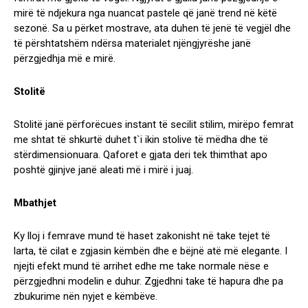
mirë të ndjekura nga nuancat pastele që janë trend në këtë
sezonë. Sa u përket mostrave, ata duhen të jenë të vegjël dhe
të përshtatshëm ndërsa materialet njëngjyrëshe janë
përzgjedhja më e mirë.
Stolitë
Stolitë janë përforëcues instant të secilit stilim, mirëpo femrat
me shtat të shkurtë duhet t`i ikin stolive të mëdha dhe të
stërdimensionuara. Qaforet e gjata deri tek thimthat apo
poshtë gjinjve janë aleati më i mirë i juaj.
Mbathjet
Ky lloj i femrave mund të haset zakonisht në take tejet të
larta, të cilat e zgjasin këmbën dhe e bëjnë atë më elegante. I
njejti efekt mund të arrihet edhe me take normale nëse e
përzgjedhni modelin e duhur. Zgjedhni take të hapura dhe pa
zbukurime nën nyjet e këmbëve.