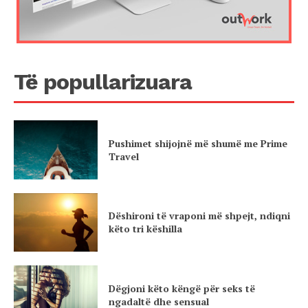
Të popullarizuara
Pushimet shijojnë më shumë me Prime
Travel
Dëshironi të vraponi më shpejt, ndiqni
këto tri këshilla
Dëgjoni këto këngë për seks të
ngadaltë dhe sensual