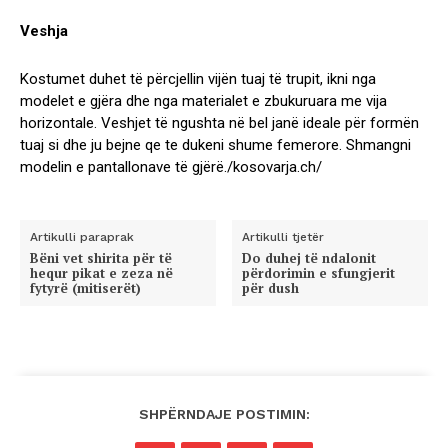
Veshja
Kostumet duhet të përcjellin vijën tuaj të trupit, ikni nga
modelet e gjëra dhe nga materialet e zbukuruara me vija
horizontale. Veshjet të ngushta në bel janë ideale për formën
tuaj si dhe ju bejne qe te dukeni shume femerore. Shmangni
modelin e pantallonave të gjërë./kosovarja.ch/
Artikulli paraprak
Artikulli tjetër
Bëni vet shirita për të
Do duhej të ndalonit
hequr pikat e zeza në
përdorimin e sfungjerit
fytyrë (mitiserët)
për dush
SHPËRNDAJE POSTIMIN: