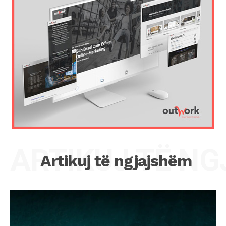
ARTIKUJ TË N
Artikuj të ngjajshëm