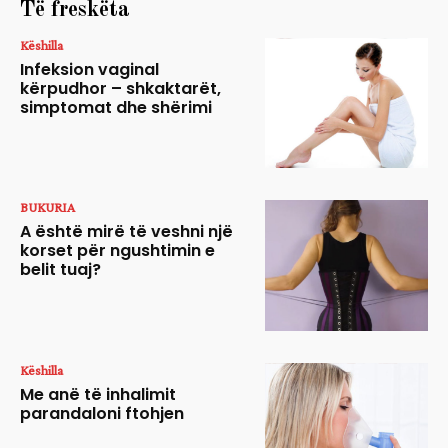
Të freskëta
Këshilla
Infeksion vaginal
kërpudhor – shkaktarët,
simptomat dhe shërimi
BUKURIA
A është mirë të veshni një
korset për ngushtimin e
belit tuaj?
Këshilla
Me anë të inhalimit
parandaloni ftohjen