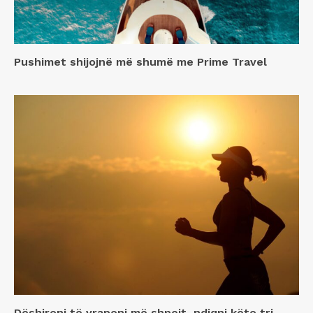
Pushimet shijojnë më shumë me Prime Travel
Dëshironi të vraponi më shpejt, ndiqni këto tri