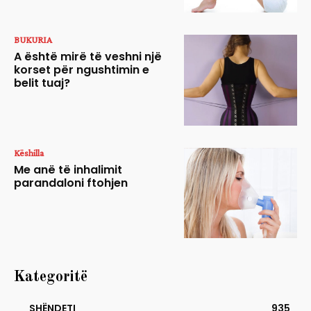
BUKURIA
A është mirë të veshni një
korset për ngushtimin e
belit tuaj?
Këshilla
Me anë të inhalimit
parandaloni ftohjen
Kategoritë
SHËNDETI
935