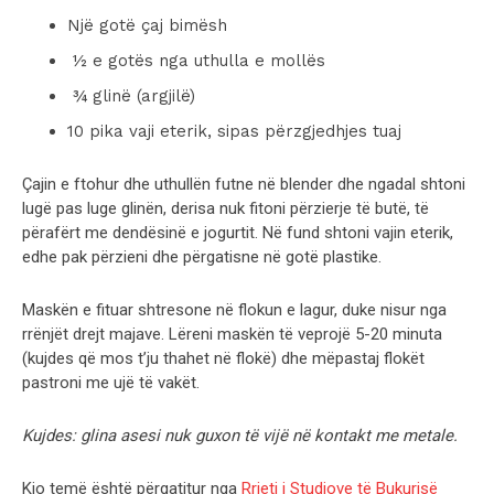
Një gotë çaj bimësh
½ e gotës nga uthulla e mollës
¾ glinë (argjilë)
10 pika vaji eterik, sipas përzgjedhjes tuaj
Çajin e ftohur dhe uthullën futne në blender dhe ngadal shtoni
lugë pas luge glinën, derisa nuk fitoni përzierje të butë, të
përafërt me dendësinë e jogurtit. Në fund shtoni vajin eterik,
edhe pak përzieni dhe përgatisne në gotë plastike.
Maskën e fituar shtresone në flokun e lagur, duke nisur nga
rrënjët drejt majave. Lëreni maskën të veprojë 5-20 minuta
(kujdes që mos t’ju thahet në flokë) dhe mëpastaj flokët
pastroni me ujë të vakët.
Kujdes: glina asesi nuk guxon të vijë në kontakt me metale.
Kjo temë është përgatitur nga
Rrjeti i Studiove të Bukurisë