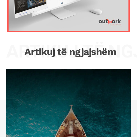
ARTIKUJ TË N
Artikuj të ngjajshëm