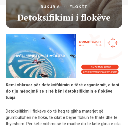
BUKURIA
FLOKËT
Detoksifikimi i flokëve
Kemi shkruar për detoksifikimin e tërë organizmit, e tani
do t’ju mësojmë se si të bëni detoksifikimin e flokëve
tuaja.
Detoksifikimi i flokëve do të heq të gjitha materjet që
grumbullohen në flokë, të cilat e bëjnë flokun të thatë dhe të
thyeshëm. Për këtë ndihmesë të madhe do të ketë glina e cila