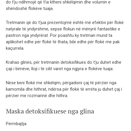
do t’ju ndihmojë që t’ia ktheni shkëlqimin dhe volumin e
shëndoshë flokëve tuaja.
Tretmanin që do t’jua prezentojmë është më efektivi për flokë
natyrale të yndyrshme, sepse flokun në mënyrë fantastike e
pastron nga yndyrërat. Por poashtu ky tretman mund ta
aplikohet edhe për flokë të thata, bile edhe për flokë me pak
kaçurrela.
Krahas glinës, për tretmanin detoksifikues do t’ju duhet edhe
çaji i bimëve, lloji i të cilit varet nga ngjyra e flokëve tuaja.
Nëse keni flokë me shkëlqim, përgadisni çaj të përzier nga
kamomila dhe hithrat, ndërsa për flokë të errëta ju duhet çaj i
përzier me rozmarinë dhe hithra.
Maska detoksifikuese nga glina
Përmbajtja: