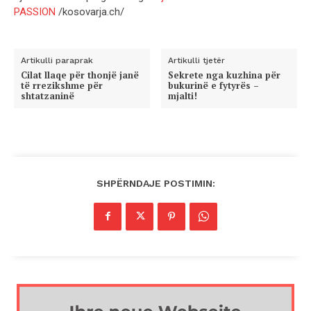
PASSION
/kosovarja.ch/
Artikulli paraprak
Artikulli tjetër
Cilat llaqe për thonjë janë
Sekrete nga kuzhina për
të rrezikshme për
bukurinë e fytyrës –
shtatzaninë
mjalti!
SHPËRNDAJE POSTIMIN: