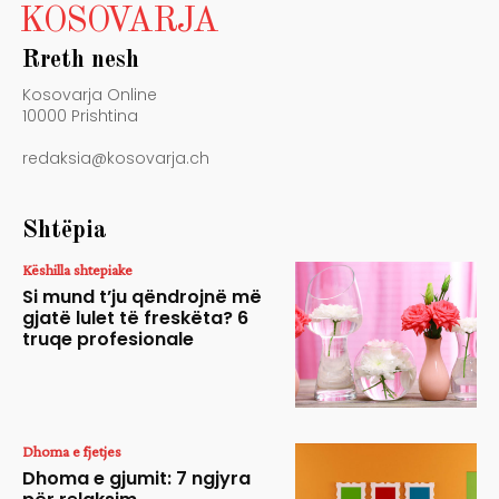
KOSOVARJA
Rreth nesh
Kosovarja Online
10000 Prishtina
redaksia@kosovarja.ch
Shtëpia
Këshilla shtepiake
Si mund t’ju qëndrojnë më
gjatë lulet të freskëta? 6
truqe profesionale
Dhoma e fjetjes
Dhoma e gjumit: 7 ngjyra