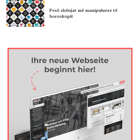
Pesë shënjat më manipuluese të
horoskopit