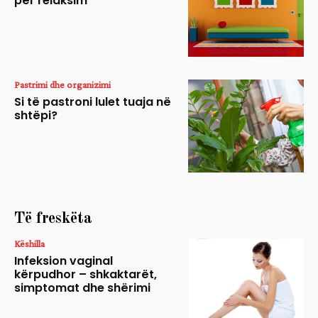
për relaksim
Pastrimi dhe organizimi
Si të pastroni lulet tuaja në
shtëpi?
Të freskëta
Këshilla
Infeksion vaginal
kërpudhor – shkaktarët,
simptomat dhe shërimi