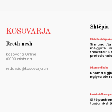
Shtëpia
KOSOVARJA
Këshilla shtepiake
Rreth nesh
Si mund t’ju
më gjatë lule
freskëta? 6 
Kosovarja Online
profesional
10000 Prishtina
Dhoma e fjetjes
redaksia@kosovarja.ch
Dhoma e gju
ngjyra për r
Pastrimi dhe orga
Si të pastron
tuaja në sht