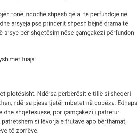
jën tonë, ndodhë shpesh që ai të përfundojë në
 edhe arsyeja pse prindërit shpesh bëjnë drama të
etë arsye për shqetësim nëse çamçakëzi përfundon
yshimet tuaja:
t plotësisht. Ndërsa përbërësit e tillë si sheqeri
ërthen, ndërsa pjesa tjetër mbetet në copëza. Edhep
me dhe shqetësuese, por çamçakëzi i patretur
ë patretshem si lëvorja e frutave apo bërthamat,
eve të zorrëve.