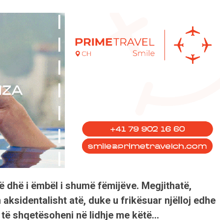
ë dhë i ëmbël i shumë fëmijëve. Megjithatë,
 aksidentalisht atë, duke u frikësuar njëlloj edhe
n të shqetësoheni në lidhje me këtë…