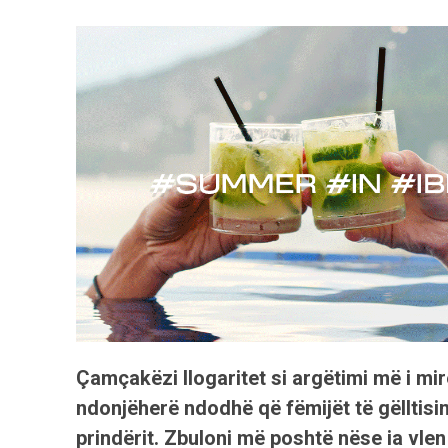
Çamçakëzi llogaritet si argëtimi më i mir
ndonjëherë ndodhë që fëmijët të gëlltisin
prindërit. Zbuloni më poshtë nëse ia vle