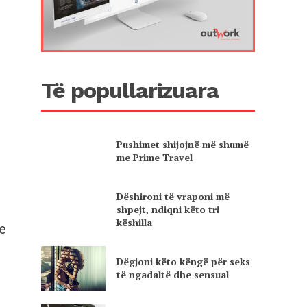
Të popullarizuara
Pushimet shijojnë më shumë
me Prime Travel
Dëshironi të vraponi më
shpejt, ndiqni këto tri
këshilla
se
Dëgjoni këto këngë për seks
të ngadaltë dhe sensual