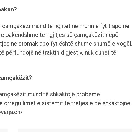
makun?
 çamçakëzi mund të ngjitet në murin e fytit apo në
t e pakëndshme të ngjitjes së çamçakëzit nëpër
jitjes në stomak apo fyt është shumë shumë e vogël
ë përfundojë në traktin digjestiv, nuk duhet të
 çamçakëzit
?
 e çamçakëzit mund të shkaktojë probeme
çrregullimet e sistemit të tretjes e që shkaktojnë
varja.ch/