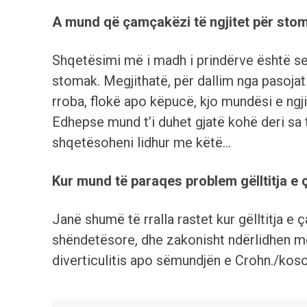
A mund që çamçakëzi të ngjitet për sto
Shqetësimi më i madh i prindërve është se
stomak. Megjithatë, për dallim nga pasoja
rroba, flokë apo këpucë, kjo mundësi e ng
Edhepse mund t’i duhet gjatë kohë deri sa t
shqetësoheni lidhur me këtë…
Kur mund të paraqes problem gëlltitja e
Janë shumë të rralla rastet kur gëlltitja
shëndetësore, dhe zakonisht ndërlidhen me 
diverticulitis apo sëmundjën e Crohn./koso