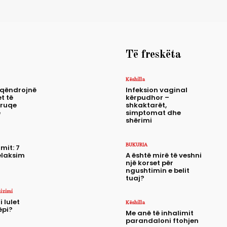
Të freskëta
Këshilla
 qëndrojnë
Infeksion vaginal
t të
kërpudhor –
truqe
shkaktarët,
e
simptomat dhe
shërimi
BUKURIA
mit: 7
elaksim
A është mirë të veshni
një korset për
ngushtimin e belit
tuaj?
nizimi
i lulet
Këshilla
ëpi?
Me anë të inhalimit
parandaloni ftohjen