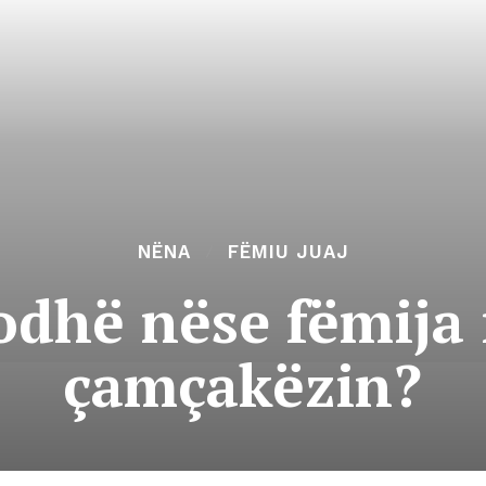
NËNA
FËMIU JUAJ
dhë nëse fëmija 
çamçakëzin?