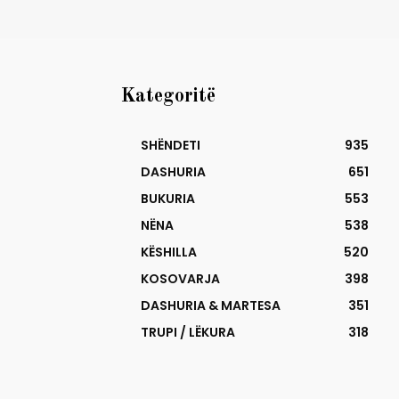
Kategoritë
SHËNDETI
935
DASHURIA
651
BUKURIA
553
NËNA
538
KËSHILLA
520
KOSOVARJA
398
DASHURIA & MARTESA
351
TRUPI / LËKURA
318