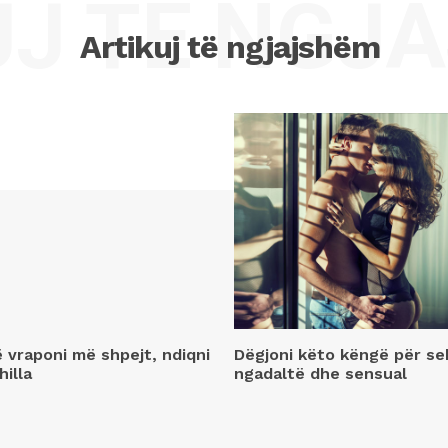
UJ TË NGJ
Artikuj të ngjajshëm
ë vraponi më shpejt, ndiqni
Dëgjoni këto këngë për se
hilla
ngadaltë dhe sensual