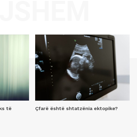
AJSHËM
ks të
Çfarë është shtatzënia ektopike?