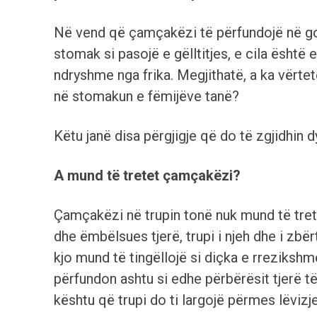
Në vend që çamçakëzi të përfundojë në go
stomak si pasojë e gëlltitjes, e cila është
ndryshme nga frika. Megjithatë, a ka vërt
në stomakun e fëmijëve tanë?
Këtu janë disa përgjigje që do të zgjidhin d
A mund të tretet çamçakëzi?
Çamçakëzi në trupin tonë nuk mund të trete
dhe ëmbëlsues tjerë, trupi i njeh dhe i zb
kjo mund të tingëllojë si diçka e rreziksh
përfundon ashtu si edhe përbërësit tjerë t
kështu që trupi do ti largojë përmes lëvizj