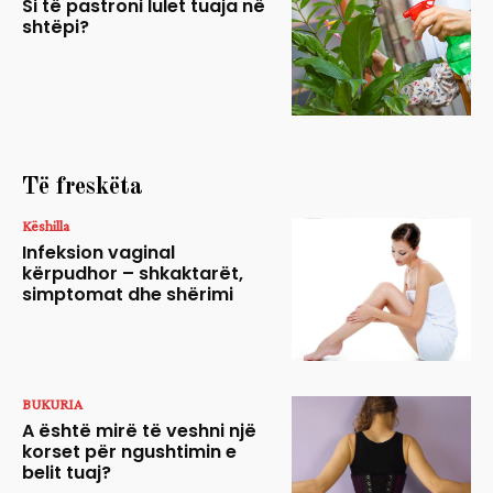
Si të pastroni lulet tuaja në
shtëpi?
Të freskëta
Këshilla
Infeksion vaginal
kërpudhor – shkaktarët,
simptomat dhe shërimi
BUKURIA
A është mirë të veshni një
korset për ngushtimin e
belit tuaj?