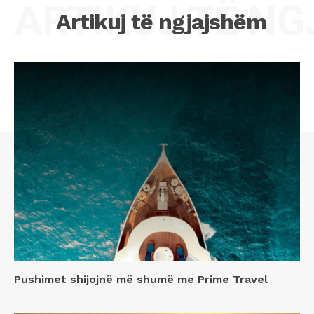
ARTIKUJ TË N
Artikuj të ngjajshëm
Pushimet shijojnë më shumë me Prime Travel