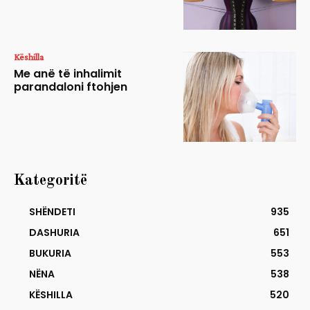
Këshilla
Me anë të inhalimit
parandaloni ftohjen
Kategoritë
SHËNDETI
935
DASHURIA
651
BUKURIA
553
NËNA
538
KËSHILLA
520