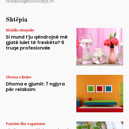
redaksia@kosovarja.ch
Shtëpia
Këshilla shtepiake
Si mund t’ju qëndrojnë më
gjatë lulet të freskëta? 6
truqe profesionale
Dhoma e fjetjes
Dhoma e gjumit: 7 ngjyra
për relaksim
Pastrimi dhe organizimi