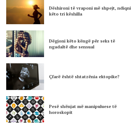
Dëshironi të vraponi më shpejt, ndiqni
këto tri këshilla
Dëgjoni këto këngë për seks të
ngadaltë dhe sensual
Çfarë është shtatzënia ektopike?
Pesë shënjat më manipuluese të
horoskopit