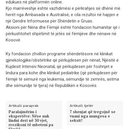
edukues në platformën online.
Kjo marrëveshje është vazhdimësi e përkrahjes së dhënë më
herët nga Ambasada e Australisë, e cila rezultoi në hapjen e
një Qendre Informuese për Shëndetin e Gruas.
Aksioni për Nëna dhe Fëmijë është fondacion humanitar që i
përkushtohet shpëtimit të jetës së fëmijëve dhe nënave në
Kosovë.
Ky fondacion zhvillon programe shëndetësore në klinikat
gjinekologjike/obstetrike që përkujdesen për nënat, Njësitë e
Kujdesit Intensiv Neonatal, që përkujdesen për foshnjet e
lindura para kohe dhe klinikat pediatrike (që përkujdesen për
fëmijë të sëmurë nga leukemia, sëmundje të zemrës, astma
dhe sëmundje të tjera) në Republikën e Kosovës.
Artikulli paraprak
Artikulli tjetër
Paralajmërim i
7 shenjat që tregojnë se
ekspertëve: Nëse nuk
vuani nga mungesa e
lindni deri në 30 vjet,
seksit!
rrezikoni të mbeteni pa
fëmijë