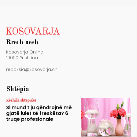
KOSOVARJA
Rreth nesh
Kosovarja Online
10000 Prishtina
redaksia@kosovarja.ch
Shtëpia
Këshilla shtepiake
Si mund t’ju qëndrojnë më
gjatë lulet të freskëta? 6
truqe profesionale