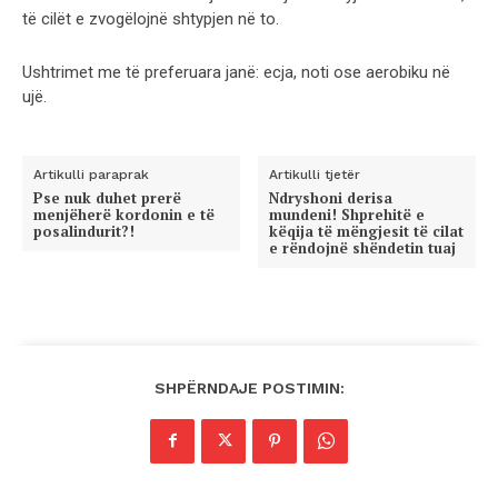
të cilët e zvogëlojnë shtypjen në to.
Ushtrimet me të preferuara janë: ecja, noti ose aerobiku në
ujë.
Artikulli paraprak
Artikulli tjetër
Pse nuk duhet prerë
Ndryshoni derisa
menjëherë kordonin e të
mundeni! Shprehitë e
posalindurit?!
këqija të mëngjesit të cilat
e rëndojnë shëndetin tuaj
SHPËRNDAJE POSTIMIN: