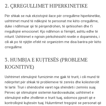
2. ÇRREGULLIMET HIPERKINETIKE
Për shkak se nuk ekzistojnë ilace për crregullime hiperkinetike,
ushtrimet mund të ndikojnë te personat me këto crregullime,
duke i ndihmuar që të përqendrohen, të qetësohen dhe t’i
rregullojnë emocionet. Kjo ndihmon si fëmijët, ashtu edhe të
rriturit. Ushtrimet e ngrisin përkohësisht nivelin e dopaminës, i
cili ak po të njëjtin efekt në organizëm me disa barëra për këto
crregullime.
3. HUMBJA E KUJTESËS (PROBLEME
KOGNITIVE)
Ushtrimet stimulojnë furnizimin me gjak të trurit, i cili mund të
ndërpritet për shkak të problemeve të zenrës dhe kolesterolit
të lartë. Truri i shëndoshë varet nga shëndeti i zemrës suaj.
Përvec që stimulojnë sistemin kardiovaskular, ushtrimet e
stimulojnë edhe zhvillimin e trurit tuaj, sidomos pjesët që e
kontrollojnë kujtesën tuaj. Hulumtimet tregojnë se personat që