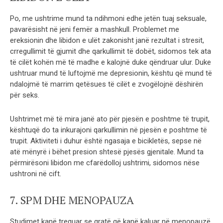
Po, me ushtrime mund ta ndihmoni edhe jetën tuaj seksuale,
pavarësisht në jeni femër a mashkull. Problemet me
ereksionin dhe libidon e ulët zakonisht janë rezultat i stresit,
crregullimit të gjumit dhe qarkullimit të dobët, sidomos tek ata
të cilët kohën më të madhe e kalojnë duke qëndruar ulur. Duke
ushtruar mund të luftojmë me depresionin, kështu që mund të
ndalojmë të marrim qetësues të cilët e zvogëlojnë dëshirën
për seks.
Ushtrimet më të mira janë ato për pjesën e poshtme të trupit,
kështuqë do ta inkurajoni qarkullimin në pjesën e poshtme të
trupit. Aktiviteti i duhur është ngasaja e bicikletës, sepse në
atë mënyrë i bëhet presion shtesë pjesës gjenitale. Mund ta
përmirësoni libidon me cfarëdolloj ushtrimi, sidomos nëse
ushtroni në cift.
7. SPM DHE MENOPAUZA
Studimet kanë treguar se gratë që kanë kaluar në menopauzë