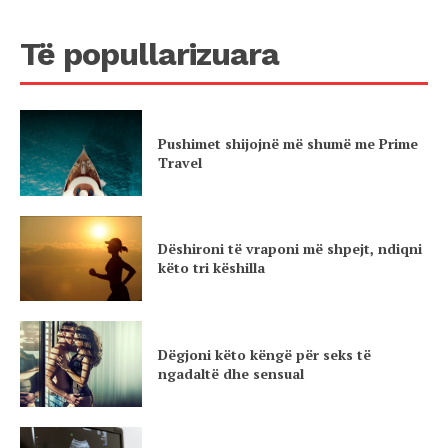
Të popullarizuara
Pushimet shijojnë më shumë me Prime
Travel
Dëshironi të vraponi më shpejt, ndiqni
këto tri këshilla
Dëgjoni këto këngë për seks të
ngadaltë dhe sensual