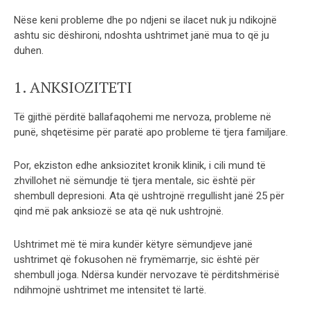
Nëse keni probleme dhe po ndjeni se ilacet nuk ju ndikojnë
ashtu sic dëshironi, ndoshta ushtrimet janë mua to që ju
duhen.
1. ANKSIOZITETI
Të gjithë përditë ballafaqohemi me nervoza, probleme në
punë, shqetësime për paratë apo probleme të tjera familjare.
Por, ekziston edhe anksiozitet kronik klinik, i cili mund të
zhvillohet në sëmundje të tjera mentale, sic është për
shembull depresioni. Ata që ushtrojnë rregullisht janë 25 për
qind më pak anksiozë se ata që nuk ushtrojnë.
Ushtrimet më të mira kundër këtyre sëmundjeve janë
ushtrimet që fokusohen në frymëmarrje, sic është për
shembull joga. Ndërsa kundër nervozave të përditshmërisë
ndihmojnë ushtrimet me intensitet të lartë.