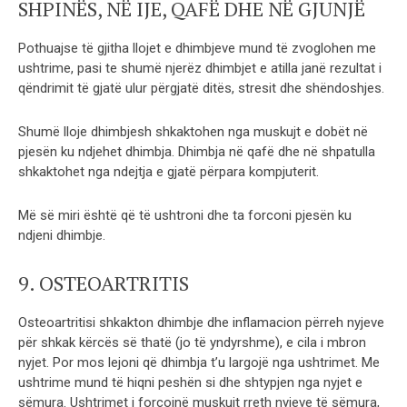
SHPINËS, NË IJE, QAFË DHE NË GJUNJË
Pothuajse të gjitha llojet e dhimbjeve mund të zvoglohen me
ushtrime, pasi te shumë njerëz dhimbjet e atilla janë rezultat i
qëndrimit të gjatë ulur përgjatë ditës, stresit dhe shëndoshjes.
Shumë lloje dhimbjesh shkaktohen nga muskujt e dobët në
pjesën ku ndjehet dhimbja. Dhimbja në qafë dhe në shpatulla
shkaktohet nga ndejtja e gjatë përpara kompjuterit.
Më së miri është që të ushtroni dhe ta forconi pjesën ku
ndjeni dhimbje.
9. OSTEOARTRITIS
Osteoartritisi shkakton dhimbje dhe inflamacion përreh nyjeve
për shkak kërcës së thatë (jo të yndyrshme), e cila i mbron
nyjet. Por mos lejoni që dhimbja t’u largojë nga ushtrimet. Me
ushtrime mund të hiqni peshën si dhe shtypjen nga nyjet e
sëmura. Ushtrimet i forcojnë muskujt rreth nyjeve të sëmura,