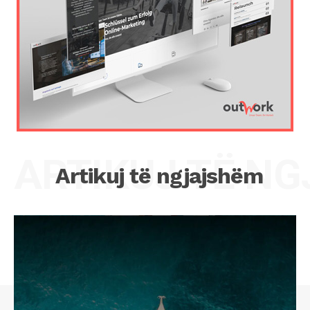
ARTIKUJ TË N
Artikuj të ngjajshëm