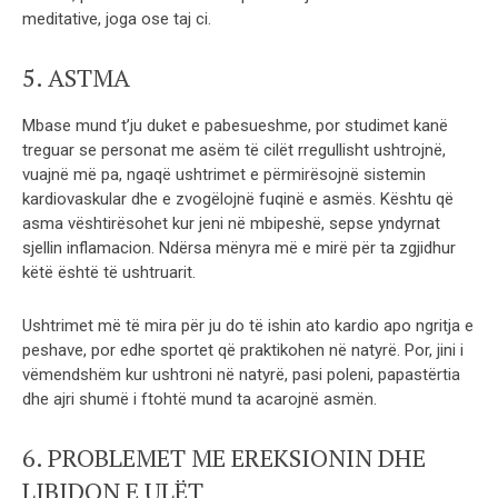
meditative, joga ose taj ci.
5. ASTMA
Mbase mund t’ju duket e pabesueshme, por studimet kanë
treguar se personat me asëm të cilët rregullisht ushtrojnë,
vuajnë më pa, ngaqë ushtrimet e përmirësojnë sistemin
kardiovaskular dhe e zvogëlojnë fuqinë e asmës. Kështu që
asma vështirësohet kur jeni në mbipeshë, sepse yndyrnat
sjellin inflamacion. Ndërsa mënyra më e mirë për ta zgjidhur
këtë është të ushtruarit.
Ushtrimet më të mira për ju do të ishin ato kardio apo ngritja e
peshave, por edhe sportet që praktikohen në natyrë. Por, jini i
vëmendshëm kur ushtroni në natyrë, pasi poleni, papastërtia
dhe ajri shumë i ftohtë mund ta acarojnë asmën.
6. PROBLEMET ME EREKSIONIN DHE
LIBIDON E ULËT