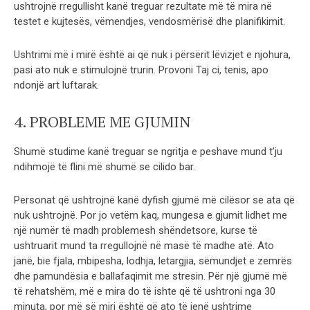
ushtrojnë rregullisht kanë treguar rezultate më të mira në
testet e kujtesës, vëmendjes, vendosmërisë dhe planifikimit.
Ushtrimi më i mirë është ai që nuk i përsërit lëvizjet e njohura,
pasi ato nuk e stimulojnë trurin. Provoni Taj ci, tenis, apo
ndonjë art luftarak.
4. PROBLEME ME GJUMIN
Shumë studime kanë treguar se ngritja e peshave mund t’ju
ndihmojë të flini më shumë se cilido bar.
Personat që ushtrojnë kanë dyfish gjumë më cilësor se ata që
nuk ushtrojnë. Por jo vetëm kaq, mungesa e gjumit lidhet me
një numër të madh problemesh shëndetsore, kurse të
ushtruarit mund ta rregullojnë në masë të madhe atë. Ato
janë, bie fjala, mbipesha, lodhja, letargjia, sëmundjet e zemrës
dhe pamundësia e ballafaqimit me stresin. Për një gjumë më
të rehatshëm, më e mira do të ishte që të ushtroni nga 30
minuta, por më së miri është që ato të jenë ushtrime