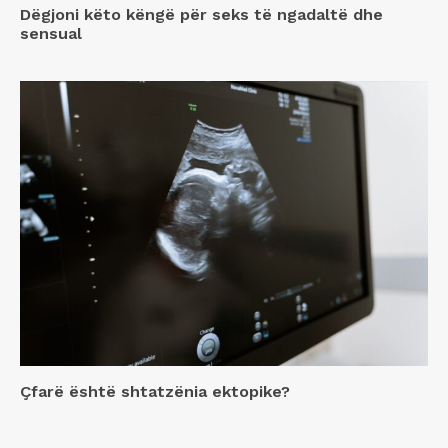
Dëgjoni këto këngë për seks të ngadaltë dhe
sensual
Çfarë është shtatzënia ektopike?