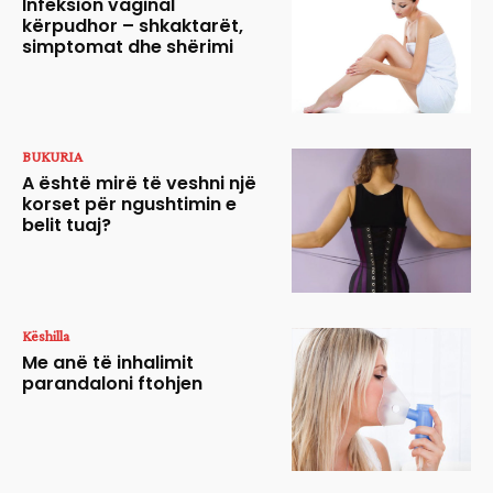
Infeksion vaginal
kërpudhor – shkaktarët,
simptomat dhe shërimi
BUKURIA
A është mirë të veshni një
korset për ngushtimin e
belit tuaj?
Këshilla
Me anë të inhalimit
parandaloni ftohjen