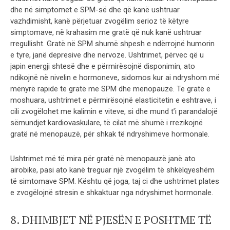
dhe në simptomet e SPM-së dhe që kanë ushtruar
vazhdimisht, kanë përjetuar zvogëlim serioz të këtyre
simptomave, në krahasim me gratë që nuk kanë ushtruar
rregullisht. Gratë në SPM shumë shpesh e ndërrojnë humorin
e tyre, janë depresive dhe nervoze. Ushtrimet, përvec që u
japin energji shtesë dhe e përmirësojnë disponimin, ato
ndikojnë në nivelin e hormoneve, sidomos kur ai ndryshom më
mënyrë rapide te gratë me SPM dhe menopauzë. Te gratë e
moshuara, ushtrimet e përmirësojnë elasticitetin e eshtrave, i
cili zvogëlohet me kalimin e viteve, si dhe mund t’i parandalojë
sëmundjet kardiovaskulare, të cilat më shumë i rrezikojnë
gratë në menopauzë, për shkak të ndryshimeve hormonale.
Ushtrimet më të mira për gratë në menopauzë janë ato
airobike, pasi ato kanë treguar një zvogëlim të shkëlqyeshëm
të simtomave SPM. Kështu që joga, taj ci dhe ushtrimet plates
e zvogëlojnë stresin e shkaktuar nga ndryshimet hormonale.
8. DHIMBJET NË PJESËN E POSHTME TË