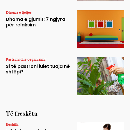
Dhoma e fjetjes
Dhoma e gjumit: 7 ngjyra
për relaksim
Pastrimi dhe organizimi
Si të pastroni lulet tuaja në
shtëpi?
Të freskëta
Këshilla