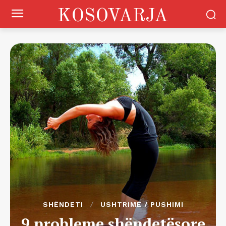
KOSOVARJA
SHËNDETI
USHTRIME / PUSHIMI
9 probleme shëndetësore