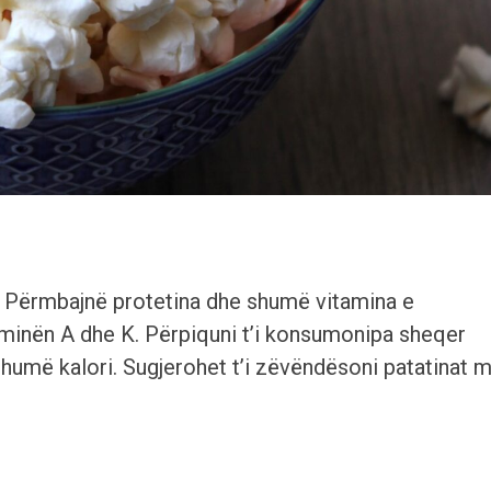
. Përmbajnë protetina dhe shumë vitamina e
taminën A dhe K. Përpiquni t’i konsumonipa sheqer
humë kalori. Sugjerohet t’i zëvëndësoni patatinat 