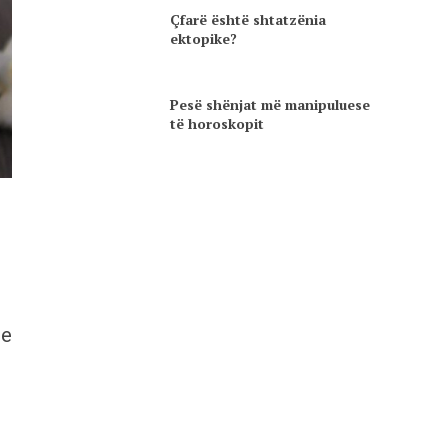
Çfarë është shtatzënia
ektopike?
Pesë shënjat më manipuluese
të horoskopit
me