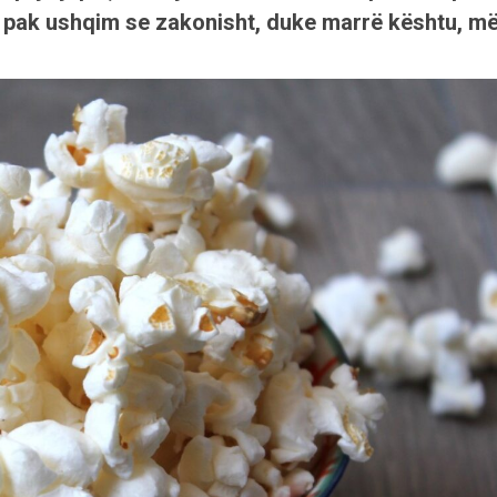
pak ushqim se zakonisht, duke marrë kështu, m