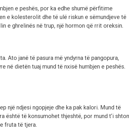
mbjen e peshës, por ka edhe shumë përfitime
n e kolesterolit dhe të ulë riskun e sëmundjeve të
n e ghrelinës në trup, një hormon që rrit oreksin.
ata. Ato janë të pasura më yndyrna të pangopura,
tyre në dietën tuaj mund të nxisë humbjen e peshës.
jep një ndjesi ngopjeje dhe ka pak kalori. Mund të
a është të konsumohet thjeshtë, por mund t’i shton
 fruta të tjera.