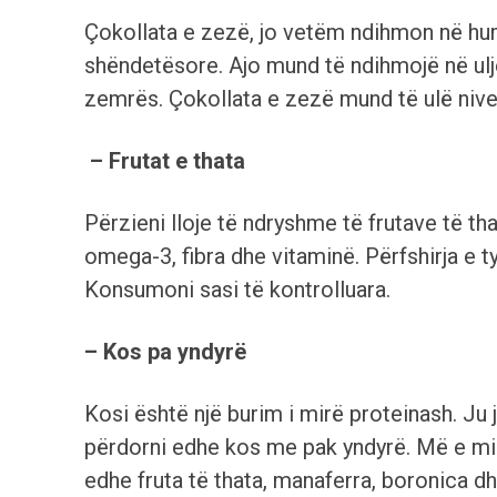
Çokollata e zezë, jo vetëm ndihmon në hu
shëndetësore. Ajo mund të ndihmojë në ulje
zemrës. Çokollata e zezë mund të ulë niveli
– Frutat e thata
Përzieni lloje të ndryshme të frutave të th
omega-3, fibra dhe vitaminë. Përfshirja e 
Konsumoni sasi të kontrolluara.
– Kos pa yndyrë
Kosi është një burim i mirë proteinash. Ju 
përdorni edhe kos me pak yndyrë. Më e mir
edhe fruta të thata, manaferra, boronica dhe