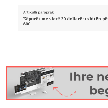
Artikulli paraprak
Këpucët me vlerë 20 dollarë u shitën pë
600