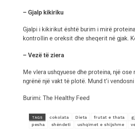
– Gjalp kikiriku
Gjalpi i kikirikut është burim i mirë prote
kontrollin e oreksit dhe sheqerit në gjak. 
– Vezë të ziera
Me vlera ushqyuese dhe proteina, një ose 
ngrënë një vakt të plotë. Mund t’i vendosni 
Burimi: The Healthy Feed
cokolata
Dieta
frutat e thata
g
TAGS
pesha
shëndeti
ushqimet e shijshme
v