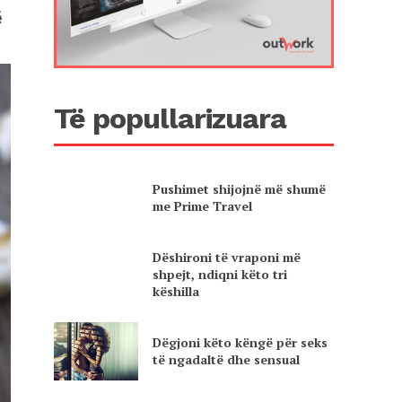
ë
Të popullarizuara
Pushimet shijojnë më shumë
me Prime Travel
Dëshironi të vraponi më
shpejt, ndiqni këto tri
këshilla
Dëgjoni këto këngë për seks
të ngadaltë dhe sensual