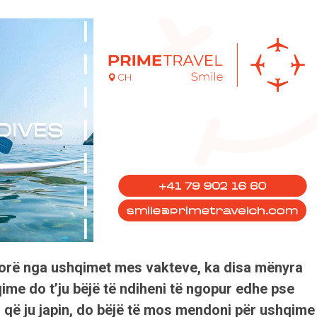
dorë nga ushqimet mes vakteve, ka disa mënyra
me do t’ju bëjë të ndiheni të ngopur edhe pse
 që ju japin, do bëjë të mos mendoni për ushqime