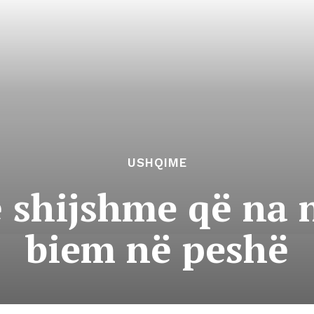
USHQIME
ë shijshme që na 
biem në peshë