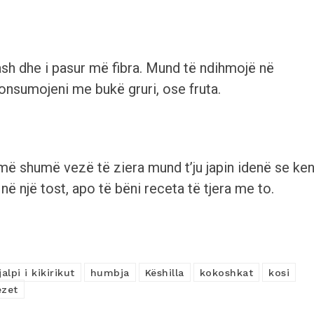
inash dhe i pasur më fibra. Mund të ndihmojë në
Konsumojeni me bukë gruri, ose fruta.
më shumë vezë të ziera mund t’ju japin idenë se ken
në një tost, apo të bëni receta të tjera me to.
jalpi i kikirikut
humbja
Këshilla
kokoshkat
kosi
ezet